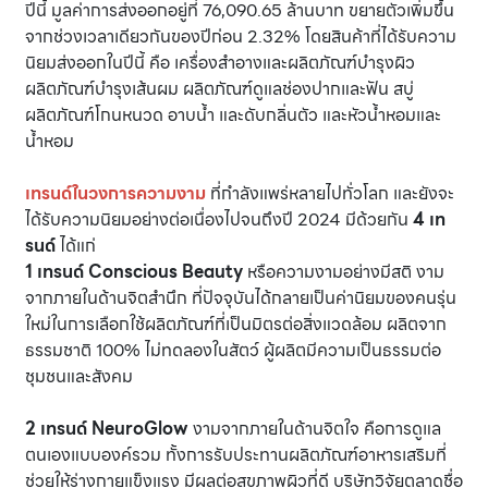
ปีนี้ มูลค่าการส่งออกอยู่ที่ 76,090.65 ล้านบาท ขยายตัวเพิ่มขึ้น
จากช่วงเวลาเดียวกันของปีก่อน 2.32% โดยสินค้าที่ได้รับความ
นิยมส่งออกในปีนี้ คือ เครื่องสำอางและผลิตภัณฑ์บำรุงผิว
ผลิตภัณฑ์บำรุงเส้นผม ผลิตภัณฑ์ดูแลช่องปากและฟัน สบู่
ผลิตภัณฑ์โกนหนวด อาบน้ำ และดับกลิ่นตัว และหัวน้ำหอมและ
น้ำหอม
เทรนด์ในวงการความงาม
ที่กำลังแพร่หลายไปทั่วโลก และยังจะ
ได้รับความนิยมอย่างต่อเนื่องไปจนถึงปี 2024 มีด้วยกัน
4 เท
รนด์
ได้แก่
1 เทรนด์ Conscious Beauty
หรือความงามอย่างมีสติ งาม
จากภายในด้านจิตสำนึก ที่ปัจจุบันได้กลายเป็นค่านิยมของคนรุ่น
ใหม่ในการเลือกใช้ผลิตภัณฑ์ที่เป็นมิตรต่อสิ่งแวดล้อม ผลิตจาก
ธรรมชาติ 100% ไม่ทดลองในสัตว์ ผู้ผลิตมีความเป็นธรรมต่อ
ชุมชนและสังคม
2 เทรนด์ NeuroGlow
งามจากภายในด้านจิตใจ คือการดูแล
ตนเองแบบองค์รวม ทั้งการรับประทานผลิตภัณฑ์อาหารเสริมที่
ช่วยให้ร่างกายแข็งแรง มีผลต่อสุขภาพผิวที่ดี บริษัทวิจัยตลาดชื่อ