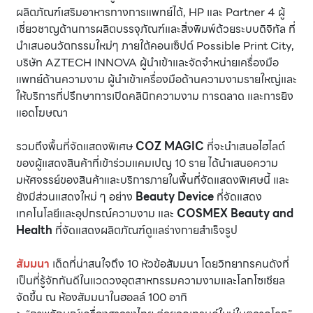
ผลิตภัณฑ์เสริมอาหารทางการแพทย์ได้, HP และ Partner 4 ผู้
เชี่ยวชาญด้านการผลิตบรรจุภัณฑ์และสิ่งพิมพ์ด้วยระบบดิจิทัล ที่
นำเสนอนวัตกรรมใหม่ๆ ภายใต้คอนเซ็ปต์ Possible Print City,
บริษัท AZTECH INNOVA ผู้นำเข้าและจัดจำหน่ายเครื่องมือ
แพทย์ด้านความงาม ผู้นำเข้าเครื่องมือด้านความงามรายใหญ่และ
ให้บริการที่ปรึกษาการเปิดคลินิกความงาม การตลาด และการยิง
แอดโฆษณา
รวมถึงพื้นที่จัดแสดงพิเศษ
COZ MAGIC
ที่จะนำเสนอไฮไลต์
ของผู้แสดงสินค้าที่เข้าร่วมแคมเปญ 10 ราย ได้นำเสนอความ
มหัศจรรย์ของสินค้าและบริการภายในพื้นที่จัดแสดงพิเศษนี้ และ
ยังมีส่วนแสดงใหม่ ๆ อย่าง
Beauty Device
ที่จัดแสดง
เทคโนโลยีและอุปกรณ์ความงาม และ
COSMEX Beauty and
Health
ที่จัดแสดงผลิตภัณฑ์ดูแลร่างกายสำเร็จรูป
สัมมนา
เด็ดที่น่าสนใจถึง 10 หัวข้อสัมมนา โดยวิทยากรคนดังที่
เป็นที่รู้จักกันดีในแวดวงอุตสาหกรรมความงามและโลกโซเชียล
จัดขึ้น ณ ห้องสัมมนาในฮอลล์ 100 อาทิ