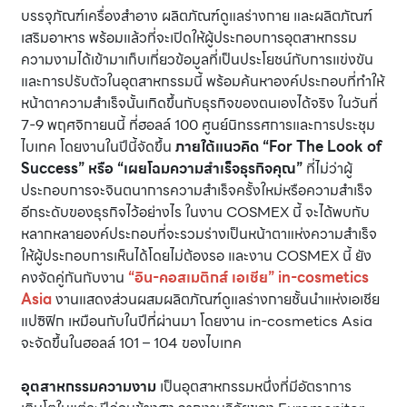
บรรจุภัณฑ์เครื่องสำอาง ผลิตภัณฑ์ดูแลร่างกาย และผลิตภัณฑ์
เสริมอาหาร พร้อมแล้วที่จะเปิดให้ผู้ประกอบการอุตสาหกรรม
ความงามได้เข้ามาเก็บเกี่ยวข้อมูลที่เป็นประโยชน์กับการแข่งขัน
และการปรับตัวในอุตสาหกรรมนี้ พร้อมค้นหาองค์ประกอบที่ทำให้
หน้าตาความสำเร็จนั้นเกิดขึ้นกับธุรกิจของตนเองได้จริง ในวันที่
7-9 พฤศจิกายนนี้ ที่ฮอลล์ 100 ศูนย์นิทรรศการและการประชุม
ไบเทค โดยงานในปีนี้จัดขึ้น
ภายใต้แนวคิด “For The Look of
Success” หรือ “เผยโฉมความสำเร็จธุรกิจคุณ”
ที่ไม่ว่าผู้
ประกอบการจะจินตนาการความสำเร็จครั้งใหม่หรือความสำเร็จ
อีกระดับของธุรกิจไว้อย่างไร ในงาน COSMEX นี้ จะได้พบกับ
หลากหลายองค์ประกอบที่จะรวมร่างเป็นหน้าตาแห่งความสำเร็จ
ให้ผู้ประกอบการเห็นได้โดยไม่ต้องรอ และงาน COSMEX นี้ ยัง
คงจัดคู่กันกับงาน
“อิน-คอสเมติกส์ เอเชีย” in-cosmetics
Asia
งานแสดงส่วนผสมผลิตภัณฑ์ดูแลร่างกายชั้นนำแห่งเอเชีย
แปซิฟิก เหมือนกับในปีที่ผ่านมา โดยงาน in-cosmetics Asia
จะจัดขึ้นในฮอลล์ 101 – 104 ของไบเทค
อุตสาหกรรมความงาม
เป็นอุตสาหกรรมหนึ่งที่มีอัตราการ