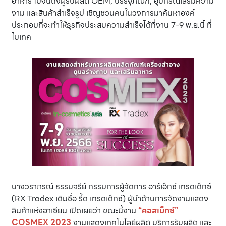
อาหาร ไปจนถึงผู้รับผลิต OEM, บรรจุภัณฑ์, อุปกรณ์เสริมความ
งาม และสินค้าสำเร็จรูป เชิญชวนคนในวงการมาค้นหาองค์
ประกอบที่จะทำให้ธุรกิจประสบความสำเร็จได้ที่งาน 7-9 พ.ย.นี้ ที่
ไบเทค
นางวราภรณ์ ธรรมจรีย์ กรรมการผู้จัดการ อาร์เอ็กซ์ เทรดเด็กซ์
(RX Tradex เดิมชื่อ รี้ด เทรดเด็กซ์) ผู้นำด้านการจัดงานแสดง
สินค้าแห่งอาเซียน เปิดเผยว่า ขณะนี้งาน
“คอสเม็กซ์”
COSMEX 2023
งานแสดงเทคโนโลยีผลิต บริการรับผลิต และ