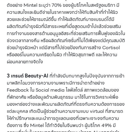
ดังอย่าง Mintel ระบุว่า 70% ของผู้บริโภคในสหรัฐอเมริกา มี
ความสนใจและยินดีจ่ายในราคาแพงกว่าให้กับสินค้าที่ทำให้ผิว
สวยและช่วยให้อารมณ์ดีขึ้น ทำให้ผลิตภัณฑ์บางแบรนด์ได้มี
ผลิตภัณฑ์บำรุงผิวที่มีสารระเหยที่เมื่อสูดดมเข้าไปแล้วช่วยเสริม
การทำงานของสารต้านอนุมูลอิสระที่ช่วยเสริมการฟื้นฟูของผิวใน
ช่วงเวลากลางคืน หรือผลิตภัณฑ์เซรั่มที่ไม่ได้เพียงแต่มีคุณสมบัติ
ช่วยบำรุงผิวหน้า แต่มีสารที่ไปช่วยป้องกันการสร้าง Cortisol
หรือฮอร์โมนความเครียดในผิว ทำให้ผิวสุขภาพดี และให้ความ
ผ่อนคลายทางจิตใจ
3 เทรนด์ Beauty-AI
ที่กำลังมีบทบาทสูงในปัจจุบันจากการเข้า
มาพลิกโฉมวงการความงามเพราะมีการนำดาต้าอย่าง
Feedback ใน Social media ไลฟ์สไตล์ สภาพแวดล้อมของ
ที่พักอาศัย หรือข้อมูลด้านพันธุกรรม มาใช้ในการวิเคราะห์เพื่อ
มองหาช่องว่างและพัฒนาผลิตภัณฑ์ที่ตรงกับความต้องการของ
แต่ละบุคคล เกิดเป็นผู้ช่วยด้านความงามแบบ virtual ที่สามารถ
ให้คำปรึกษาและแนะนำการดูแลตนเองที่เฉพาะเจาะจงกับความ
ต้องการ ซึ่ง Mintel ได้ทำวิจัยในจีนพบว่า ผู้บริโภค 49% มี