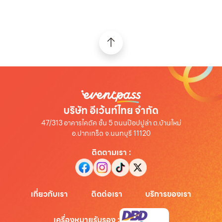
บริษัท อีเว้นท์ไทย จำกัด
47/313 อาคารไคตัค ชั้น 5 ถนนป๊อปปูล่า ต.บ้านใหม่
อ.ปากเกร็ด จ.นนทบุรี 11120
ติดตามเรา
:
เกี่ยวกับเรา
ติดต่อเรา
บริการของเรา
เครื่องหมายรับรอง
: