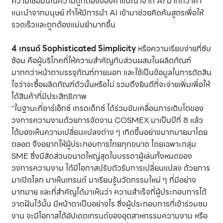
ความเชื่อมั่นในความถูกต้องของคำแนะนำจาก AI มากกว่าคำ
แนะนำจากมนุษย์ ทำให้มีการนำ AI เข้ามาช่วยคิดค้นสูตรเพื่อให้
รวดเร็วและถูกต้องแม่นยำมากขึ้น
4 เทรนด์ Sophisticated Simplicity
หรือความเรียบง่ายที่ซับ
ซ้อน คือผู้บริโภคที่ให้ความสำคัญกับส่วนผสมในผลิตภัณฑ์
มากกว่าหน้าตาบรรจุภัณฑ์ภายนอก และใช้เป็นข้อมูลในการตัดสิน
ใจว่าจะซื้อผลิตภัณฑ์ตัวนั้นหรือไม่ รวมถึงยินดีที่จะจ่ายเพิ่มเพื่อให้
ได้สินค้าที่มีประสิทธิภาพ
“ในฐานะที่อาร์เอ็กซ์ เทรดเด็กซ์ ได้ร่วมขับเคลื่อนการเติบโตของ
วงการความงามด้วยการจัดงาน COSMEX มาเป็นปีที่ 8 แล้ว
ได้มองเห็นความเปลี่ยนแปลงต่าง ๆ เกิดขึ้นอย่างมากมายมาโดย
ตลอด จึงอยากให้ผู้ประกอบการไทยทุกขนาด โดยเฉพาะกลุ่ม
SME ซึ่งมีสัดส่วนขนาดใหญ่สุดในบรรดาผู้เล่นทั้งหมดของ
วงการความงาม ได้มีโอกาสปรับตัวรับการเปลี่ยนแปลง ด้วยการ
มาเปิดโลก มาเห็นเทรนด์ มาเรียนรู้นวัตกรรมใหม่ ๆ ที่มีอย่าง
มากมาย และที่สำคัญได้มาเห็นว่า ความสำเร็จที่ผู้ประกอบการได้
วาดฝันไว้นั้น มีหน้าตาเป็นอย่างไร ซึ่งผู้ประกอบการที่เข้าร่วมชม
งาน จะมีโอกาสได้อัปเดตเทรนด์ของอุตสาหกรรมความงาม หรือ