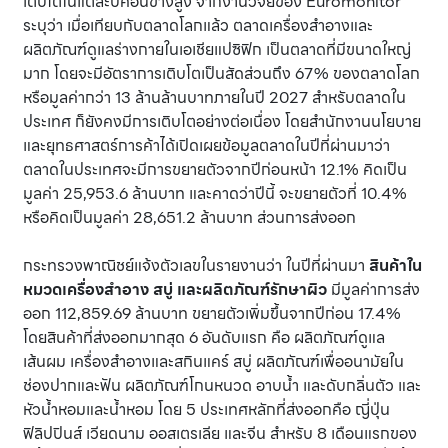
เติบโตในแต่ละปีค่อนข้างสูง จากงานวิจัยของ Euromonitor
ระบุว่า เมื่อเทียบกับตลาดโลกแล้ว ตลาดเครื่องสำอางและ
ผลิตภัณฑ์ดูแลร่างกายในเอเชียแปซิฟิก เป็นตลาดที่มีขนาดใหญ่
มาก โดยจะมีอัตราการเติบโตเป็นสัดส่วนถึง 67% ของตลาดโลก
หรือมูลค่ากว่า 13 ล้านล้านบาทภายในปี 2027 สำหรับตลาดใน
ประเทศ ก็ยังคงมีการเติบโตอย่างต่อเนื่อง โดยสำนักงานนโยบาย
และยุทธศาสตร์การค้าได้เปิดเผยข้อมูลตลาดในปีที่ผ่านมาว่า
ตลาดในประเทศจะมีการขยายตัวจากปีก่อนหน้า 12.1% คิดเป็น
มูลค่า 25,953.6 ล้านบาท และคาดว่าปีนี้ จะขยายตัวที่ 10.4%
หรือคิดเป็นมูลค่า 28,651.2 ล้านบาท ส่วนการส่งออก
กระทรวงพาณิชย์แจ้งตัวเลขในรายงานว่า ในปีที่ผ่านมา
สินค้าใน
หมวดเครื่องสำอาง สบู่ และผลิตภัณฑ์รักษาผิว
มีมูลค่าการส่ง
ออก 112,859.69 ล้านบาท ขยายตัวเพิ่มขึ้นจากปีก่อน 17.4%
โดยสินค้าที่ส่งออกมากสุด 6 อันดับแรก คือ ผลิตภัณฑ์ดูแล
เส้นผม เครื่องสำอางและสกินแคร์ สบู่ ผลิตภัณฑ์เพื่ออนามัยใน
ช่องปากและฟัน ผลิตภัณฑ์โกนหนวด อาบน้ำ และดับกลิ่นตัว และ
หัวน้ำหอมและน้ำหอม โดย 5 ประเทศหลักที่ส่งออกคือ ญี่ปุ่น
ฟิลิปปินส์ เวียดนาม ออสเตรเลีย และจีน สำหรับ 8 เดือนแรกของ