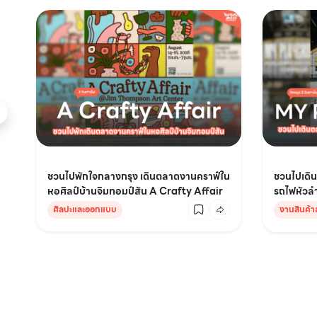
ชวนไปพักใจกลางกรุง เดินตลาดงานคราฟ์ใน
ชวนไปเดิน
หอศิลป์บ้านจิมทอมป์สัน A Crafty Affair
รถไฟหัว
ศิลปะและออกแบบ
งานสินค้