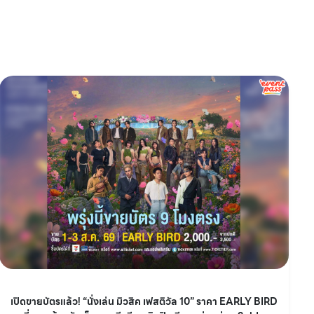
เปิดขายบัตรแล้ว! “นั่งเล่น มิวสิค เฟสติวัล 10” ราคา EARLY BIRD