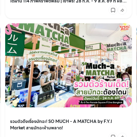
ใต้ผ่าน 114 ภาพคราฟต์ฟิล์ม | เข้าฟรี! 28 ก.ค. - 9 ส.ค. 69 ที่ หอ
ศิลป์ กรุงเทพฯ
รวมตัวตึงเรื่องมัทฉะ! SO MUCH - A MATCHA by F.Y.I
Market สายมัทฉะห้ามพลาด!