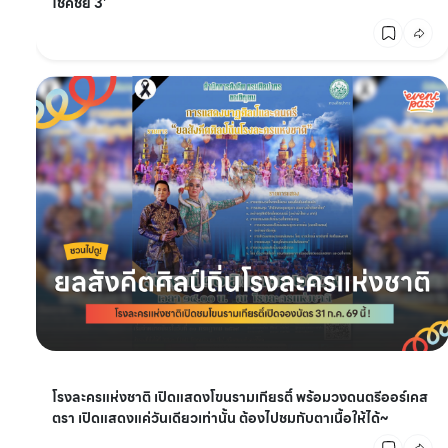
โชคชัย 3’
โรงละครแห่งชาติ เปิดแสดงโขนรามเกียรติ์ พร้อมวงดนตรีออร์เคส
ตรา เปิดแสดงแค่วันเดียวเท่านั้น ต้องไปชมกับตาเนื้อให้ได้~