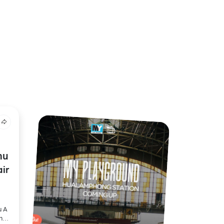
าน
air
น A
ลาด