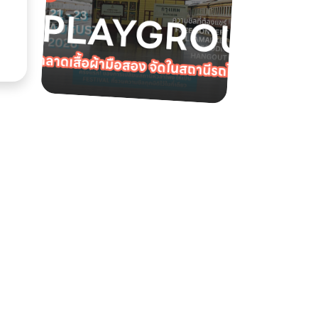
ค้า
 มี
ง
าคม
e Jim
ราย
 รวม
ิลปะ
p)
ผลงาน
ีและ
ฟัง
ี่
on
ป์สัน
.00
น