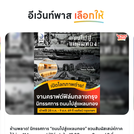
อีเว้นท์พาส
เลือกให้
ห้ามพลาด! นิทรรศการ “ถนนไปสู่แหลมทอง” ชวนสัมผัสเสน่ห์ภาค