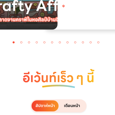
งานคราฟ์ในหอศิลป์บ้านจิมทอมป์สัน รวมร้าน
งานอาร์ต ของแฮนด์เมด ร้านอาหาร ฟังดนตรี
กิจกรรมเวิร์กชอปให้ทำ ให้ได้ใช้เวลาฮีลใจ
บรรยากาศสุดชิล ไวป์ดีสุด ๆ งาน A Crafty
Affair เป็นเทศกาลงานคราฟต์และศิลปะกลา
กรุง จัดขึ้นระหว่างวันที่ 14&ndash;16 สิงห
2569 เวลา 11.00&ndash;19.00 น. ที่ Th
Thompson Art Center ย่านเกษมสันต์
กรุงเทพฯ โดยเปิดให้ เข้าชมฟรีไม่มีค่าใช้จ่าย 
ละเอียดภายในงาน ช็อปงานคราฟต์และศิลปะ
ร้านค้าสินค้าแฮนด์เมด งานดีไซน์ และผลงานศ
จากศิลปินหลากหลายเวิร์กช็อป (Worksho
พื้นที่ให้ลองลงมือทำชิ้นงานและสร้างสรรค์
ด้วยตัวเอง อาหารและเครื่องดื่ม มีโซนของกิน
อร่อย ๆ ให้เดินเลือกชิมระหว่างเดินเล่น ดนตร
อีเว้นท์เร็ว ๆ นี้
คอมมูนิตี้ บรรยากาศสบาย ๆ เหมาะกับการมา
เพลง พบปะผู้คน และพักผ่อนแบบไม่เร่งรีบ พื้นท
จัดงาน เชื่อมโยงตั้งแต่ The Jim Thomps
Art Center ไปจนถึงพิพิธภัณฑ์บ้านจิม ทอม
และชุมชนย่านเกษมสันต์.🎨 งาน A Crafty
Affair🗓️ ตั้งแต่ 14 - 16 ส.ค. 69⏰ เวลา 11
- 19.00 น.📍 จัดที่ หอศิลป์บ้านจิมทอมป์สัน
พิพิธภัณฑ์บ้านจิมทอมป์สัน และคอมมิวนิตี้ย่า
สัปดาห์หน้า
เดือนหน้า
เกษมสันต์