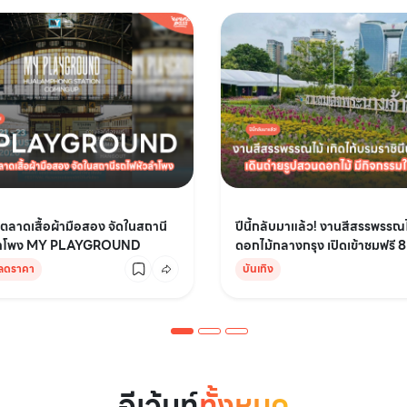
ตลาดเสื้อผ้ามือสอง จัดในสถานี
ปีนี้กลับมาแล้ว! งานสีสรรพรรณไ
ลำโพง MY PLAYGROUND
ดอกไม้กลางกรุง เปิดเข้าชมฟรี 8 
าลดราคา
บันเทิง
อีเว้นท์
ทั้งหมด