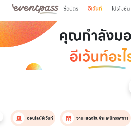
ซื้อบัตร
อีเว้นท์
โปรโมชัน
คุณกำลังม
อีเว้นท์อะไ
รม
ออนไลน์อีเว้นท์
งานแสดงสินค้าและนิทรรศการ