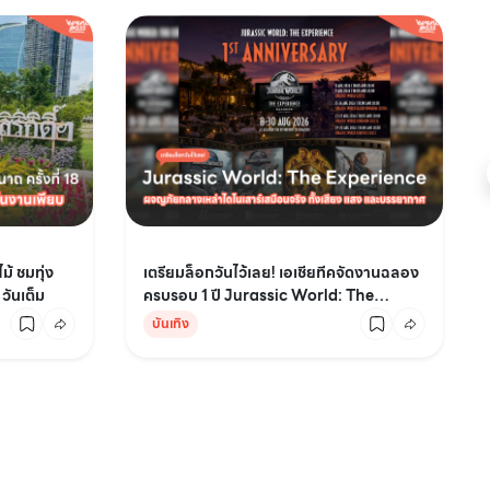
ม้ ชมทุ่ง
เตรียมล็อกวันไว้เลย! เอเชียทีคจัดงานฉลอง
วันเต็ม
ครบรอบ 1 ปี Jurassic World: The
Experience
บันเทิง