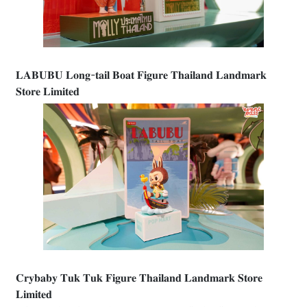
𝐋𝐀𝐁𝐔𝐁𝐔 𝐋𝐨𝐧𝐠-𝐭𝐚𝐢𝐥 𝐁𝐨𝐚𝐭 𝐅𝐢𝐠𝐮𝐫𝐞 𝐓𝐡𝐚𝐢𝐥𝐚𝐧𝐝 𝐋𝐚𝐧𝐝𝐦𝐚𝐫𝐤
𝐒𝐭𝐨𝐫𝐞 𝐋𝐢𝐦𝐢𝐭𝐞𝐝
𝐂𝐫𝐲𝐛𝐚𝐛𝐲 𝐓𝐮𝐤 𝐓𝐮𝐤 𝐅𝐢𝐠𝐮𝐫𝐞 𝐓𝐡𝐚𝐢𝐥𝐚𝐧𝐝 𝐋𝐚𝐧𝐝𝐦𝐚𝐫𝐤 𝐒𝐭𝐨𝐫𝐞
𝐋𝐢𝐦𝐢𝐭𝐞𝐝