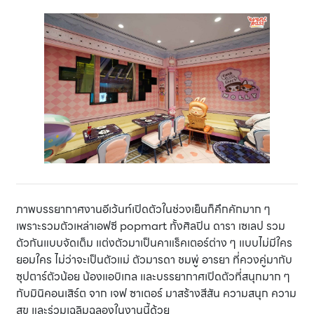
ภาพบรรยากาศงานอีเว้นท์เปิดตัวในช่วงเย็นก็คึกคักมาก ๆ
เพราะรวมตัวเหล่าเอฟซี popmart ทั้งศิลปิน ดารา เซเลป รวม
ตัวกันแบบจัดเต็ม แต่งตัวมาเป็นคาแร็คเตอร์ต่าง ๆ แบบไม่มีใคร
ยอมใคร ไม่ว่าจะเป็นตัวแม่ ตัวมารดา ชมพู่ อารยา ที่ควงคู่มากับ
ซุปตาร์ตัวน้อย น้องแอบิเกล และบรรยากาศเปิดตัวที่สนุกมาก ๆ
กับมินิคอนเสิร์ต จาก เจฟ ซาเตอร์ มาสร้างสีสัน ความสนุก ความ
สุข และร่วมเฉลิมฉลองในงานนี้ด้วย