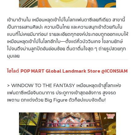
เข้ามาด้านใน เหมือนหลุดเข้าไปในโลกแฟนตาซีเลยทีเดียว สาขานี้
เป็นการผสานศิลปะ ความเป็นไทย และความสนุกเข้าด้วยกันใน
แบบที่ไม่เคยมีมาก่อน! รายละเอียดทุกองค์ประกอบถูกออกแบบให้
เหมือนหลุดเข้าไปในโลกอีกใบ—ตั้งแต่คิ้วบัววินเทจ ไขลานยักษ์
ไปจนถึงม่านลูกปัดอันอ่อนช้อย ตื่นตาตื่นใจสุด ๆ ถ่ายรูปสวยทุก
มุมเลย
ไฮไลต์
POP MART Global Landmark Store @ICONSIAM
> WINDOW TO THE FANTASY เหมือนหลุดเข้าสู่โลกแห่ง
แฟนตาซีเหนือจินตนาการ ประตูทางเข้าสุดอลังการ สูงจรด
เพดาน ตกแต่งด้วย Big Figure ตัวท็อปแบบจัดเต็ม!