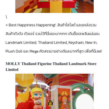
\
> Best Happiness Happening! สินค้าไฮไลต์ และแหล่งรวม
สินค้าตัวดัง ตัวแรร์ รวมไว้ที่นี่เยอะมากกก เดินช็อปเพลินแน่นอน
Landmark Limited, Thailand Limited, Keychain, New In,
Plush Doll และ Mega คัดสรรมาอย่างดีและมากที่สุด เพื่อที่นี่เลย!
𝐌𝐎𝐋𝐋𝐘 𝐓𝐡𝐚𝐢𝐥𝐚𝐧𝐝 𝐅𝐢𝐠𝐮𝐫𝐢𝐧𝐞 𝐓𝐡𝐚𝐢𝐥𝐚𝐧𝐝 𝐋𝐚𝐧𝐝𝐦𝐚𝐫𝐤 𝐒𝐭𝐨𝐫𝐞
𝐋𝐢𝐦𝐢𝐭𝐞𝐝