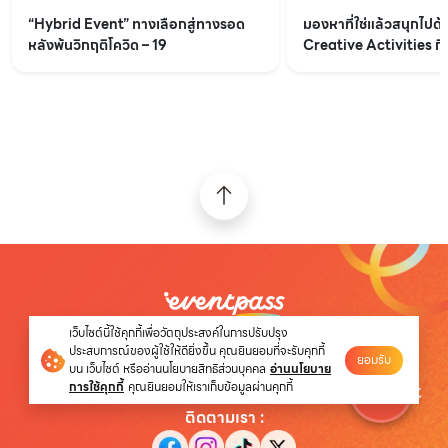
“Hybrid Event” ทางเลือกสู่ทางรอด
มองหาที่ใช่แล้วสนุกไปด้
หลังพ้นวิกฤติโควิด – 19
Creative Activities ก
ช่วงเว้นระยะห่าง
บริษัท อีเว้นท์ไทย จำกัด
เว็บไซต์นี้ใช้คุกกี้เพื่อวัตถุประสงค์ในการปรับปรุง
ประสบการณ์ของผู้ใช้ให้ดียิ่งขึ้น คุณยินยอมที่จะรับคุกกี้
47/313 อาคารไคตัค ชั้น 5 ถนนป๊อปปูล่า ต.บ้านใหม่
ยอมรับ
บน เว็บไซต์ หรืออ่านนโยบายสิทธิส่วนบุคคล
อ่านนโยบาย
อ.ปากเกร็ด จ.นนทบุรี 11120
การใช้คุกกี้
คุณยินยอมให้เราเก็บข้อมูลผ่านคุกกี้
ติดตามเรา
: