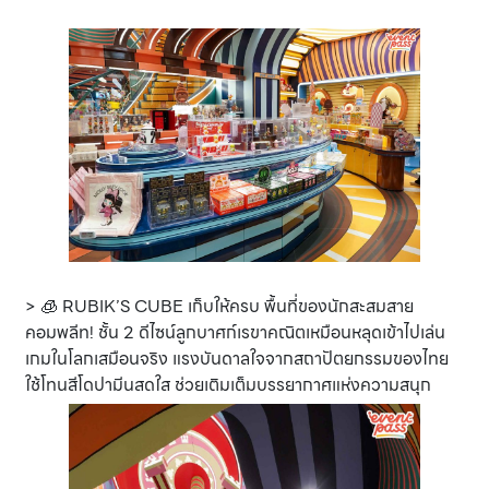
> 🧊 RUBIK’S CUBE เก็บให้ครบ พื้นที่ของนักสะสมสาย
คอมพลีท! ชั้น 2 ดีไซน์ลูกบาศก์เรขาคณิตเหมือนหลุดเข้าไปเล่น
เกมในโลกเสมือนจริง แรงบันดาลใจจากสถาปัตยกรรมของไทย
ใช้โทนสีโดปามีนสดใส ช่วยเติมเต็มบรรยากาศแห่งความสนุก