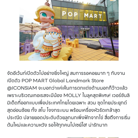
จัดอีเว้นท์เปิดตัวไปอย่างยิ่งใหญ่ สมการรอคอยมาก ๆ กับงาน
เปิดตัว POP MART Global Landmark Store
@ICONSIAM จะบอกว่าแค่เห็นการตกแต่งด้านนอกก็ว๊าวแล้ว
เพราะบริเวณเทอเรสจะมีน้อง MOLLY ในลุคสุดพิเศษ! เวอร์ชันลิ
มิเต็ดที่ออกแบบเพื่อประเทศไทยโดยเฉพาะ สวม ชุดไทยประยุกต์
สุดอ่อนช้อย ทั้ง สไบ โจงกระเบน พร้อมเครื่องหัวรัดเกล้าสุด
ประณีต ปลายยอดประดับด้วยลูกนกเพิ่งฟักจากไข่ สื่อถึงการเริ่ม
ต้นใหม่และความหวัง รอให้ทุกคนไปเซย์ไฮ! น่ารักมาก