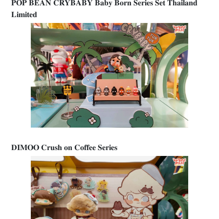
𝐏𝐎𝐏 𝐁𝐄𝐀𝐍 𝐂𝐑𝐘𝐁𝐀𝐁𝐘 𝐁𝐚𝐛𝐲 𝐁𝐨𝐫𝐧 𝐒𝐞𝐫𝐢𝐞𝐬 𝐒𝐞𝐭 𝐓𝐡𝐚𝐢𝐥𝐚𝐧𝐝
𝐋𝐢𝐦𝐢𝐭𝐞𝐝
𝐃𝐈𝐌𝐎𝐎 𝐂𝐫𝐮𝐬𝐡 𝐨𝐧 𝐂𝐨𝐟𝐟𝐞𝐞 𝐒𝐞𝐫𝐢𝐞𝐬