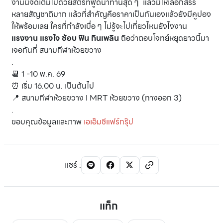
งานนี้จัดเต็มไปด้วยสตรีทฟู้ดน่าทานสุด ๆ แล้วมีให้เลือกสรร
หลายสัญชาติมาก แล้วที่สำคัญคือราคาเป็นกันเองแล้วยังมีคูปอง
ให้พร้อมเลย ใครที่กำลังเบื่อ ๆ ไม่รู้จะไปเที่ยวไหนยังไงงาน
แรงงาน แรงใจ ช้อบ ฟิน กินเพลิน
ถิอว่าตอบโจทย์หยุดยาวนี้มา
เจอกันที่ สนามกีฬาห้วยขวาง
.
📆 1 -10 พ.ค. 69
⏰ เริ่ม 16.00 น. เป็นต้นไป
📍 สนามกีฬาห้วยขวาง I MRT ห้วยขวาง (ทางออก 3)
.
ขอบคุณข้อมูลและภาพ
เอเอ็มชีแฟร์กรุ๊ป
แชร์
:
แท็ก