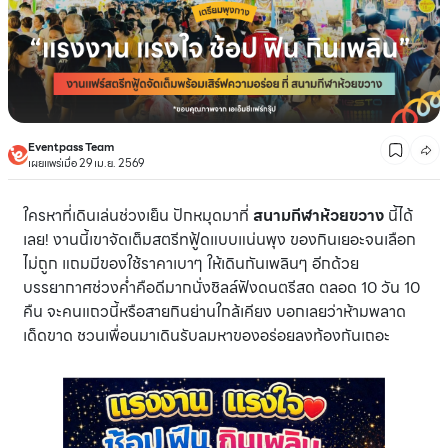
Eventpass Team
เผยแพร่เมื่อ 29 เม.ย. 2569
ใครหาที่เดินเล่นช่วงเย็น ปักหมุดมาที่
สนามกีฬาห้วยขวาง
นี้ได้
เลย! งานนี้เขาจัดเต็มสตรีทฟู้ดแบบแน่นพุง ของกินเยอะจนเลือก
ไม่ถูก แถมมีของใช้ราคาเบาๆ ให้เดินกันเพลินๆ อีกด้วย
บรรยากาศช่วงค่ำคือดีมากนั่งชิลล์ฟังดนตรีสด ตลอด 10 วัน 10
คืน จะคนแถวนี้หรือสายกินย่านใกล้เคียง บอกเลยว่าห้ามพลาด
เด็ดขาด ชวนเพื่อนมาเดินรับลมหาของอร่อยลงท้องกันเถอะ