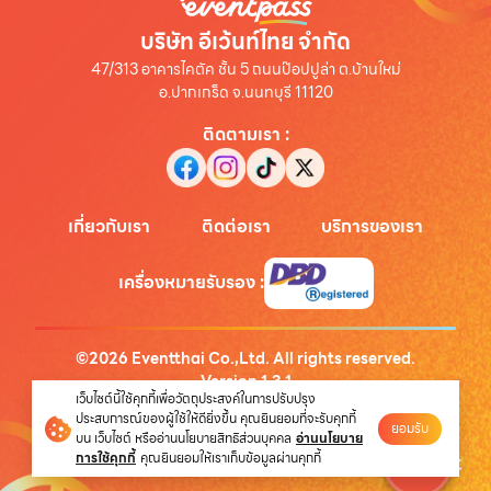
บริษัท อีเว้นท์ไทย จำกัด
47/313 อาคารไคตัค ชั้น 5 ถนนป๊อปปูล่า ต.บ้านใหม่
อ.ปากเกร็ด จ.นนทบุรี 11120
ติดตามเรา
:
เกี่ยวกับเรา
ติดต่อเรา
บริการของเรา
เครื่องหมายรับรอง
:
©
2026
Eventthai Co.,Ltd. All rights reserved.
Version
1.3.1
เว็บไซต์นี้ใช้คุกกี้เพื่อวัตถุประสงค์ในการปรับปรุง
นโยบายความเป็นส่วนตัว
ประสบการณ์ของผู้ใช้ให้ดียิ่งขึ้น คุณยินยอมที่จะรับคุกกี้
ยอมรับ
บน เว็บไซต์ หรืออ่านนโยบายสิทธิส่วนบุคคล
อ่านนโยบาย
การใช้คุกกี้
คุณยินยอมให้เราเก็บข้อมูลผ่านคุกกี้