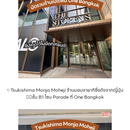
✨Tsukishima Monja Moheji ร้านมอนจายากิชื่อดังจากญี่ปุ่น
👉🏻ชั้น B1 โซน Parade ที่ One Bangkok