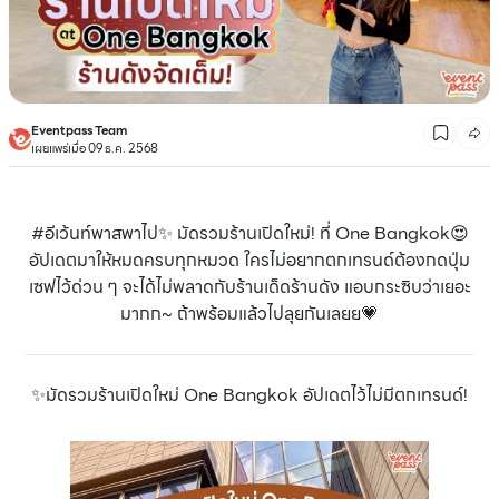
Eventpass Team
เผยแพร่เมื่อ 09 ธ.ค. 2568
#อีเว้นท์พาสพาไป✨ มัดรวมร้านเปิดใหม่! ที่ One Bangkok😍
อัปเดตมาให้หมดครบทุกหมวด ใครไม่อยากตกเทรนด์ต้องกดปุ่ม
เซฟไว้ด่วน ๆ จะได้ไม่พลาดกับร้านเด็ดร้านดัง แอบกระซิบว่าเยอะ
มากก~ ถ้าพร้อมแล้วไปลุยกันเลยย💗
✨มัดรวมร้านเปิดใหม่ One Bangkok อัปเดตไว้ไม่มีตกเทรนด์!