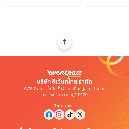
ช่วงเว้นระยะห่าง
บริษัท อีเว้นท์ไทย จำกัด
47/313 อาคารไคตัค ชั้น 5 ถนนป๊อปปูล่า ต.บ้านใหม่
อ.ปากเกร็ด จ.นนทบุรี 11120
ติดตามเรา
: