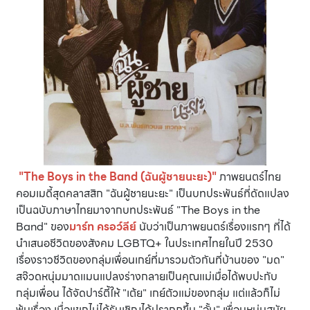
"The Boys in the Band (ฉันผู้ชายนะยะ)"
ภาพยนตร์ไทย
คอมเมดี้สุดคลาสสิก "ฉันผู้ชายนะยะ" เป็นบทประพันธ์ที่ดัดแปลง
เป็นฉบับภาษาไทยมาจากบทประพันธ์ "The Boys in the
Band" ของ
มาร์ท ครอว์ลีย์
นับว่าเป็นภาพยนตร์เรื่องแรกๆ ที่ได้
นำเสนอชีวิตของสังคม LGBTQ+ ในประเทศไทยในปี 2530
เรื่องราวชีวิตของกลุ่มเพื่อนเกย์ที่มารวมตัวกันที่บ้านของ "มด"
สจ๊วดหนุ่มมาดแมนแปลงร่างกลายเป็นคุณแม่เมื่อได้พบปะกับ
กลุ่มเพื่อน ได้จัดปาร์ตี้ให้ "เต้ย" เกย์ตัวแม่ของกลุ่ม แต่แล้วก็ไม่
พ้นเรื่อง เมื่อแขกไม่ได้รับเชิญได้ปรากฏขึ้น "อั้น" เพื่อนหนุ่มสมัย