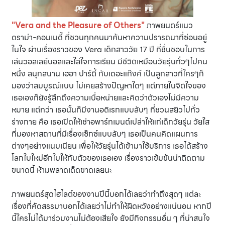
"Vera and the Pleasure of Others"
ภาพยนตร์แนว
ดราม่า-คอมเมดี้ ที่ชวนทุกคนมาค้นหาความปรารถนาที่ซ่อนอยู่
ในใจ ผ่านเรื่องราวของ Vera เด็กสาววัย 17 ปี ที่ชื่นชอบในการ
เล่นวอลเลย์บอลและใส่ใจการเรียน มีชีวิตเหมือนวัยรุ่นทั่วๆไปคน
หนึ่ง สนุกสนาน เฮฮา ปาร์ตี้ กับเดอะแก๊งค์ เป็นลูกสาวที่ใครๆก็
มองว่าสมบูรณ์แบบ ไม่เคยสร้างปัญหาใดๆ แต่ภายในจิตใจของ
เธอเองก็ยังรู้สึกถึงความเบื่อหน่ายและคิดว่าตัวเองไม่มีความ
หมาย แต่ทว่า เธอนั้นก็มีงานอดิเรกแบบลับๆ ที่ชวนสยิวไปทั่ว
ร่างกาย คือ เธอเปิดให้เช่าอพาร์ทเมนต์เปล่าให้แก่เด็กวัยรุ่น วัยใส
ที่มองหาสถานที่มีเรื่องเซ็กซ์แบบลับๆ เธอเป็นคนคิดแผนการ
ต่างๆอย่างแนบเนียน เพื่อให้วัยรุ่นได้เข้ามาใช้บริการ เธอได้สร้าง
โลกใบใหม่อีกใบให้กับตัวของเธอเอง เรื่องราวเข้มข้นน่าติดตาม
ขนาดนี้ ห้ามพลาดเด็ดขาดเลยนะ
ภาพยนตร์สุดไฮไลต์ของงานปีนี้บอกได้เลยว่าทำถึงสุดๆ แต่ละ
เรื่องที่คัดสรรมาบอกได้เลยว่าไม่ทำให้ผิดหวังอย่างแน่นอน
หากปี
นี้ใครไม่ได้มาร่วมงานไม่ต้องเสียใจ ยังมีกิจกรรมอื่น ๆ ที่น่าสนใจ