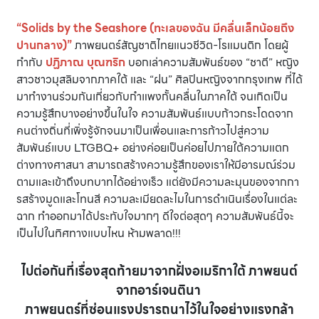
“Solids by the Seashore (ทะเลของฉัน มีคลื่นเล็กน้อยถึง
ปานกลาง)”
ภาพยนตร์สัญชาติไทยแนวชีวิต-โรแมนติก โดยผู้
กำกับ
ปฏิภาณ บุณฑริก
บอกเล่าความสัมพันธ์ของ “ชาตี” หญิง
สาวชาวมุสลิมจากภาคใต้ และ “ฝน” ศิลปินหญิงจากกรุงเทพ ที่ได้
มาทำงานร่วมกันเกี่ยวกับกำแพงกั้นคลื่นในภาคใต้ จนเกิดเป็น
ความรู้สึกบางอย่างขึ้นในใจ ความสัมพันธ์แบบก้าวกระโดดจาก
คนต่างถิ่นที่เพิ่งรู้จักจนมาเป็นเพื่อนและการก้าวไปสู่ความ
สัมพันธ์แบบ LTGBQ+ อย่างค่อยเป็นค่อยไปภายใต้ความแตก
ต่างทางศาสนา สามารถสร้างความรู้สึกของเราให้มีอารมณ์ร่วม
ตามและเข้าถึงบทบาทได้อย่างเร็ว แต่ยังมีความละมุนของจากกา
รสร้างมูดและโทนสี ความละเมียดละไมในการดำเนินเรื่องในแต่ละ
ฉาก ทำออกมาได้ประทับใจมากๆ ดีใจต่อสุดๆ ความสัมพันธ์นี้จะ
เป็นไปในทิศทางแบบไหน ห้ามพลาด!!!
ไปต่อกันที่เรื่องสุดท้ายมาจากฝั่งอเมริกาใต้ ภาพยนต์
จากอาร์เจนตินา
ภาพยนตร์ที่ซ่อนแรงปรารถนาไว้ในใจอย่างแรงกล้า