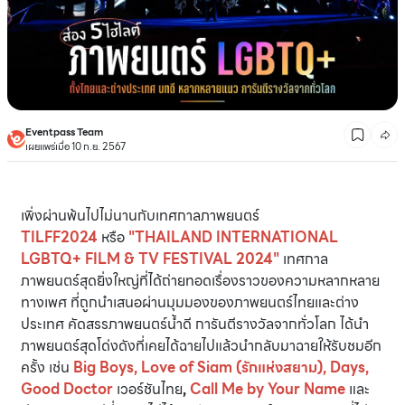
Eventpass Team
เผยแพร่เมื่อ 10 ก.ย. 2567
เพิ่งผ่านพ้นไปไม่นานกับเทศกาลภาพยนตร์
TILFF2024
หรือ
"THAILAND INTERNATIONAL
LGBTQ+ FILM & TV FESTIVAL 2024"
เทศกาล
ภาพยนตร์สุดยิ่งใหญ่ที่ได้ถ่ายทอดเรื่องราวของความหลากหลาย
ทางเพศ ที่ถูกนำเสนอผ่านมุมมองของภาพยนตร์ไทยและต่าง
ประเทศ คัดสรรภาพยนตร์น้ำดี การันตีรางวัลจากทั่วโลก ได้นำ
ภาพยนตร์สุดโด่งดังที่เคยได้ฉายไปแล้วนำกลับมาฉายให้รับชมอีก
ครั้ง เช่น
Big Boys, Love of Siam (
รักแห่งสยาม)
, Days,
Good Doctor
เวอร์ชันไทย
,
Call Me by Your Name
และ