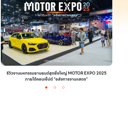
รีวิวงานมหกรรมยานยนต์สุดยิ่งใหญ่ MOTOR EXPO 2025
ชวนไ
ภายใต้คอนเซ็ปต์ “อลังการงานแสดง”
with 