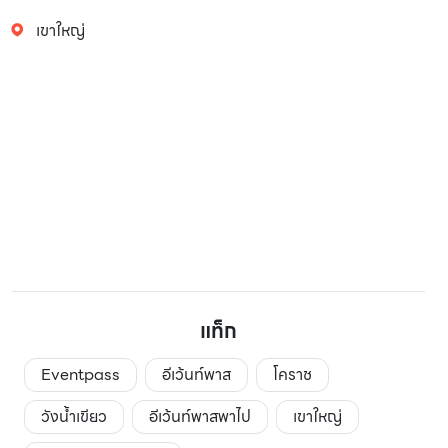
เขาใหญ่
แท็ก
Eventpass
อีเว้นท์พาส
โคราช
วังน้ำเขียว
อีเว้นท์พาสพาไป
เขาใหญ่