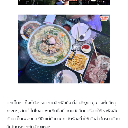
ตกเย็นเราก็จะได้บรรยากาศอีกฟิวนึง ที่สำคัญมาภูเขาจะไม่มีหมู
กระทะ , ส้มตำได้ไงง แซ่บเกินมื้อนี้ แถมยังมีดนตรีสดให้เราฟังอีก
ด้วย เป็นเพลงยุค 90 แต่มันมากก นักร้องบิ้วให้เต้นฉ่ำ ใครมาต้อง
มีเส้นกระตุกกันบ้างแหละ