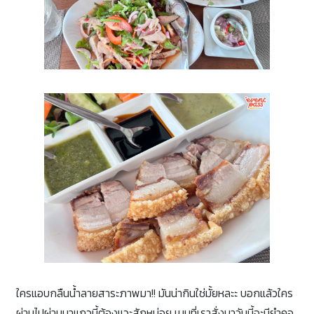
ใครแอบกลืนน้ำลายสาระภาพมา!! มันน่ากินใช่มั้ยหละะ บอกแล้วใคร
ผ่านไปผ่านมาแถวนี้ต้องแวะสักหน่อย เมนูที่เราสั่งมาวันนี้จะมียำคอ