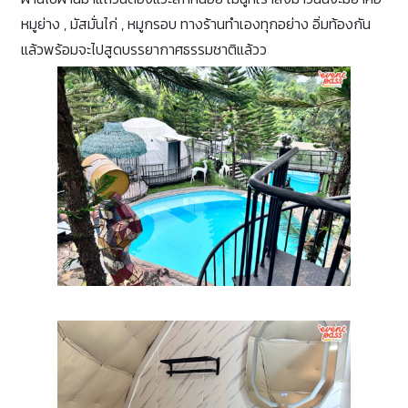
หมูย่าง , มัสมั่นไก่ , หมูกรอบ ทางร้านทำเองทุกอย่าง อิ่มท้องกัน
แล้วพร้อมจะไปสูดบรรยากาศธรรมชาติแล้วว