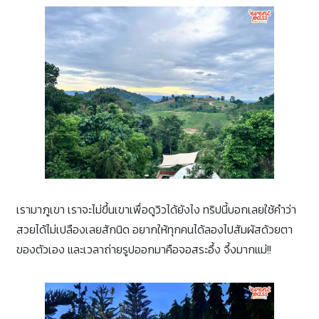
เรามาภูเขา เราจะไม่ขึ้นเขาเพื่อดูวิวได้ยังไง ทริปนี้บอกเลยใช้คำว่า
สวยได้ไม่เปลืองเลยสักนิด อยากให้ทุกคนได้ลองไปสัมผัสด้วยตา
ของตัวเอง และเวลาถ่ายรูปออกมาคือจอสระอึ้ง จึ้งมากแม่!!