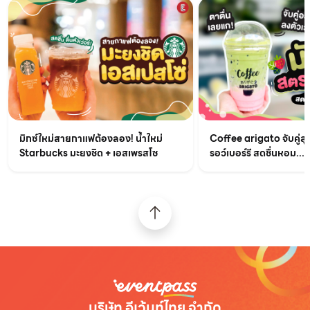
มิกซ์ใหม่สายกาแฟต้องลอง! น้ำใหม่
Coffee arigato จับคู่สุ
Starbucks มะยงชิด + เอสเพรสโซ
รอว์เบอร์รี สดชื่นหอม...
บริษัท อีเว้นท์ไทย จำกัด