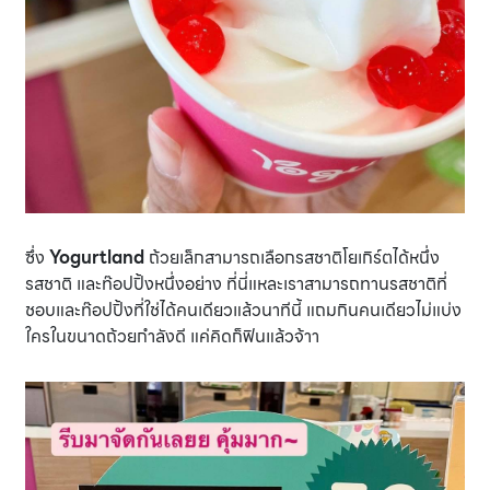
ซึ่ง
Yogurtland
ถ้วยเล็กสามารถเลือกรสชาติโยเกิร์ตได้หนึ่ง
รสชาติ และท๊อปปิ้งหนึ่งอย่าง ที่นี่แหละเราสามารถทานรสชาติที่
ชอบและท๊อปปิ้งที่ใช่ได้คนเดียวแล้วนาทีนี้ แถมกินคนเดียวไม่แบ่ง
ใครในขนาดถ้วยกำลังดี แค่คิดก็ฟินแล้วจ้าา