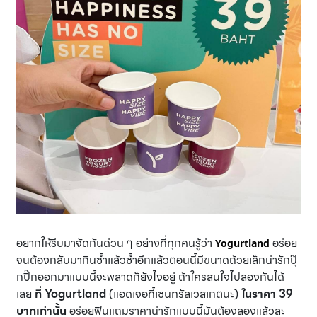
อยากให้รีบมาจัดกันด่วน ๆ อย่างที่ทุกคนรู้ว่า
อร่อย
Yogurtland
จนต้องกลับมากินซ้ำแล้วซ้ำอีกแล้วตอนนี้มีขนาดถ้วยเล็กน่ารักปุ๊
กปิ๊กออกมาแบบนี้จะพลาดก็ยังไงอยู่ ถ้าใครสนใจไปลองกันได้
เลย
ที่ Yogurtland
(แอดเจอที้เซนทรัลเวสเกตนะ)
ในราคา 39
บาทเท่านั้น
อร่อยฟินแถมราคาน่ารักแบบนี้มันต้องลองแล้วละ