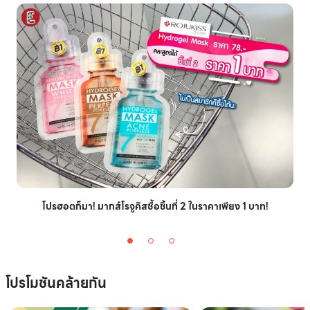
โปรฮอตก็มา! มากส์โรจูคิสซื้อชิ้นที่ 2 ในราคาเพียง 1 บาท!
โปรโมชันคล้ายกัน