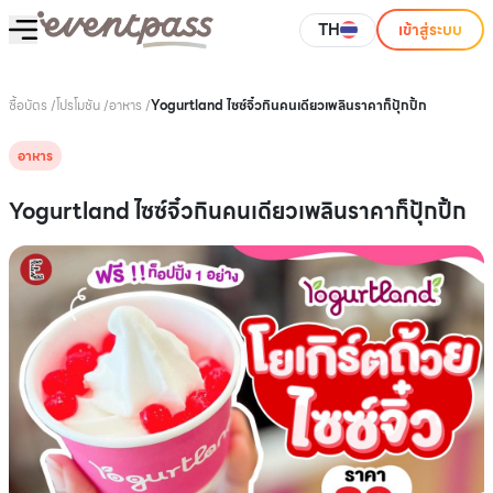
TH
เข้าสู่ระบบ
ซื้อบัตร
/
โปรโมชัน
/
อาหาร
/
Yogurtland ไซซ์จิ๋วกินคนเดียวเพลินราคาก็ปุ้กปิ้ก
อาหาร
Yogurtland ไซซ์จิ๋วกินคนเดียวเพลินราคาก็ปุ้กปิ้ก