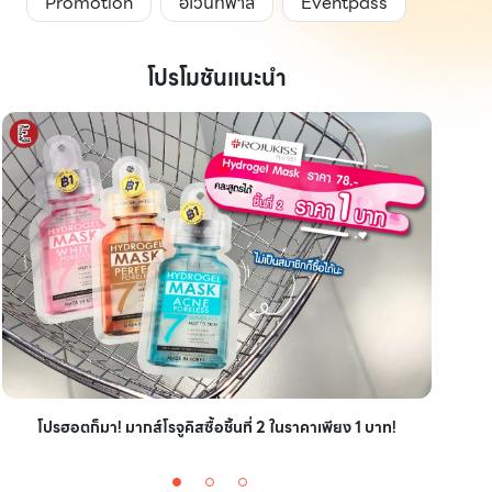
Promotion
อีเว้นท์พาส
Eventpass
โปรโมชันแนะนำ
ไอเ
โปรฮอตก็มา! มากส์โรจูคิสซื้อชิ้นที่ 2 ในราคาเพียง 1 บาท!