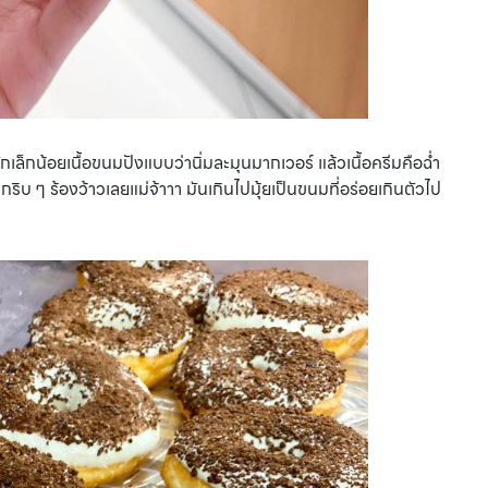
เล็กน้อยเนื้อขนมปังแบบว่านิ่มละมุนมากเวอร์ แล้วเนื้อครีมคือฉ่ำ
กริบ ๆ ร้องว้าวเลยแม่จ้าาา มันเกินไปมุ้ยเป็นขนมที่อร่อยเกินตัวไป