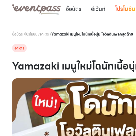
ซื้อบัตร
อีเว้นท์
โปรโมชัน
ซื้อบัตร
/
โปรโมชัน
/
อาหาร
/
Yamazaki เมนูใหม่โดนัทเนื้อนุ่ม โอวัลตินเฟลคสุดต๊าช
อาหาร
Yamazaki เมนูใหม่โดนัทเนื้อนุ