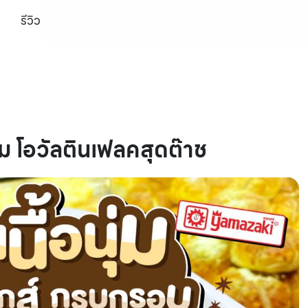
รีวิว
่ม โอวัลตินเฟลคสุดต๊าช