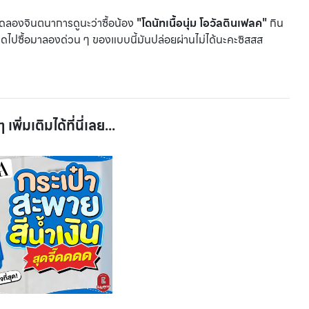
้นสุดลองจินตนาการดูนะว่าซื้อน้อง
"โดนัทเนื้อนุ่ม โอวัลตินเฟลค"
กิน
ลาดไปซื้อมาลองด่วน ๆ ของแบบนี้มันปล่อยผ่านไม่ได้นะคะซิสสส
เพิ่มเติมได้ที่นี่เลย...