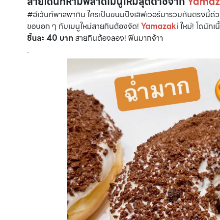
สายโดนัทห้ามพลาดเมนูใหม่สุดต๊าชจาก
Yamaz
#อีเว้นท์พาสพากิน ใครเป็นขนมปังเลิฟเวอร์มารวมกันตรงนี้ด่วน
ขอบอก ๆ กับเมนูใหม่สายกินต้องจัด!
Yamazaki
ใหม่! โดนัทเ
ชิ้นละ 40 บาท
สายกินต้องลอง! ฟินมากจ้าา
.