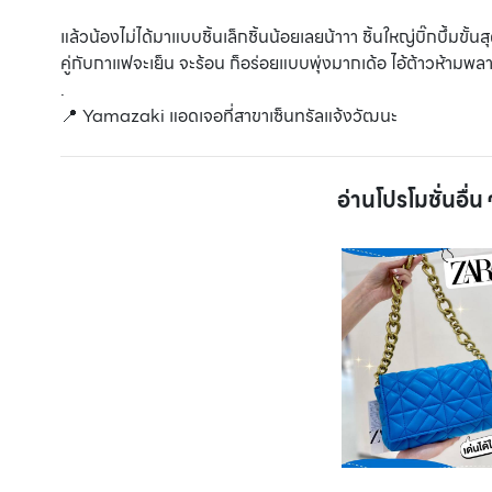
แล้วน้องไม่ได้มาแบบชิ้นเล็กชิ้นน้อยเลยน้าาา ชิ้นใหญ่บิ๊กบึ้มขั
คู่กับกาแฟจะเย็น จะร้อน ก็อร่อยแบบพุ่งมากเด้อ ไอ้ต้าวห้ามพ
.
📍 Yamazaki แอดเจอที่สาขาเซ็นทรัลแจ้งวัฒนะ
อ่านโปรโมชั่นอื่น ๆ 