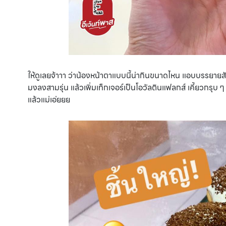
ให้ดูเลยจ้าาา ว่าน้องหน้าตาแบบนี้น่ากินขนาดไหน แอบบรรยายสัก
มงลงสามรุ่น แล้วเพิ่มเท็กเจอร์เป็นโอวัลตินแฟลกส์ เคี้ยวกรุบ ๆ 
แล้วแม่เอ่ยยย