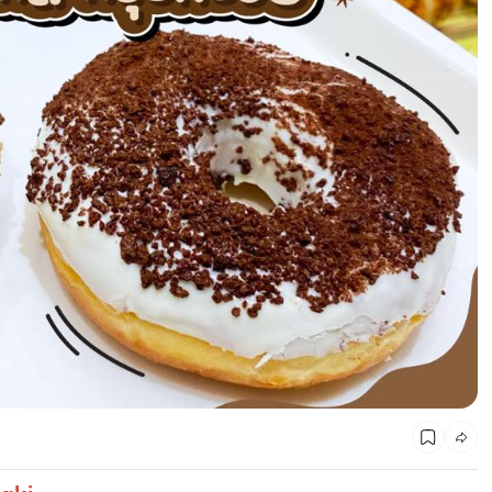
CMG SHOP SHOP รวมแบรนด์ตัวท็อป ลดสูงสุด50%