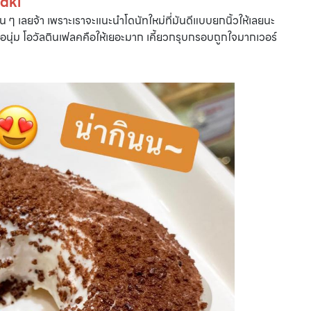
aki
 ๆ เลยจ้า เพราะเราจะแนะนำโดนัทใหม่ที่มันดีแบบยกนิ้วให้เลยนะ
นื้อนุ่ม โอวัลตินเฟลคคือให้เยอะมาก เคี้ยวกรุบกรอบถูกใจมากเวอร์