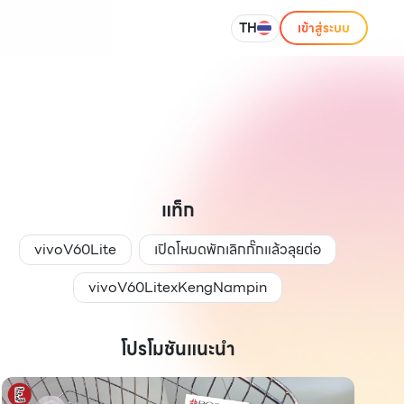
TH
เข้าสู่ระบบ
แท็ก
vivoV60Lite
เปิดโหมดพักเลิกกั๊กแล้วลุยต่อ
vivoV60LitexKengNampin
โปรโมชันแนะนำ