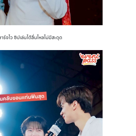
์จไว ชิปเล่นได้ลื่นไหลไม่มีสะดุด