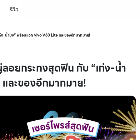
รีวิว
เก่ง-น้ำปิง” พร้อมแจก vivo V60 Lite และของอีกมากมาย!
่ลอยกระทงสุดฟิน กับ “เก่ง-น้ำ
e และของอีกมากมาย!