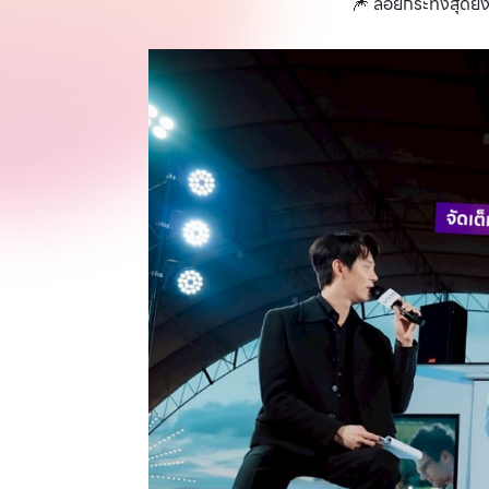
🎆 ลอยกระทงสุดยิ่