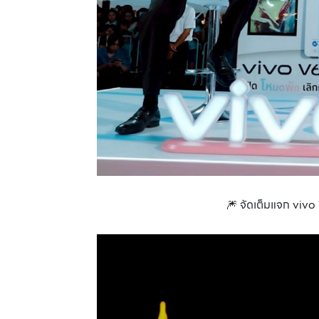
🎆 จัดเต็มแจก vivo