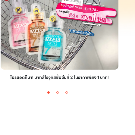
ไอเ
โปรฮอตก็มา! มากส์โรจูคิสซื้อชิ้นที่ 2 ในราคาเพียง 1 บาท!