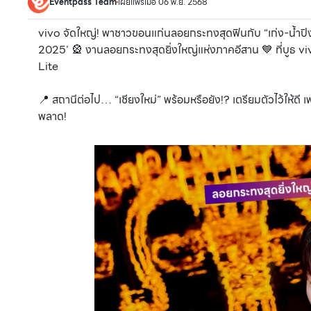
Eventpass Team
เผยแพร่เมื่อ 06 พ.ย. 2568
vivo จัดใหญ่! พาชาวขอนแก่นลอยกระทงสุดฟินกับ “เก่ง-น้ำปิง”
2025’ 🎡 งานลอยกระทงสุดยิ่งใหญ่แห่งภาคอีสาน 💙 ที่บูธ 
Lite
📍 สถานีต่อไป… “เชียงใหม่” พร้อมหรือยัง!? เตรียมตัวไว้ให้
พลาด!