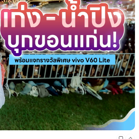
CMG SHOP SHOP รวมแบรนด์ตัวท็อป ลดสูงสุด50%