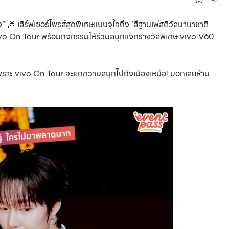
 🎆 เสิร์ฟเซอร์ไพรส์สุดพิเศษแบบจุใจถึง ‘สีฐานเฟสติวัลนานาชาติ
vivo On Tour พร้อมกิจกรรมให้ร่วมสนุกแจกรางวัลพิเศษ vivo V60
ดี เพราะ vivo On Tour จะยกความสนุกไปถึงเมืองเหนือ! บอกเลยห้าม