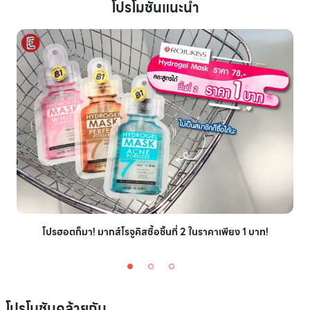
โปรโมชันแนะนำ
โปรฮอตก็มา! มากส์โรจูคิสซื้อชิ้นที่ 2 ในราคาเพียง 1 บาท!
โปรโมชันคล้ายกัน