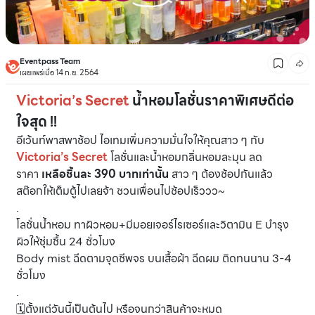
Eventpass Team
เผยแพร่เมื่อ 14 ก.ย. 2564
Victoria’s Secret
น้ำหอมโลชั่นราคาพิเศษดีต่อ
ใจสุด !!
อีเว้นท์พาสพาช้อป ไอเทมเพิ่มความมั่นใจให้คุณสาว ๆ กับ
Victoria’s Secret
โลชั่นและน้ำหอมกลิ่นหอมละมุน ลด
ราคา
เหลือชิ้นละ 390 บาทเท่านั้น
สาว ๆ ต้องช้อปกันแล้ว
สต๊อกให้เต็มตู้ไปเลยจ้า ชวนเพื่อนไปช้อปเร็ววว~
.
โลชั่นน้ำหอม ทาผิวหอม+มีมอยเจอร์ไรเซอร์และวิตามิน E บำรุง
ผิวให้ชุ่มชื้น 24 ชั่วโมง
Body mist ฉีดตามจุดชีพจร บนเสื้อผ้า ฉีดผม ติดทนนาน 3-4
ชั่วโมง
.
🗓ตั้งแต่วันนี้เป็นต้นไป หรือจนกว่าสินค้าจะหมด