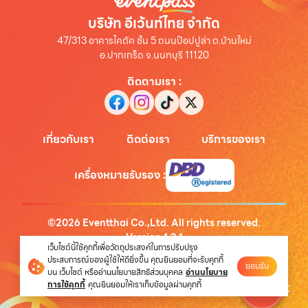
บริษัท อีเว้นท์ไทย จำกัด
47/313 อาคารไคตัค ชั้น 5 ถนนป๊อปปูล่า ต.บ้านใหม่
อ.ปากเกร็ด จ.นนทบุรี 11120
ติดตามเรา
:
เกี่ยวกับเรา
ติดต่อเรา
บริการของเรา
เครื่องหมายรับรอง
:
©
2026
Eventthai Co.,Ltd. All rights reserved.
Version
1.3.1
เว็บไซต์นี้ใช้คุกกี้เพื่อวัตถุประสงค์ในการปรับปรุง
นโยบายความเป็นส่วนตัว
ประสบการณ์ของผู้ใช้ให้ดียิ่งขึ้น คุณยินยอมที่จะรับคุกกี้
ยอมรับ
บน เว็บไซต์ หรืออ่านนโยบายสิทธิส่วนบุคคล
อ่านนโยบาย
การใช้คุกกี้
คุณยินยอมให้เราเก็บข้อมูลผ่านคุกกี้