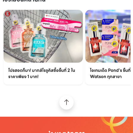
ไอเทมเด็ด Pond’s ชิ้นที่ส
โปรฮอตก็มา! มากส์โรจูคิสซื้อชิ้นที่ 2 ใน
Watson ทุกสาขา
ราคาเพียง 1 บาท!