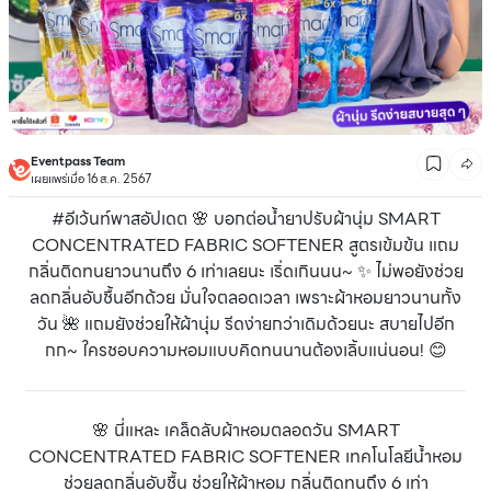
Eventpass Team
เผยแพร่เมื่อ 16 ส.ค. 2567
#อีเว้นท์พาสอัปเดต 🌸 บอกต่อน้ำยาปรับผ้านุ่ม SMART
CONCENTRATED FABRIC SOFTENER สูตรเข้มข้น แถม
กลิ่นติดทนยาวนานถึง 6 เท่าเลยนะ เริ่ดเกินนน~ ✨ ไม่พอยังช่วย
ลดกลิ่นอับชื้นอีกด้วย มั่นใจตลอดเวลา เพราะผ้าหอมยาวนานทั้ง
วัน 🌺 แถมยังช่วยให้ผ้านุ่ม รีดง่ายกว่าเดิมด้วยนะ สบายไปอีก
กก~ ใครชอบความหอมแบบคิดทนนานต้องเลิ้บแน่นอน! 😊
🌸 นี่แหละ เคล็ดลับผ้าหอมตลอดวัน SMART
CONCENTRATED FABRIC SOFTENER เทคโนโลยีน้ำหอม
ช่วยลดกลิ่นอับชื้น ช่วยให้ผ้าหอม กลิ่นติดทนถึง 6 เท่า