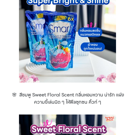
🌸 สีชมพู Sweet Floral Scent กลิ่นหอมหวาน น่ารัก แฝง
ความขี้เล่นนิด ๆ ให้ฟีลซุกซน คิ้วท์ ๆ