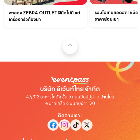
รวมไอเทมยอดฮิต! หม้อท
พาส่อง ZEBRA OUTLET ฝีมือไม่มี แต่
ราคาย่อมเยา
เครื่องครัวต้องมา
บริษัท อีเว้นท์ไทย จำกัด
47/313 อาคารไคตัค ชั้น 5 ถนนป๊อปปูล่า ต.บ้านใหม่
อ.ปากเกร็ด จ.นนทบุรี 11120
ติดตามเรา
: