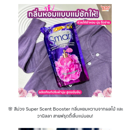
🌸 สีม่วง Super Scent Booster กลิ่นหอมหวานจากผลไม้ และ
วานิลลา สายฟรุตตี้เลิ้บแน่นอน!