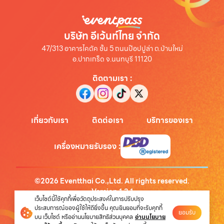
บริษัท อีเว้นท์ไทย จำกัด
47/313 อาคารไคตัค ชั้น 5 ถนนป๊อปปูล่า ต.บ้านใหม่
อ.ปากเกร็ด จ.นนทบุรี 11120
ติดตามเรา
:
เกี่ยวกับเรา
ติดต่อเรา
บริการของเรา
เครื่องหมายรับรอง
:
©
2026
Eventthai Co.,Ltd. All rights reserved.
Version
1.3.1
เว็บไซต์นี้ใช้คุกกี้เพื่อวัตถุประสงค์ในการปรับปรุง
นโยบายความเป็นส่วนตัว
ประสบการณ์ของผู้ใช้ให้ดียิ่งขึ้น คุณยินยอมที่จะรับคุกกี้
ยอมรับ
บน เว็บไซต์ หรืออ่านนโยบายสิทธิส่วนบุคคล
อ่านนโยบาย