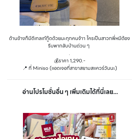
ด้านข้างก็มีดีเทลเก๋กู๊ดด้วยนะทุกคนจ้าา ใครเป็นสาวกพี่หมีต้อง
รีบพากลับบ้านด่วน ๆ
.
💰ราคา 1,290.-
📍 ที่ Miniso (แอดเจอที่สาขาสยามสแควร์วันนะ)
อ่านโปรโมชั่นอื่น ๆ เพิ่มเติมได้ที่นี่เลย...