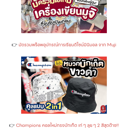
👉
มัดรวมพร็อพอุปกรณ์การเรียนดีไซน์มินิมอล จาก Muji
👉
Champions คอลใหม่ทรงบักเก็ต เท่ ๆ ลุย ๆ 2 สีสุดต๊าช!!