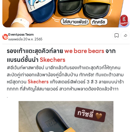
Eventpass Team
เผยแพร่เมื่อ 20 พ.ค. 2565
รองเท้าแตะสุดคิวท์ลาย
we bare bears
จาก
แบรนด์ชั้นนำ
Skechers
#อีเว้นท์พาสพาช้อป มาอีกแล้วกับรองเท้าแตะสุดคิวท์ให้ทุกคน
สะบัดคู่เก่าออกแล้วพาน้องคู่นี้กลับบ้าน ทักครัช! กับแตะต้าวสาม
หมีสุดกวน
Skechers
แก๊งสเตอร์เลิฟเวอร์ 3 สี 3 ลายแบบน่าร้า
กกกก ที่สำคัญใส่สบายเวอร์ สาวกห้ามพลาดต้องจัดแล้วจ้าาา
.