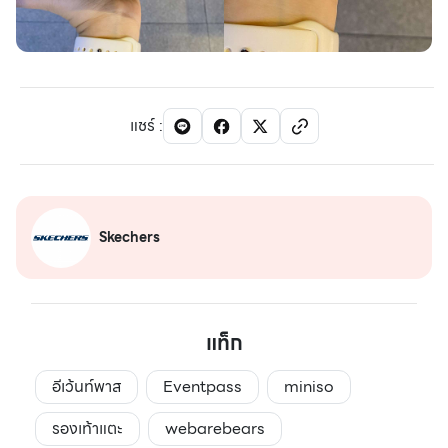
แชร์
:
Skechers
แท็ก
อีเว้นท์พาส
Eventpass
miniso
รองเท้าแตะ
webarebears