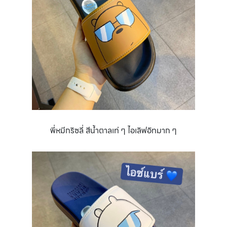
พี่หมีกริซลี่ สีน้ำตาลเท่ ๆ ไอเลิฟอิทมาก ๆ