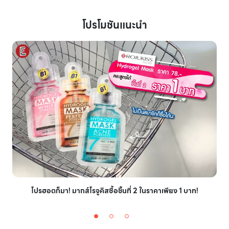
โปรโมชันแนะนำ
โปรฮอตก็มา! มากส์โรจูคิสซื้อชิ้นที่ 2 ในราคาเพียง 1 บาท!