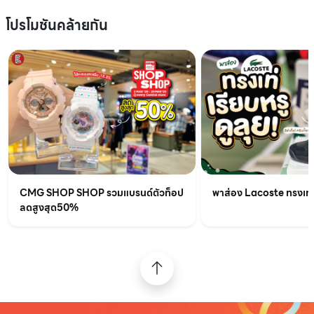
โปรโมชันคล้ายกัน
CMG SHOP SHOP รวมแบรนด์ตัวท็อป
พาส่อง Lacoste ทรงเท่เร
ลดสูงสุด50%