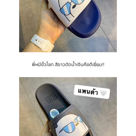
พี่หมีขั้วโลก สีขาวตัดน้ำเงินคือดีเยี่ยม!!