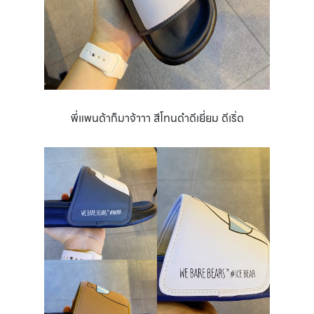
พี่แพนด้าก็มาจ้าาา สีโทนดำดีเยี่ยม ดีเริ่ด