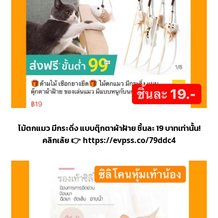
ไม้ตกแมว มีกระดิ่ง แบบตุ๊กตาผ้าฝ้าย ชิ้นละ 19 บาทเท่านั้น!
คลิกเล้ย
👉
https://evpss.co/79ddc4