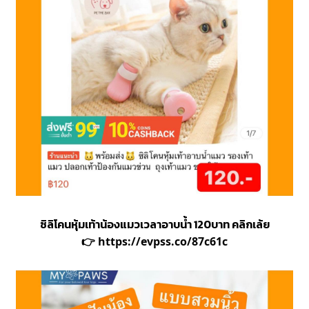
ซิลิโคนหุ้มเท้าน้องแมวเวลาอาบน้ำ 120บาท คลิกเล้ย
👉
https://evpss.co/87c61c