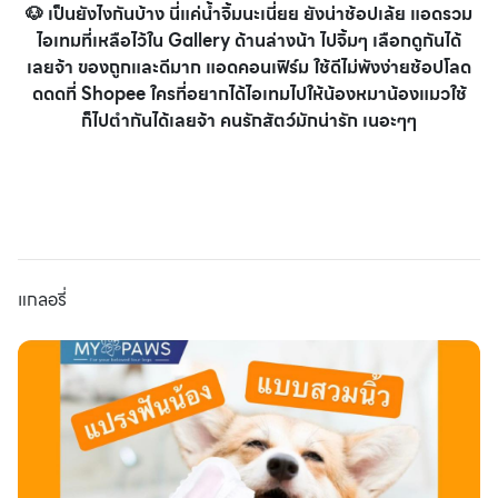
🐶 เป็นยังไงกันบ้าง นี่แค่น้ำจิ้มนะเนี่ยย ยังน่าช้อปเล้ย แอดรวม
ไอเทมที่เหลือไว้ใน Gallery ด้านล่างน้า ไปจิ้มๆ เลือกดูกันได้
เลยจ้า ของถูกและดีมาก แอดคอนเฟิร์ม ใช้ดีไม่พังง่ายช้อปโลด
ดดดที่ Shopee ใครที่อยากได้ไอเทมไปให้น้องหมาน้องแมวใช้
ก็ไปตำกันได้เลยจ้า คนรักสัตว์มักน่ารัก เนอะๆๆ
แกลอรี่