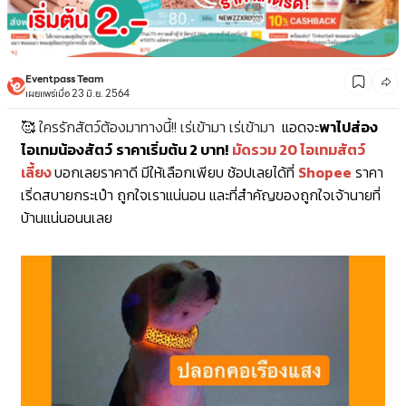
Eventpass Team
เผยแพร่เมื่อ 23 มิ.ย. 2564
🥰 ใครรักสัตว์ต้องมาทางนี้!! เร่เข้ามา เร่เข้ามา
แอดจะ
พาไปส่อง
ไอเทมน้องสัตว์
ราคาเริ่มต้น 2 บาท!
มัดรวม 20 ไอเทมสัตว์
เลี้ยง
บอกเลยราคาดี มีให้เลือกเพียบ ช้อปเลยได้ที่
Shopee
ราคา
เริ่ดสบายกระเป๋า ถูกใจเราแน่นอน และที่สำคัญของถูกใจเจ้านายที่
บ้านแน่นอนนเลย