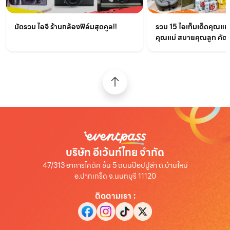
มัดรวม ไอจี ร้านกล้องฟิล์มสุดคูล!!
รวม 15 ไอเท็มเด็ดคุณแม
คุณแม่ สบายคุณลูก คัด
บริษัท อีเว้นท์ไทย จำกัด
47/313 อาคารไคตัค ชั้น 5 ถนนป๊อปปูล่า ต.บ้านใหม่
อ.ปากเกร็ด จ.นนทบุรี 11120
ติดตามเรา
: