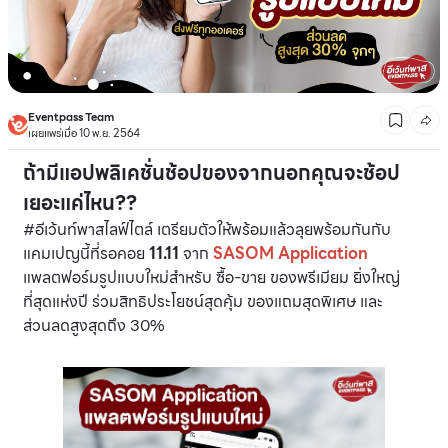
Eventpass Team
เผยแพร่เมื่อ 10 พ.ย. 2564
ถ้ามีแอปพลิเคชั่นช้อปของจากนอกคุณจะช้อป
เยอะแค่ไหน??
#อีเว้นท์พาสไลฟ์ไตล์ เตรียมตัวให้พร้อมแล้วลุยพร้อมกันกับ
แคมเปญนี้ที่รอคอย
11.11
จาก
SASOM
Application
แพลตฟอร์มรูปแบบใหม่สำหรับ ซื้อ-ขาย ของพรีเมียม ยิ่งใหญ่
ที่สุดแห่งปี ร่วมสิทธิประโยชน์สุดคุ้ม ของแถมสุดพิเศษ และ
ส่วนลดสูงสุดถึง 30%⁣