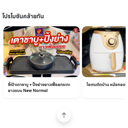
โปรโมชันคล้ายกัน
ชี้เป้าเตาชาบู + ปิ้งย่างยาวเฟื้อยกระทะ
ไอเทมติดบ้าน หม้อทอดไร้
ยาวแบบ New Normal