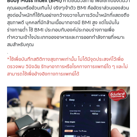
Body Mass Index (BMI)
ค่าดัชนีมวลกาย เพื่อเช็กเบื้องต้นว่า
คุณผอมหรืออ้วนเกินไป จริงๆเจ้าตัว BMI คืออัตราส่วนของส่วน
สูงต่อน้ำหนักที่ใช้กันอย่างกว้างขวางในการวัดน้ำหนักที่แสดงถึง
สุขภาพดี บุคคลที่มีกล้ามเนื้อมากอาจมี BMI สูง แต่ไขมันใน
ร่างกายต่ำ ใช้ BMI ประกอบกับองค์ประกอบร่างกายเพื่อ
ทำความเข้าใจประเภทของอาหารและการออกกำลังกายที่เหมาะ
สมสำหรับคุณ
.
*ใช้เพื่อบันทึกสถิติทางสุขภาพเท่านั้น ไม่ได้มีจุดประสงค์ไว้เพื่อ
ตรวจพบ วินิจฉัย รักษาอาการหรือโรคทางการแพทย์ใด ๆ และไม่
สามารถใช้เพื่ออ้างอิงทางการแพทย์ได้