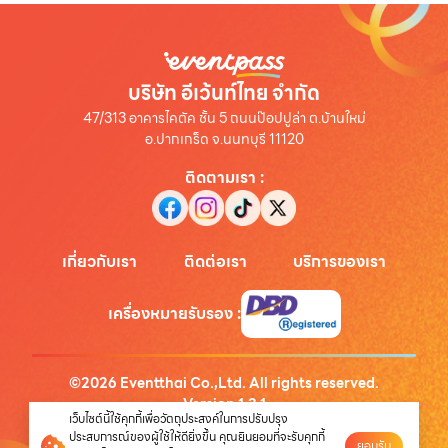
บริษัท อีเว้นท์ไทย จำกัด
47/313 อาคารไคตัค ชั้น 5 ถนนป๊อปปูล่า ต.บ้านใหม่
อ.ปากเกร็ด จ.นนทบุรี 11120
ติดตามเรา
:
เกี่ยวกับเรา
ติดต่อเรา
บริการของเรา
เครื่องหมายรับรอง
:
©
2026
Eventthai Co.,Ltd. All rights reserved.
Version
1.3.1
เว็บไซต์นี้ใช้คุกกี้เพื่อวัตถุประสงค์ในการปรับปรุง
นโยบายความเป็นส่วนตัว
ประสบการณ์ของผู้ใช้ให้ดียิ่งขึ้น คุณยินยอมที่จะรับคุกกี้
ยอมรับ