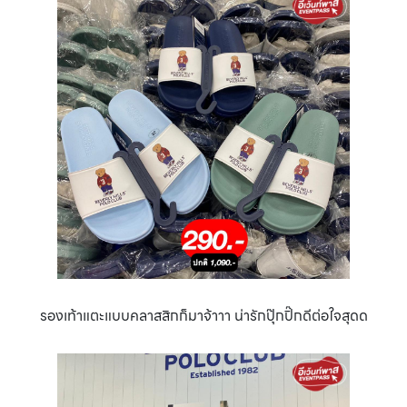
รองเท้าแตะแบบคลาสสิกก็มาจ้าาา น่ารักปุ๊กปิ๊กดีต่อใจสุดด