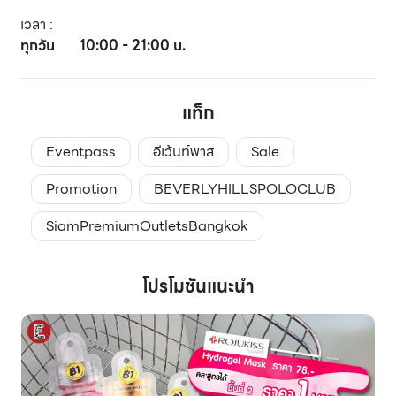
เวลา
:
ทุกวัน
10:00 - 21:00 น.
แท็ก
Eventpass
อีเว้นท์พาส
Sale
Promotion
BEVERLYHILLSPOLOCLUB
SiamPremiumOutletsBangkok
โปรโมชันแนะนำ