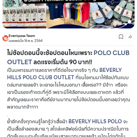
Eventpass Team
เผยแพร่เมื่อ 16 พ.ย. 2564
ไม่ช้อปตอนนี้จะช้อปตอนไหนเพราะ
POLO CLUB
OUTLET
ลดแรงเริ่มต้น 90 บาท!!
เป็นมหกรรมการลดราคาที่ดีต่อใจมากจริง ๆ กับ
BEVERLY
HILLS POLO CLUB OUTLET
ที่ขนไอเทมมาให้ช้อปกันแบบ
ถล่มทลายเลยจ้า จะเอาอะไรไหนบอกมา เสื้อหรอ?? มีจ้าา หรือจะ
เอาเป็นรองเท้าแตะกี่คู่ดี เพราะมีให้เลือกแบบเยอะตาแตก แล้วที่
สำคัญเลยนะราคาคือดีย์งามมากมายไม่ช้อปตอนนี้บอกเลยว่าคุณ
พลาดมากจ้าาาา
.
ย้ำอีกครั้งทุกคนรู้โลกรู้ว่าเสื้อผ้า
BEVERLY HILLS POLO
จะ
เป็นเสื้อลำลองสบาย ๆ สไตล์แคลิฟอร์เนียที่มีความปราณีตในการ
ตัดเย็บแบบตะเข็บเรียบเนียบสวยมากมายเลยจ้า แม้จะโด่งดังใน