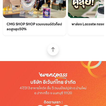
CMG SHOP SHOP รวมแบรนด์ตัวท็อป
พาส่อง Lacoste ทรงเท่เร
ลดสูงสุด50%
บริษัท อีเว้นท์ไทย จำกัด
47/313 อาคารไคตัค ชั้น 5 ถนนป๊อปปูล่า ต.บ้านใหม่
อ.ปากเกร็ด จ.นนทบุรี 11120
ติดตามเรา
: