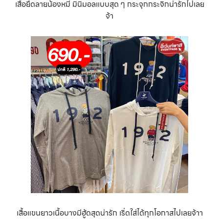
เสื้อยืดลายน้องหมี มินิมอลแบบสุด ๆ กระจุกกระจิกน่ารักไปเลย
จ้า
เสื้อแขนยาวเนื้อบางมีฮู้ดสุดน่ารัก เริ่ดใส่ได้ทุกโอกาสไปเลยจ้าา