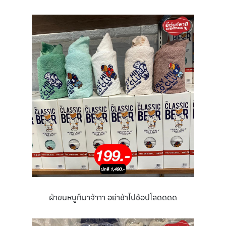
ผ้าขนหนูก็มาจ้าาา อย่าช้าไปช้อปโลดดดด