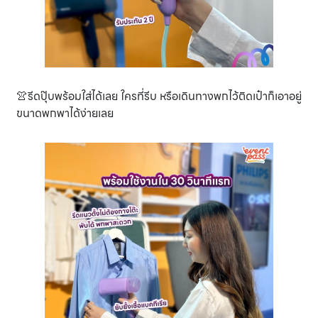
👚รีดปุ๊บพร้อมใส่ได้เลย ใครที่รีบ หรือเดินทางพกไว้ติดเป๋าก็เอาอยู่
ขนาดพกพาได้ง่ายเลย