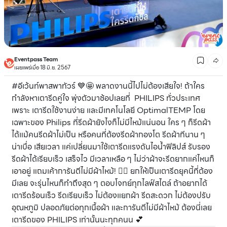
Eventpass Team
เผยแพร่เมื่อ 18 มิ.ย. 2567
#อีเว้นท์พาสพาทัวร์ 💙🤩 พลาดงานนี้ไปไม่ต้องเสียใจ! ถ้าใคร
กำลังหาเตารีดคู่ใจ พุ่งตัวมาช้อปเลยที่ PHILIPS ทั่วประเทศ
เพราะ เตารีดใช้งานง่าย และมีเทคโนโลยี OptimalTEMP โดย
เฉพาะของ Philips ที่รีดผ้ายังไงก็ไม่มีไหม้แน่นอน ใคร ๆ ก็รีดผ้า
ได้แม้คนรีดผ้าไม่เป็น หรือคนที่ต้องรีดผ้ากองโต รีดผ้าทีนาน ๆ
น่าเบื่อ เสียเวลา แค่เปลี่ยนมาใช้เตารีดแรงดันไอน้ำฟิลิปส์ รับรอง
รีดผ้าได้เรียบเร็ว เสร็จไว มีเวลาเหลือ ๆ ไม่ว่าผ้าจะรีดยากแค่ไหนก็
เอาอยู่ แถมเค้าการันตีไม่มีผ้าไหม้! 👍🏼 ยกให้เป็นเตารีดยุคนี้ที่ต้อง
มีเลย จะรุ่นไหนก็ทำถึงสุด ๆ ตอบโจทย์ทุกไลฟ์สไตล์ ถ้าอยากได้
เตารีดร้อนเร็ว รีดเรียบเร็ว ไม่ต้องแยกผ้า รีดสะดวก ไม่ต้องปรับ
อุณหภูมิ ปลอดภัยต่อทุกเนื้อผ้า และการันตีไม่มีผ้าไหม้ ต้องนี่เลย
เตารีดของ PHILIPS เท่านั้นนะทุกคนน 💕