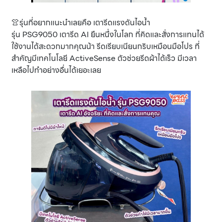
👚รุ่นที่อยากแนะนำเลยคือ เตารีดแรงดันไอน้ำ
รุ่น PSG9050 เตารีด AI ยืนหนึ่งในโลก ที่คิดและสั่งการแทนได้
ใช้งานได้สะดวกมากคุณน้า รีดเรียบเนียนกริบเหมือนมือโปร ที่
สำคัญมีเทคโนโลยี ActiveSense ตัวช่วยรีดผ้าได้เร็ว มีเวลา
เหลือไปทำอย่างอื่นได้เยอะเลย