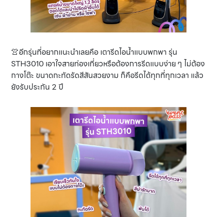
👚อีกรุ่นที่อยากแนะนำเลยคือ เตารีดไอน้ำแบบพกพา รุ่น
STH3010 เอาใจสายท่องเที่ยวหรือต้องการรีดแบบง่าย ๆ ไม่ต้อง
กางโต๊ะ ขนาดกะทัดรัดสีสันสวยงาม ก็คือรีดได้ทุกที่ทุกเวลา แล้ว
ยังรับประกัน 2 ปี