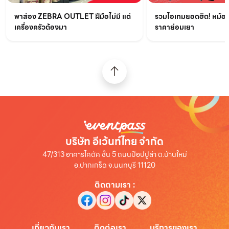
รวมไอเทมยอดฮิต! หม้อท
พาส่อง ZEBRA OUTLET ฝีมือไม่มี แต่
ราคาย่อมเยา
เครื่องครัวต้องมา
บริษัท อีเว้นท์ไทย จำกัด
47/313 อาคารไคตัค ชั้น 5 ถนนป๊อปปูล่า ต.บ้านใหม่
อ.ปากเกร็ด จ.นนทบุรี 11120
ติดตามเรา
:
เกี่ยวกับเรา
ติดต่อเรา
บริการของเรา