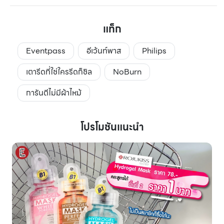
แท็ก
Eventpass
อีเว้นท์พาส
Philips
เตารีดที่ใช่ใครรีดก็ชิล
NoBurn
การันตีไม่มีผ้าไหม้
โปรโมชันแนะนำ