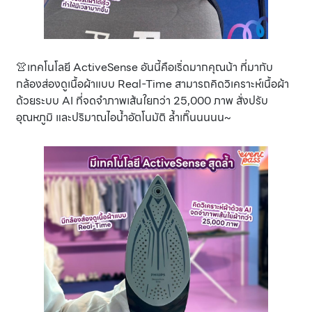
👚เทคโนโลยี ActiveSense อันนี้คือเริ่ดมากคุณน้า ที่มากับ
กล้องส่องดูเนื้อผ้าแบบ Real-Time สามารถคิดวิเคราะห์เนื้อผ้า
ด้วยระบบ AI ที่จดจำภาพเส้นใยกว่า 25,000 ภาพ สั่งปรับ
อุณหภูมิ และปริมาณไอน้ำอัตโนมัติ ล้ำเกิ๊นนนนน~