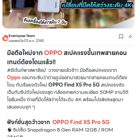
Eventpass Team
เผยแพร่เมื่อ 03 พ.ค. 2565
มือถือใหม่จาก
OPPO
สเปคแรงขั้นเทพสายคอน
เทนต์ต้องโดนแล้ว!!
#อีเว้นท์พาสพาช้อป วางขายแล้วจ้าา มือถือสเปคแรงจาก
Oppo
แอบกระซิบว่าถ่ายรูปออกมาสวยมากสายคอนเทนต์ต้อง
โดน กับเรือธงตัวใหม่
OPPO Find X5 Pro 5G
สเปคแรงจัด
เต็มกับชิปตัวใหม่แรงสุด กล้องเทพความละเอียด 50MP งานวิดิ
โอยืนหนึ่ง ถ่ายที่มืดให้สว่างได้ระดับ 4K พร้อมโปรพิเศษสุดมา
เสนอแบบจุก ๆ
.
ฟังก์ชั่นสุดว้าวจาก
OPPO Find X5 Pro 5G
🧠 ชิปเซ็ต Snapdragon 8 Gen RAM 12GB / ROM