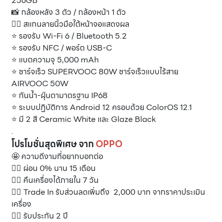
256GB
📸 กล้องหลัง 3 ตัว / กล้องหน้า 1 ตัว
👍🏻 สแกนลายนิ้วมือใต้หน้าจอแสดงผล
⭐️ รองรับ Wi-Fi 6 / Bluetooth 5.2
⭐️ รองรับ NFC / พอร์ต USB-C
⭐️ แบตความจุ 5,000 mAh
⭐️ ชาร์จเร็ว SUPERVOOC 80W ชาร์จเร็วแบบไร้สาย
AIRVOOC 50W
⭐️ กันน้ำ-ฝุ่นตามาตรฐาน IP68
⭐️ ระบบปฏิบัติการ Android 12 ครอบด้วย ColorOS 12.1
⭐️ มี 2 สี Ceramic White และ Glaze Black
.
โปรโมชั่นสุดพิเศษ จาก
OPPO
🤩 ความดีงามที่อยากบอกต่อ
👍🏻 ผ่อน 0% นาน 15 เดือน
👍🏻 คืนเครื่องได้ภายใน 7 วัน
👍🏻 Trade In รับส่วนลดเพิ่มถึง 2,000 บาท จากราคาประเมิน
เครื่อง
👍🏻 รับประกัน 2 ปี