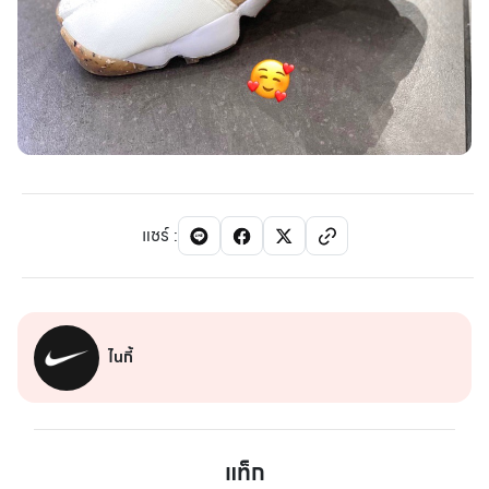
แชร์
:
ไนกี้
แท็ก