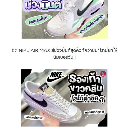
👉 NIKE AIR MAX สีม่วงมิ้นท์สุดคิ้วท์ความน่ารักนี่ยกให้
นัมเบอร์วัน!!