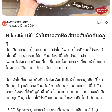
Eventpass Team
เผยแพร่เมื่อ 16 ก.ย. 2564
Nike Air Rift ผ้าใบขาวสุดชิค สีขาวส้มตัดกันคลู
ๆ
น้องคือความสดใสสส บอกเลยว่าไอเลิฟมาก ใครที่ชอบใส่รองเท้า
สไตล์นี้ แอดขอชวนให้มาช้อปน้องคู่นี้กลับบ้านเลยจ้าาา
เพราะ
Nike
ออกน้องคู่นี้มาเพื่อตอบโจทย์สาว ๆ ที่ชอบผ้าใบแบบ
ไม่ผูก เอาเป็นแบบแปะเอาเก๋กว่าเยอะเลย
.
น้องผ้าใบที่แอดพูดถึงคือ
Nike Air Rift
ผ้าใบขาวสุดชิค ดีไซน์
กีมหมูเก๋ ๆ แล้วมาพร้อมกับสีขาวส้มคลู ๆ บอกเลยว่าคู่นี้น่ารัก
มากจริงงง ที่สำคัญคือพื้นนิ่ม ใส่สบายมากกกก แอดลองแล้วคือ
ตกหลุมรักสุด ใส่ลุยได้ทั้งวันแน่นอนน ใครชอบรีบไปตำด่วนนน
.
📍 JD Sports ทุกสาขา (แอดเจอที่สาขาสยามเซ็นเตอร์น้าา)