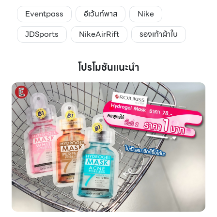
Eventpass
อีเว้นท์พาส
Nike
JDSports
NikeAirRift
รองเท้าผ้าใบ
โปรโมชันแนะนำ