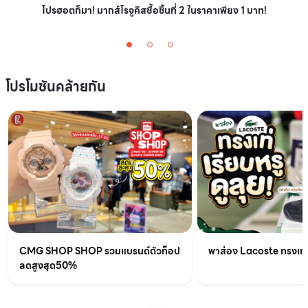
โปรฮอตก็มา! มากส์โรจูคิสซื้อชิ้นที่ 2 ในราคาเพียง 1 บาท!
โปรโมชันคล้ายกัน
CMG SHOP SHOP รวมแบรนด์ตัวท็อป
พาส่อง Lacoste ทรงเท่เร
ลดสูงสุด50%