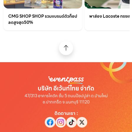
CMG SHOP SHOP รวมแบรนด์ตัวท็อป
พาส่อง Lacoste ทรงเท่เร
ลดสูงสุด50%
บริษัท อีเว้นท์ไทย จำกัด
47/313 อาคารไคตัค ชั้น 5 ถนนป๊อปปูล่า ต.บ้านใหม่
อ.ปากเกร็ด จ.นนทบุรี 11120
ติดตามเรา
: