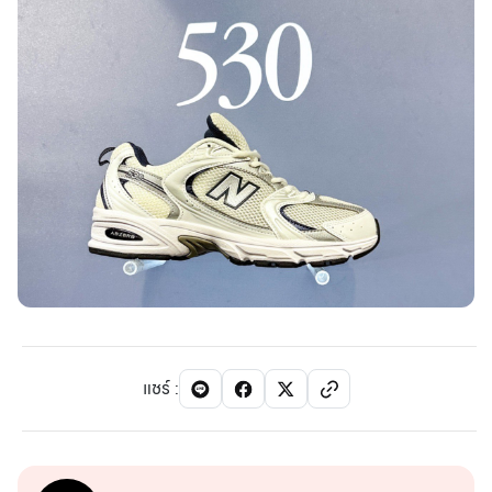
แชร์
: