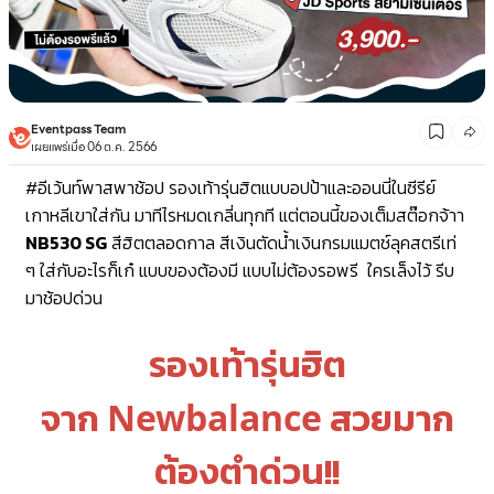
Eventpass Team
เผยแพร่เมื่อ 06 ต.ค. 2566
#อีเว้นท์พาสพาช้อป
รองเท้ารุ่นฮิตแบบอปป้าและออนนี่ในซีรีย์
เกาหลีเขาใส่กัน มาทีไรหมดเกลี่นทุกที แต่ตอนนี้ของเต็มสต๊อกจ้าา
NB530 SG
สีฮิตตลอดกาล สีเงินตัดน้ำเงินกรมแมตช์ลุคสตรีเท่
ๆ ใส่กับอะไรก็เก๋ แบบของต้องมี แบบไม่ต้องรอพรี ใครเล็งไว้ รีบ
มาช้อปด่วน
รองเท้ารุ่นฮิต
จาก
สวยมาก
Newbalance
ต้องตำด่วน!!