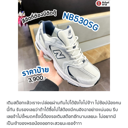
เติมสต๊อกแล้วเราจะปล่อยผ่านกันไปได้ยังไงไปจ้าา ไปช้อปน้องคน
นี้กัน รับรองเลยว่าถ้าได้ซื้อไปใส่ต้องมีคนอิจฉาอย่างแน่นอน รีบ
เลยจ้าไม่งั้หมดครั้งนี้ต้องรอเติมสต๊อกอีกนานเลยนะ ไม่อยากมี
เป็นเจ้าของหรอน้องออกจะสวยนะเธอจ้าาา