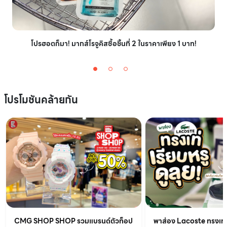
โปรฮอตก็มา! มากส์โรจูคิสซื้อชิ้นที่ 2 ในราคาเพียง 1 บาท!
โปรโมชันคล้ายกัน
CMG SHOP SHOP รวมแบรนด์ตัวท็อป
พาส่อง Lacoste ทรงเท่เร