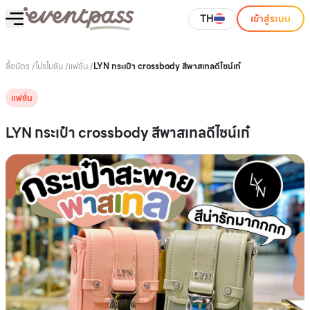
TH
เข้าสู่ระบบ
ซื้อบัตร
/
โปรโมชัน
/
แฟชั่น
/
LYN กระเป๋า crossbody สีพาสเทลดีไซน์เก๋
แฟชั่น
LYN กระเป๋า crossbody สีพาสเทลดีไซน์เก๋