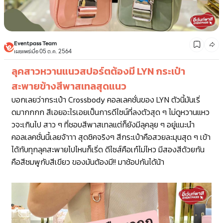
Eventpass Team
เผยแพร่เมื่อ 05 ต.ค. 2564
ลุคสาวหวานแนวสปอร์ตต้องมี LYN กระเป๋า
สะพายข้างสีพาสเทลสุดแนว
บอกเลยว่ากระเป๋า Crossbody คอลเลคชั่นของ LYN ตัวนี้มันเริ่
ดมากกกก สีเอยอะไรเอยเป็นการดีไซน์ที่ลงตัวสุด ๆ ไม่ดูหวานแหว
วจะเกินไป สาว ๆ ที่ชอบสีพาสเทลแต่ก็ยังมีลุคลุย ๆ อยู่แนะนำ
คอลเลคชั่นนี้เลยจ้าาา สุดชิคจริงๆ สีกระเป๋าคือสวยละมุนสุด ๆ
เข้า
ได้กับทุกลุค
สะพายไปไหนก็เริ่ด
ดีไซส์คือเก๋ไม่ไหว มีสองสีด้วยกัน
คือสีชมพูกับสีเขียว ของมันต้องมี!! มาช้อปกันได้น้า