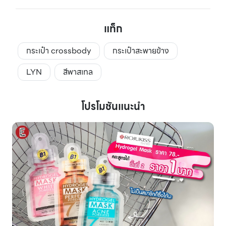
แท็ก
กระเป๋า crossbody
กระเป๋าสะพายข้าง
LYN
สีพาสเทล
โปรโมชันแนะนำ