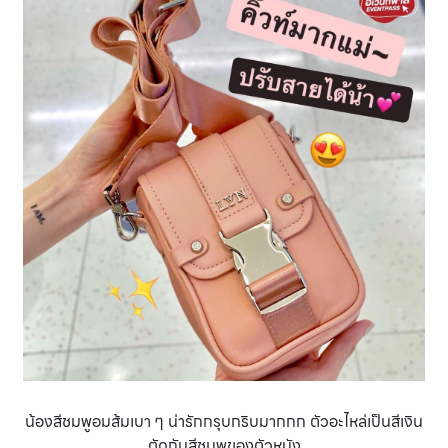
น้องสีชมพูอมส้มเบา ๆ น่ารักกรุบกริบมากกก ตัวอะไหล่เป็นสีเงิน
ตัดกับสีชมพูของตัวหนัง