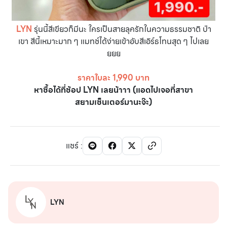
LYN
รุ่นนี้สีเขียวก็มีนะ ใครเป็นสายลุครักในความธรรมชาติ ป่า
เขา สีนี้เหมาะมาก ๆ แมทช์ได้ง่ายเข้าอับสีเอิร์ธโทนสุด ๆ ไปเลย
ยยย
ราคาใบละ 1,990 บาท
หาซื้อได้ที่ช้อป LYN เลยน้าาา (แอดไปเจอที่สาขา
สยามเซ็นเตอร์มานะจ๊ะ)
แชร์
:
LYN