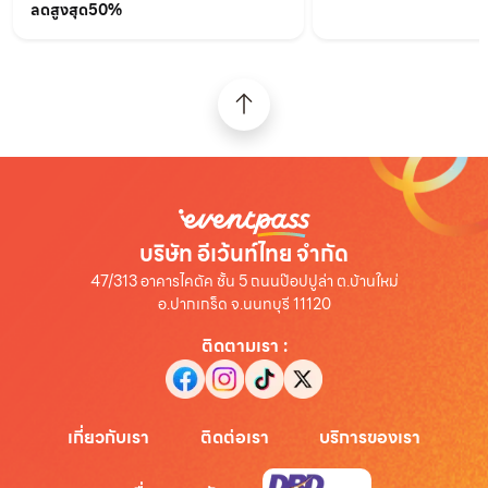
ลดสูงสุด50%
บริษัท อีเว้นท์ไทย จำกัด
47/313 อาคารไคตัค ชั้น 5 ถนนป๊อปปูล่า ต.บ้านใหม่
อ.ปากเกร็ด จ.นนทบุรี 11120
ติดตามเรา
:
เกี่ยวกับเรา
ติดต่อเรา
บริการของเรา