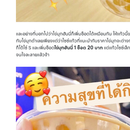
และอย่างที่บอกไปว่าไข่มุกฮันนี่ก็เพิ่มช็อตได้เหมือนกัน ให้แก้ว
กับไข่มุกดำเลยเพียงแต่ว่าไซซ์แก้วที่แนะนำกับราคาไข่มุกจะต่างกัน
ก็ได้ไซ์ S และเพิ่มช็อต
ไข่มุกฮันนี่ 1 ช็อต 20 บาท
แต่แก้วไซซ์เล็ก
จนใจละลายแล้วจ้า