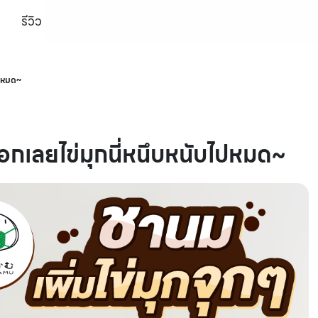
รีวิว
ไปหมด~
อกเลยไข่มุกนี่หนึบหนับไปหมด~