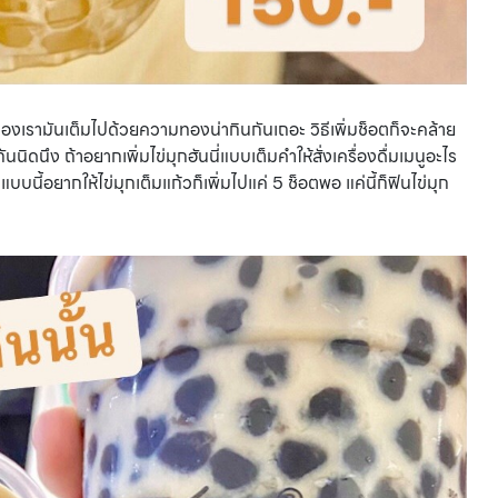
นี้ของเรามันเต็มไปด้วยความทองน่ากินกันเถอะ วิธีเพิ่มช็อตก็จะคล้าย
นิดนึง ถ้าอยากเพิ่มไข่มุกฮันนี่แบบเต็มคำให้สั่งเครื่องดื่มเมนูอะไร
แบบนี้อยากให้ไข่มุกเต็มแก้วก็เพิ่มไปแค่ 5 ช็อตพอ แค่นี้ก็ฟินไข่มุก