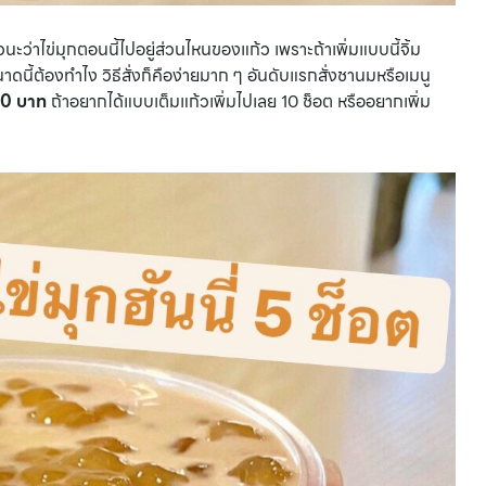
้วนะว่าไข่มุกตอนนี้ไปอยู่ส่วนไหนของแก้ว เพราะถ้าเพิ่มแบบนี้จิ้ม
ี้ต้องทำไง วิธีสั่งก็คือง่ายมาก ๆ อันดับแรกสั่งชานมหรือเมนู
 10 บาท
ถ้าอยากได้แบบเต็มแก้วเพิ่มไปเลย 10 ช็อต หรืออยากเพิ่ม