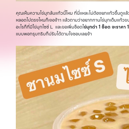
คุณเห็นความไข่มุกล้นแก้วนี้ไหม ที่นี่แหละไม่ต้องยกแก้วขึ้นดูแล
หลอดไปตรงไหนก็เจอจ้าา แล้วถามว่าอยากทานไข่มุกเต็มแก้วขนาดน
อะไรก็ที่มีไข่มุกไซซ์ L และขอเพิ่มช็อตไ
ข่มุกดำ 1 ช็อต จะราคา
แบบพอกรุบกริบก็ปรับได้ตามใจชอบเลยจ้า