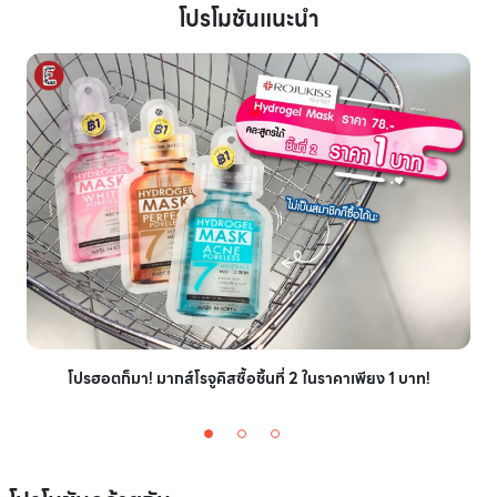
โปรโมชันแนะนำ
โปรฮอตก็มา! มากส์โรจูคิสซื้อชิ้นที่ 2 ในราคาเพียง 1 บาท!