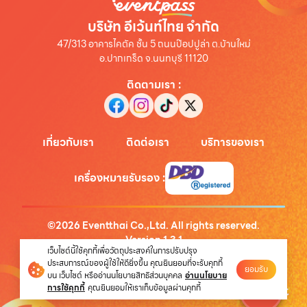
บริษัท อีเว้นท์ไทย จำกัด
47/313 อาคารไคตัค ชั้น 5 ถนนป๊อปปูล่า ต.บ้านใหม่
อ.ปากเกร็ด จ.นนทบุรี 11120
ติดตามเรา
:
เกี่ยวกับเรา
ติดต่อเรา
บริการของเรา
เครื่องหมายรับรอง
:
©
2026
Eventthai Co.,Ltd. All rights reserved.
Version
1.3.1
เว็บไซต์นี้ใช้คุกกี้เพื่อวัตถุประสงค์ในการปรับปรุง
นโยบายความเป็นส่วนตัว
ประสบการณ์ของผู้ใช้ให้ดียิ่งขึ้น คุณยินยอมที่จะรับคุกกี้
ยอมรับ
บน เว็บไซต์ หรืออ่านนโยบายสิทธิส่วนบุคคล
อ่านนโยบาย
การใช้คุกกี้
คุณยินยอมให้เราเก็บข้อมูลผ่านคุกกี้