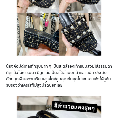
น้องคือมีดีเทลเก๋กรุบมาก ๆ เป็นสไตล์รองเท้าแบบสวมใส่ธรรมดา
ที่ดูแล้วไม่ธรรมดา มีลูกเล่นเป็นสไตล์แบบคล้ายลายปัก ประดับ
ด้วยมุกเพิ่มความเรียบหรูสไตล์ลูกคุณขั้นสุดไปเลยสา แล้วให้ดูส้น
รับรองว่าใครใส่ก็มีสูงปริ๊ดบอกเลย