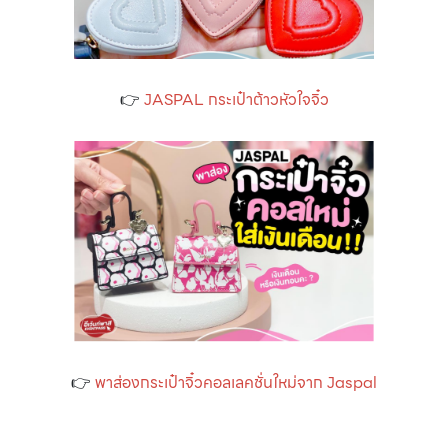
👉
JASPAL กระเป๋าต้าวหัวใจจิ๋ว
👉
พาส่องกระเป๋าจิ๋วคอลเลคชั่นใหม่จาก Jaspal