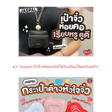
👉
Jaspal เป๋าจิ๋วห้อยคอมินิใส่เงินเดือนได้พอดีเลยจ้าา