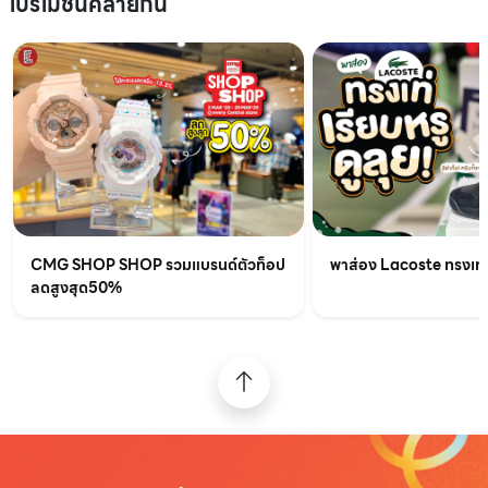
โปรโมชันคล้ายกัน
CMG SHOP SHOP รวมแบรนด์ตัวท็อป
พาส่อง Lacoste ทรงเท่เร
ลดสูงสุด50%