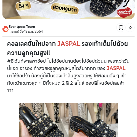
Eventpass Team
เผยแพร่เมื่อ 13 ธ.ค. 2564
คอลเลคชั่นใหม่จาก
JASPAL
รองเท้าเต็มไปด้วย
ความลูกคุณสูง!!
#อีเว้นท์พาสพาช้อป ไม่ได้ช้อปนานต้องไปช้อปด่วนน เพราะว่าวัน
นี้แอดเอารองเท้าสวยหรูลูกคุณหนูสไตล์มากกก ของ
JASPAL
มาให้ช้อปจ้า น้องคู่นี้เป็นรองเท้าส้นสูงสวยหรู ให้ฟีลขนวิ้ง ๆ เข้า
กับหน้าหนาวสุด ๆ มีทั้งหมด 2 สี 2 สไตล์ ชอบสีไหนช้อปเลยจ้า
าาา