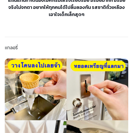
แถ่นแท่น!! กดน้องไอศกรีมเสร็จเรียบร้อย อร่อยมากก อร่อย
จริงไม่จกตา อยากให้ทุกคนได้ไปลิ้มลองกัน รสชาติถั่วเหลือง
เอาใจเด็กเล็กสุดๆ
แกลอรี่