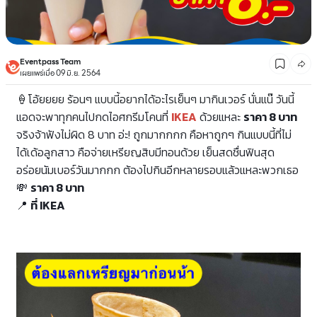
Eventpass Team
เผยแพร่เมื่อ 09 มิ.ย. 2564
🍦โอ้ยยยย ร้อนๆ แบบนี้อยากได้อะไรเย็นๆ มากินเวอร์ นั่นแน๊ วันนี้
แอดจะพาทุกคนไปกดไอศกรีมโคนที่
IKEA
ด้วยแหละ
ราคา 8 บาท
จริงจ้าฟังไม่ผิด 8 บาท อ่ะ! ถูกมากกกก คือหาถูกๆ กินแบบนี้ที่ไม่
ได้เด้อลูกสาว คือจ่ายเหรียญสิบมีทอนด้วย เย็นสดชื่นฟินสุด
อร่อยนัมเบอร์วันมากกก ต้องไปกินอีกหลายรอบแล้วแหละพวกเธอ
💸
ราคา 8 บาท
📍
ที่ IKEA