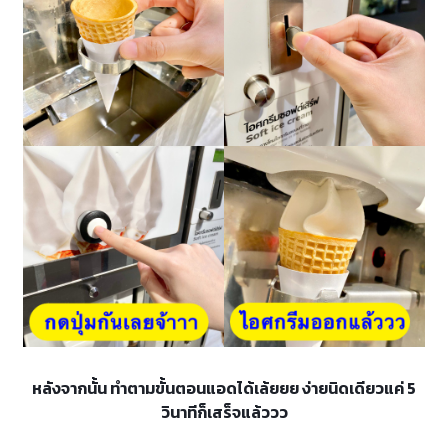
หลังจากนั้น ทำตามขั้นตอนแอดได้เล้ยยย ง่ายนิดเดียวแค่ 5
วินาทีก็เสร็จแล้ววว