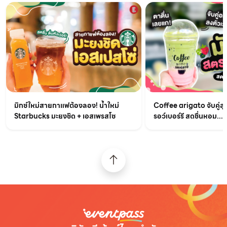
มิกซ์ใหม่สายกาแฟต้องลอง! น้ำใหม่
Coffee arigato จับคู่สุ
Starbucks มะยงชิด + เอสเพรสโซ
รอว์เบอร์รี สดชื่นหอม...