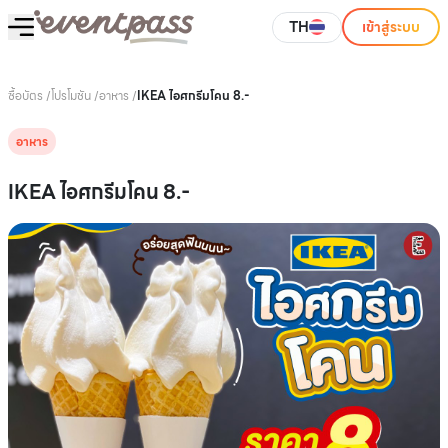
TH
เข้าสู่ระบบ
ซื้อบัตร
/
โปรโมชัน
/
อาหาร
/
IKEA ไอศกรีมโคน 8.-
อาหาร
IKEA ไอศกรีมโคน 8.-