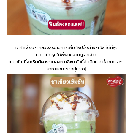
แต่ถ้าเพื่อน ๆ กลัวจะงงกับการเพิ่มท้อปปิ้งต่าง ๆ วิธีที่ดีที่สุด
คือ....เปิดรูปให้พี่พนักงานดูเลยจ้าา
เมนู
ดับเบิ้ลกรีนทีคาราเมลจาวาชิพ
แก้วนี้
ค่าเสียหายทั้งหมด 260
บาท (แอบแรงอยู่นาาา)