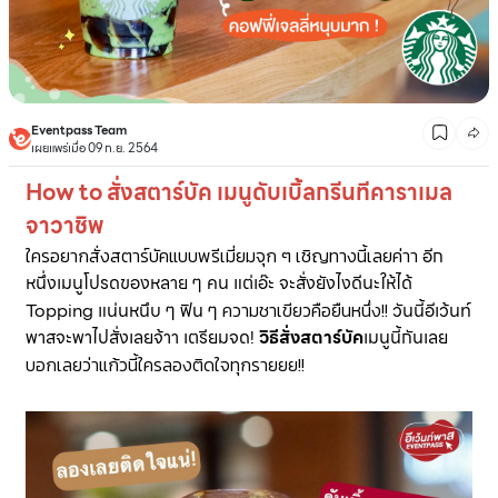
Eventpass Team
เผยแพร่เมื่อ 09 ก.ย. 2564
How to สั่งสตาร์บัค เมนูดับเบิ้ลกรีนทีคาราเมล
จาวาชิพ
ใครอยากสั่งสตาร์บัคแบบพรีเมี่ยมจุก ๆ เชิญทางนี้เลยค่าา
อีก
หนึ่งเมนูโปรดของหลาย ๆ คน แต่เอ๊ะ จะสั่งยังไงดีนะให้ได้
Topping แน่นหนึบ ๆ ฟิน ๆ
ความชาเขียวคือยืนหนึ่ง!!
วันนี้อีเว้นท์
พาสจะพาไปสั่งเลยจ้าา เตรียมจด!
วิธีสั่งสตาร์บัค
เมนูนี้กันเลย
บอกเลยว่าแก้วนี้ใครลองติดใจทุกรายยย!!