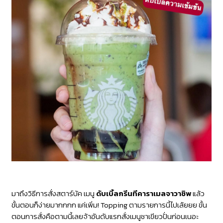
มาถึงวิธีการสั่งสตาร์บัค เมนู
ดับเบิ้ลกรีนทีคาราเมลจาวาชิพ
แล้ว
ขั้นตอนก็ง่ายมากกกก แค่เพิ่ม! Topping ตามรายการนี้ไปเล้ยยย ขั้น
ตอนการสั่งคือตามนี้เลยจ้าอันดับแรกสั่ง
เมนูชาเขียวปั่น
ก่อนเนอะ