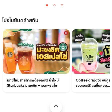
โปรโมชันคล้ายกัน
มิกซ์ใหม่สายกาแฟต้องลอง! น้ำใหม่
Coffee arigato จับคู่สุ
Starbucks มะยงชิด + เอสเพรสโซ
รอว์เบอร์รี สดชื่นหอม...