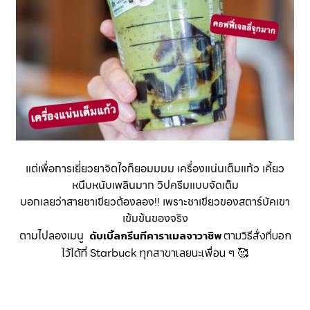
แต่เพื่อการเยี่ยวยาจิตใจก็ยอมมมม เครื่องแน่นเต็มแก้ว เคี้ยว
หนึบหนับเพลินมาก วิปครีมแบบจัดเต็ม
บอกเลยว่าสายชาเขียวต้องลอง!! เพราะชาเขียวของสตาร์บัคเขา
เข้มข้นของจริง
ตามไปลองเมนู
ตามวิธีสั่งที่บอก
ดับเบิ้ลกรีนทีคาราเมลจาวาชิพ
ไว้ได้ที่
Starbuck
ทุกสาขาเลยนะเพื่อน ๆ 🥰