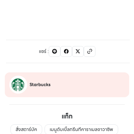
แชร์
:
Starbucks
แท็ก
สั่งสตาร์บัค
เมนูดับเบิ้ลกรีนทีคาราเมลจาวาชิพ