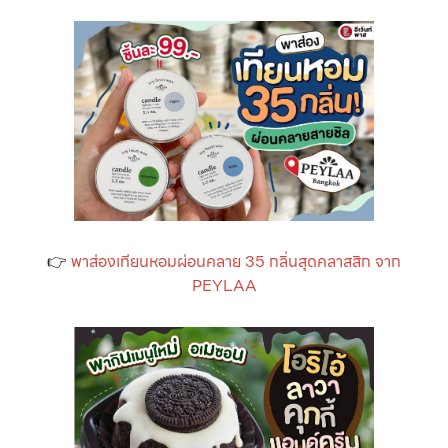
👉
พาส่องเทียนหอมผ่อนคลาย 35 กลิ่นสุดคลาสสิก จาก
PEYLAA