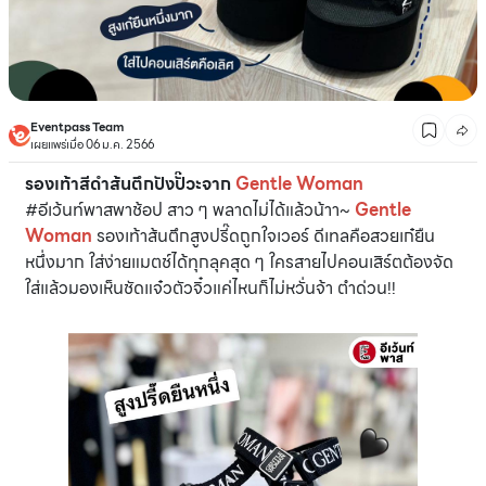
Eventpass Team
เผยแพร่เมื่อ 06 ม.ค. 2566
รองเท้าสีดำส้นตึกปังปั๊วะจาก
Gentle Woman
#อีเว้นท์พาสพาช้อป สาว ๆ พลาดไม่ได้แล้วน้าา~
Gentle
Woman
รองเท้าส้นตึกสูงปรี๊ดถูกใจเวอร์ ดีเทลคือสวยเก๋ยืน
หนึ่งมาก ใส่ง่ายแมตช์ได้ทุกลุคสุด ๆ ใครสายไปคอนเสิร์ตต้องจัด
ใส่แล้วมองเห็นชัดแจ๋วตัวจิ๋วแค่ไหนก็ไม่หวั่นจ้า ตำด่วน!!