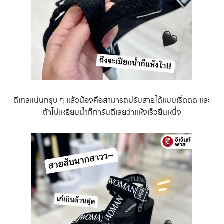
ดีเทลแน่นกรุบ ๆ แล้วน้องคือสามารถปรับสายได้แบบเริ่ดดด และ
ถ้าไปเหยียบน้ำก็การันตีเลยว่าแห้งเร็วยืนหนึ่ง