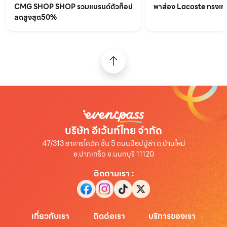
CMG SHOP SHOP รวมแบรนด์ตัวท็อป
พาส่อง Lacoste ทรงเท่เร
ลดสูงสุด50%
บริษัท อีเว้นท์ไทย จำกัด
47/313 อาคารไคตัค ชั้น 5 ถนนป๊อปปูล่า ต.บ้านใหม่
อ.ปากเกร็ด จ.นนทบุรี 11120
ติดตามเรา
:
เกี่ยวกับเรา
ติดต่อเรา
บริการของเรา