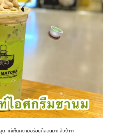
นสุด แค่เห็นความอร่อยก็ลอยมาแล้วจ้าาา