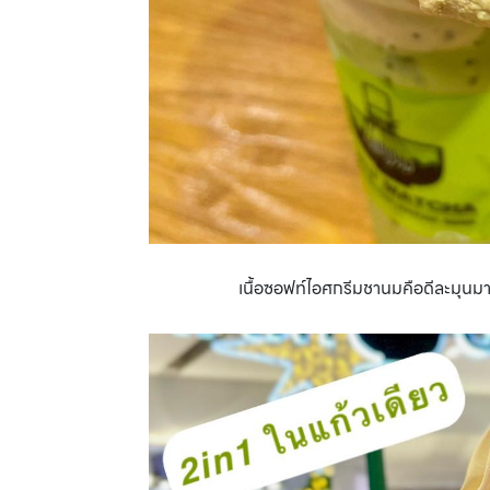
เนื้อซอฟท์ไอศกรีมชานมคือดีละมุนมา