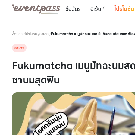
ซื้อบัตร
อีเว้นท์
โปรโมชัน
ซื้อบัตร
/
โปรโมชัน
/
อาหาร
/
Fukumatcha เมนูมัทฉะนมสดเข้มข้นออนท็อปซอฟท์ไอ
อาหาร
Fukumatcha เมนูมัทฉะนมสดเ
ชานมสุดฟิน