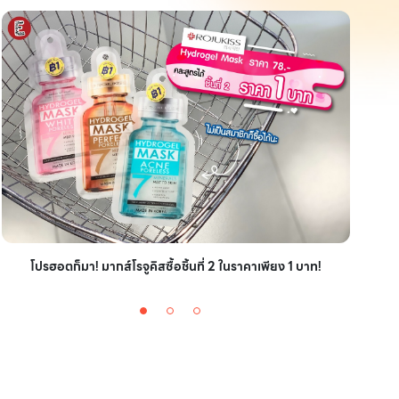
ไอเ
โปรฮอตก็มา! มากส์โรจูคิสซื้อชิ้นที่ 2 ในราคาเพียง 1 บาท!