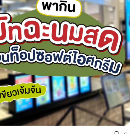
CMG SHOP SHOP รวมแบรนด์ตัวท็อป ลดสูงสุด50%