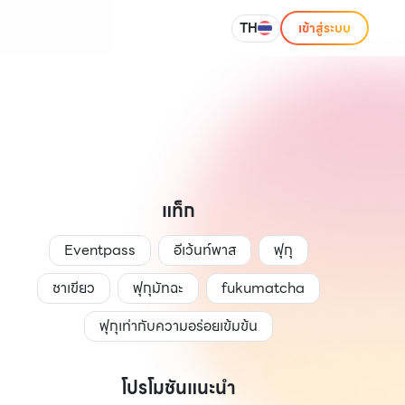
TH
เข้าสู่ระบบ
แท็ก
Eventpass
อีเว้นท์พาส
ฟุกุ
ชาเขียว
ฟุกุมัทฉะ
fukumatcha
ฟุกุเท่ากับความอร่อยเข้มข้น
โปรโมชันแนะนำ