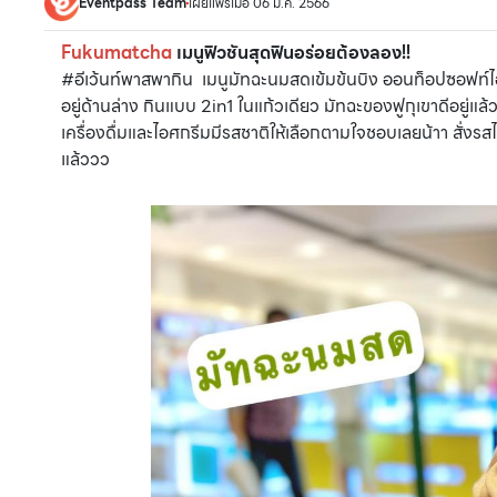
Eventpass Team
เผยแพร่เมื่อ 06 ม.ค. 2566
Fukumatcha
เมนูฟิวชันสุดฟินอร่อยต้องลอง!!
#อีเว้นท์พาสพากิน เมนูมัทฉะนมสดเข้มข้นบิง ออนท็อปซอฟท์ไอ
อยู่ด้านล่าง กินแบบ 2in1 ในแก้วเดียว มัทฉะของฟูกุเขาดีอยู่แล
เครื่องดื่มและไอศกรีมมีรสชาติให้เลือกตามใจชอบเลยน้าา สั่งร
แล้ววว