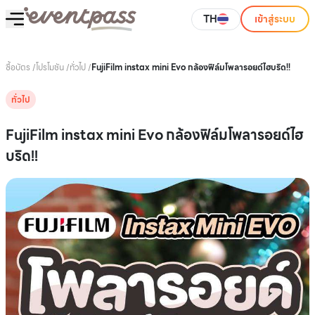
TH
เข้าสู่ระบบ
ซื้อบัตร
/
โปรโมชัน
/
ทั่วไป
/
FujiFilm instax mini Evo กล้องฟิล์มโพลารอยด์ไฮบริด!!
ทั่วไป
FujiFilm instax mini Evo กล้องฟิล์มโพลารอยด์ไฮ
บริด!!