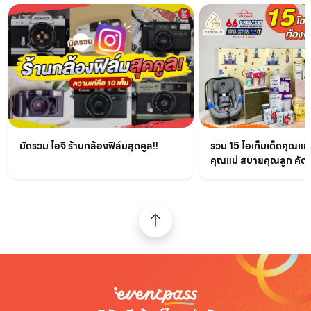
มัดรวม ไอจี ร้านกล้องฟิล์มสุดคูล!!
รวม 15 ไอเท็มเด็ดคุณแม
คุณแม่ สบายคุณลูก คัด