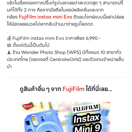
แล้วในเรื่องของการปริ้นท์รูปบอกเลยว่าสะดวกสุด ๆ สามารถปริ้
นท์ได้ทั้ง 2 ทาง คือจากมือถือในแอปพลิเคชั่นและจาก
กล้อง
FujiFilm instax mini Evo
ดีตอบโจทย์แบบนี้อย่าปล่อย
ให้น้องลอยนวลไปเอากลับบ้านมาถ่ายรูปโลดดด
.
💰 FujiFilm instax mini Evo ราคาเพียง 6,990.-
📅 ตั้งเเต่วันนี้เป็นต้นไป
🗼 ร้าน Wonder Photo Shop (WPS) มีทั้งหมด 10 สาขาทั่ว
ประเทศไทย (แอดเจอที่ CentralwOrld) และตัวแทนจำหน่ายชั้น
นำ
ดูสินค้าอื่น ๆ จาก
FujiFilm
ได้ที่นี่เลย...