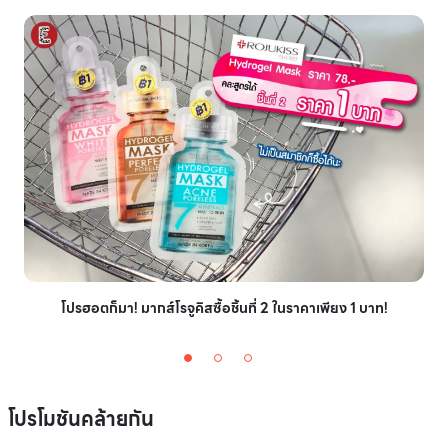
โปรฮอตก็มา! มากส์โรจูคิสซื้อชิ้นที่ 2 ในราคาเพียง 1 บาท!
โปรโมชันคล้ายกัน