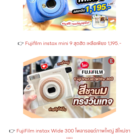
👉
Fujifilm instax mini 9 สุดฮิต เหลือเพียง 1,195.-
👉
FujiFilm instax Wide 300 โพลารอยด์ภาพใหญ่ สีใหม่ชา
นม