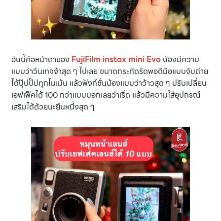
อันนี้คือหน้าตาของ
FujiFilm instax mini Evo
น้องมีความ
แบบว่าวินเทจจ้าสุด ๆ ไปเลย ขนาดกระทัดรัดพอดีมือแบบจับถ่าย
ได้ปุ๊ปปั๊ปทุกโมเม้น แล้วฟังก์ชั่นน้องแบบว่าว้าวสุด ๆ ปรับเปลี่ยน
เอฟเฟ็คได้ 100 กว่าแบบบอกเลยว่าเริ่ด แล้วมีความใส่อุปกรณ์
เสริมได้ด้วยนะยืนหนึ่งสุด ๆ