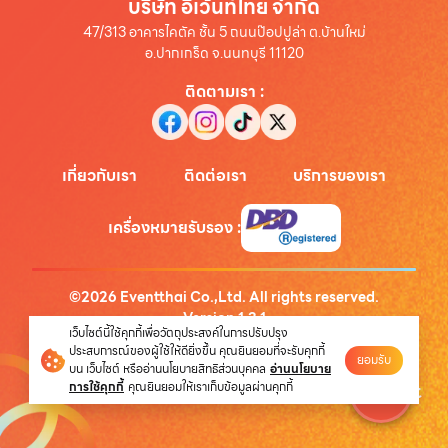
บริษัท อีเว้นท์ไทย จำกัด
47/313 อาคารไคตัค ชั้น 5 ถนนป๊อปปูล่า ต.บ้านใหม่
อ.ปากเกร็ด จ.นนทบุรี 11120
ติดตามเรา
:
เกี่ยวกับเรา
ติดต่อเรา
บริการของเรา
เครื่องหมายรับรอง
:
©
2026
Eventthai Co.,Ltd. All rights reserved.
Version
1.3.1
เว็บไซต์นี้ใช้คุกกี้เพื่อวัตถุประสงค์ในการปรับปรุง
นโยบายความเป็นส่วนตัว
ประสบการณ์ของผู้ใช้ให้ดียิ่งขึ้น คุณยินยอมที่จะรับคุกกี้
ยอมรับ
บน เว็บไซต์ หรืออ่านนโยบายสิทธิส่วนบุคคล
อ่านนโยบาย
การใช้คุกกี้
คุณยินยอมให้เราเก็บข้อมูลผ่านคุกกี้