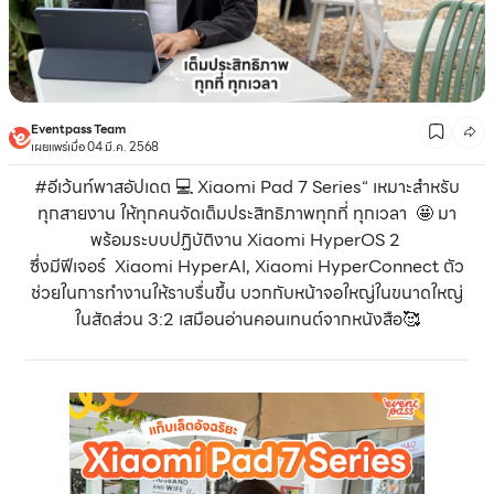
Eventpass Team
เผยแพร่เมื่อ 04 มี.ค. 2568
#อีเว้นท์พาสอัปเดต 💻 Xiaomi Pad 7 Series“ เหมาะสำหรับ
ทุกสายงาน ให้ทุกคนจัดเต็มประสิทธิภาพทุกที่ ทุกเวลา 🤩 มา
พร้อมระบบปฏิบัติงาน Xiaomi HyperOS 2
ซึ่งมีฟีเจอร์ Xiaomi HyperAI, Xiaomi HyperConnect ตัว
ช่วยในการทำงานให้ราบรื่นขึ้น บวกกับหน้าจอใหญ่ในขนาดใหญ่
ในสัดส่วน 3:2 เสมือนอ่านคอนเทนต์จากหนังสือ🥰