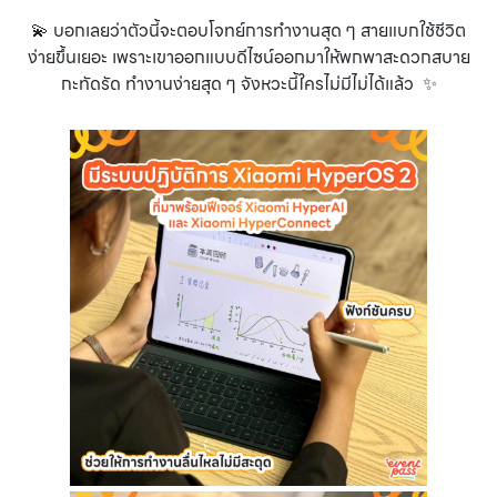
💫 บอกเลยว่าตัวนี้จะตอบโจทย์การทำงานสุด ๆ สายแบกใช้ชีวิต
ง่ายขึ้นเยอะ เพราะเขาออกแบบดีไซน์ออกมาให้พกพาสะดวกสบาย
กะทัดรัด ทำงานง่ายสุด ๆ จังหวะนี้ใครไม่มีไม่ได้แล้ว ✨