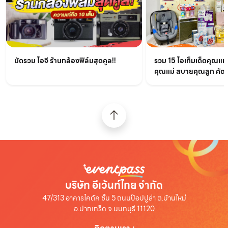
มัดรวม ไอจี ร้านกล้องฟิล์มสุดคูล!!
รวม 15 ไอเท็มเด็ดคุณแม
คุณแม่ สบายคุณลูก คัด
บริษัท อีเว้นท์ไทย จำกัด
47/313 อาคารไคตัค ชั้น 5 ถนนป๊อปปูล่า ต.บ้านใหม่
อ.ปากเกร็ด จ.นนทบุรี 11120