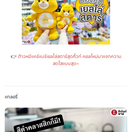
👉
ต้าวหมีแคร์แบร์เยลโล่สตาร์สุดคิ้วท์ คอลใหม่มาแจกความ
สดใสแบบสุด~
แกลอรี่