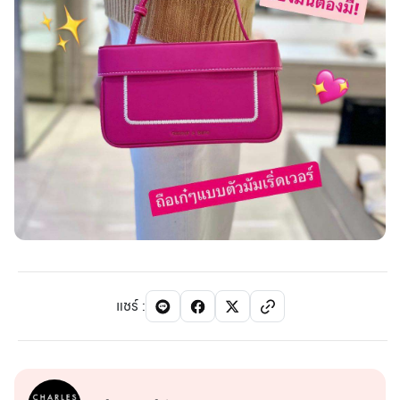
แชร์
: