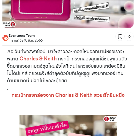
Eventpass Team
เผยแพร่เมื่อ 10 มี.ค. 2566
#อีเว้นท์พาสพาช้อป มาจ๊ะสาววว~คอลใหม่ออกมามีหรอเราจะ
พลาด
Charles & Keith
กระเป๋าทรงกล่องสุดเก๋สีชมพูแบบตัว
จี๊ดมากเวอร์ แมตช์ชุดไหนยังไงก็เด่น! สาวแซ่บแบบเราต้องมีซีน
ไม่ได้มีแค่สีเดียวนะจ๊ะสีดำลุคตัวมัมก็มีดูหรูดูแพงมากเวอร์ เกิน
ต้านขนาดนี้ไม่จัดไม่ไหวละมุ้ยยย
.
กระเป๋าทรงกล่องจาก Charles & Keith สวยเริ่ดยืนหนึ่ง
.