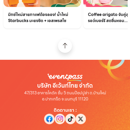
มิกซ์ใหม่สายกาแฟต้องลอง! น้ำใหม่
Coffee arigato จับคู่สุ
Starbucks มะยงชิด + เอสเพรสโซ
รอว์เบอร์รี สดชื่นหอม...
บริษัท อีเว้นท์ไทย จำกัด
47/313 อาคารไคตัค ชั้น 5 ถนนป๊อปปูล่า ต.บ้านใหม่
อ.ปากเกร็ด จ.นนทบุรี 11120
ติดตามเรา
: