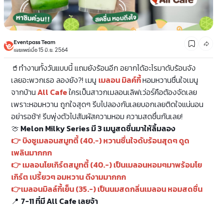
Eventpass Team
เผยแพร่เมื่อ 15 มิ.ย. 2564
🥤ทำงานทั้งวันแบบนี้ แถมยังร้อนอีก อยากได้อะไรมาดับร้อนจัง
เลยอะพวกเธอ
ลองยัง?! เมนู
เมลอน
มิลค์กี้
หอมหวานชื่นใจเมนู
จากบ้าน
All Cafe
ใครเป็นสาวกเมลอนเลิฟเว่อร์คือต้องจัดเลย
เพราะหอมหวาน ถูกใจสุดๆ รีบไปลองกันเลยบอกเลยติดใจแน่นอน
อย่ารอช้า! รีบพุ่งตัวไปสัมผัสความหอม ความสดชื่นกันเลย!
🍈
Melon Milky Series มี 3 เมนูสดชื่นมาให้ลิ้มลอง
👉 บิงซูเมลอนสมูทตี้ (40.-) หวานชื่นใจดับร้อนสุดๆ ดูด
เพลินมากกก
👉 เมลอนโยเกิร์ตสมูทตี้ (40.-) เป็นเมลอนหอมๆมาพร้อมโย
เกิร์ต เปรี้ยวๆ อมหวาน ดีงามมากกก
👉เมลอนมิลล์กี้เย็น (35.-) เป็นนมสดกลิ่นเมลอน หอมสดชื่น
📍
7-11 ที่มี All Cafe เลยจ้า