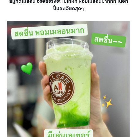
สมูทตี้เมล่อน อร่อยจริงจ่ะ ไม่โกหก หอมเมล่อนมากกก เนื้อก็
ปั่นละเอียดสุดๆ