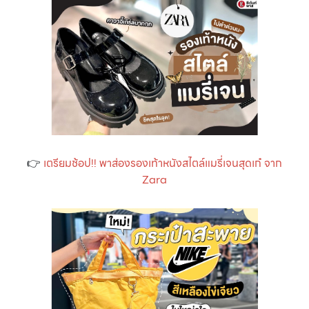
👉
เตรียมช้อป!! พาส่องรองเท้าหนังสไตล์แมรี่เจนสุดเก๋ จาก
Zara