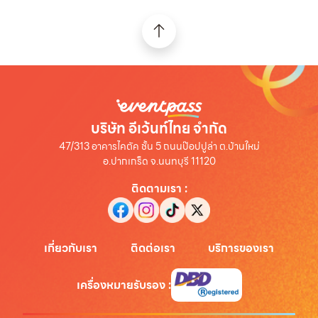
บริษัท อีเว้นท์ไทย จำกัด
47/313 อาคารไคตัค ชั้น 5 ถนนป๊อปปูล่า ต.บ้านใหม่
อ.ปากเกร็ด จ.นนทบุรี 11120
ติดตามเรา
:
เกี่ยวกับเรา
ติดต่อเรา
บริการของเรา
เครื่องหมายรับรอง
: