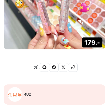
แชร์
:
4U2