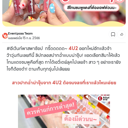
Eventpass Team
เผยแพร่เมื่อ 15 ก.ย. 2566
#อีเว้นท์พาสพาช้อป กรี๊ดดดดด~
4U2
ออกใหม่อีกแล้วจ้า
ว้าวุ่นกันเลยทีนี้ ลิปกลอสปากฉ่ำแบบน่าจุ๊บ! แอดเลือกสีมาให้แล้ว
โทนแดงชมพูคือที่สุด ทาได้เอวี่เดย์ลุคไปเลยจ้า สาว ๆ อย่างเรายัง
ไงก็ต้องตำ! ตามเก็บทุกรุ่นไปเล้ยยย
สาวปากฉ่ำน่าจุ๊บจาก 4U2 ต้องมงลงที่เราแล้วไหมเอ่ยย