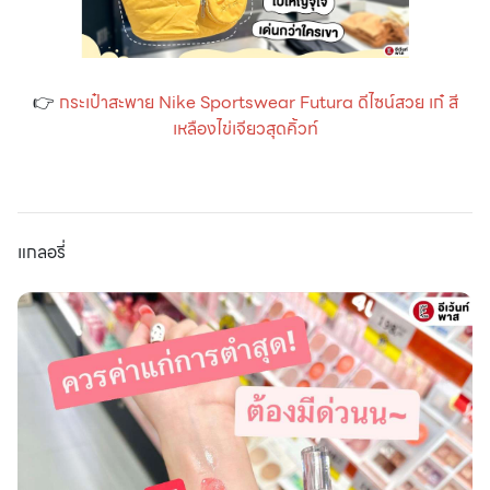
👉
กระเป๋าสะพาย Nike Sportswear Futura ดีไซน์สวย เก๋ สี
เหลืองไข่เจียวสุดคิ้วท์
แกลอรี่