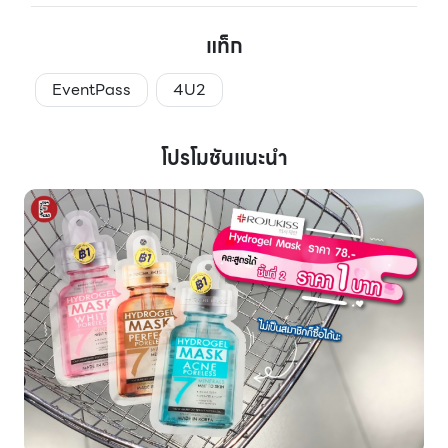
แท็ก
EventPass
4U2
โปรโมชันแนะนำ