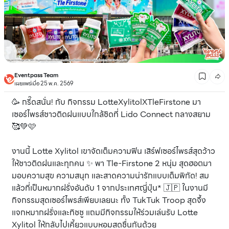
Eventpass Team
เผยแพร่เมื่อ 25 พ.ค. 2569
🥳 กรี๊ดสนั่น! กับ กิจกรรม LotteXylitolXTleFirstone มา
เซอร์ไพรส์ชาวติดฝนแบบใกล้ชิดที่ Lido Connect กลางสยาม
🥰💚🩷
งานนี้ Lotte Xylitol เขาจัดเต็มความฟิน เสิร์ฟเซอร์ไพรส์สุดว้าว
ให้ชาวติดฝนและทุกคน ✨ พา Tle-Firstone 2 หนุ่ม สุดฮอตมา
มอบความสุข ความสนุก และสาดความน่ารักแบบเต็มพิกัด! สม
แล้วที่เป็นหมากฝรั่งอันดับ 1 จากประเทศญี่ปุ่น* 🇯🇵 ในงานมี
กิจกรรมสุดเซอร์ไพรส์เพียบเลยนะ ทั้ง TukTuk Troop สุดจึ้ง
แจกหมากฝรั่งและทิชชู แถมมีกิจกรรมให้ร่วมเล่นรับ Lotte
Xylitol ให้กลับไปเคี้ยวแบบหอมสดชื่นกันด้วย