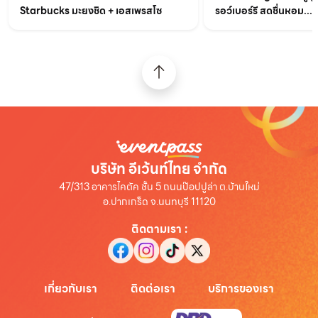
Starbucks มะยงชิด + เอสเพรสโซ
รอว์เบอร์รี สดชื่นหอม...
บริษัท อีเว้นท์ไทย จำกัด
47/313 อาคารไคตัค ชั้น 5 ถนนป๊อปปูล่า ต.บ้านใหม่
อ.ปากเกร็ด จ.นนทบุรี 11120
ติดตามเรา
:
เกี่ยวกับเรา
ติดต่อเรา
บริการของเรา