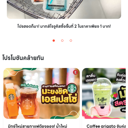
โปรฮอตก็มา! มากส์โรจูคิสซื้อชิ้นที่ 2 ในราคาเพียง 1 บาท!
โปรโมชันคล้ายกัน
มิกซ์ใหม่สายกาแฟต้องลอง! น้ำใหม่
Coffee arigato จับคู่สุ