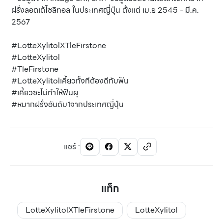
ฝรั่งลอตเต้ไซลิทอล ในประเทศญี่ปุ่น ตั้งแต่ เม.ย 2545 - มี.ค.
2567
#LotteXylitolXTleFirstone
#LotteXylitol
#TleFirstone
#LotteXylitolเคี้ยวทั้งทีต้องดีกับฟัน
#เคี้ยวซะไม่ทำให้ฟันผุ
#หมากฝรั่งอันดับ1จากประเทศญี่ปุ่น
แชร์
:
แท็ก
LotteXylitolXTleFirstone
LotteXylitol