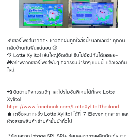
🎉เซอร์ไพรส์มากกก~ ชาวติดฝนถูกใจสิ่งนี้! บอกเลยว่า ทุกคน
กลับบ้านกันฟินแน่นอน 😉
💚 Lotte Xylitol เล่นใหญ่จัดเต็ม! รีบไปช้อปกันได้เลยยย~
🎁อย่าพลาดเซอร์ไพรส์ฟินๆ กิจกรรมน่ารักๆ แบบนี้ แล้วเจอกัน
ใหม่!
📲 ติดตามกิจกรรมดีๆ และโปรโมชันพิเศษได้ที่เพจ Lotte
Xylitol
https://www.facebook.com/LotteXylitolThailand
🛍️ หาซื้อหมากฝรั่ง Lotte Xylitol ได้ที่ 7-Eleven ทุกสาขา และ
ห้างสรรพสินค้า ร้านค้าชั้นนำทั่วไป
*ข้อมูลจาก Intage SRI, SRI+ ข้อมูลยอดขายผลิตภัณฑ์หมาก