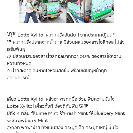
🇯🇵 Lotte Xylitol หมากฝรั่งอันดับ 1 จากประเทศญี่ปุ่น*
💚 หมากฝรั่งปราศจากน้ำตาล มีส่วนผสมของสารไซลิทอล ไม่ส่ง
เสริมฟันผุ
🌿 มีส่วนผสมของสารไซลิทอลมากกว่า 50% ของสารให้ความ
หวานทั้งหมด
⭐ ปากสะอาด ลมหายใจหอมสดชื่น พร้อมเผชิญหน้าทุก
สถานการณ์
เคี้ยว Lotte Xylitol หลังอาหารทุกมื้อ ช่วยเพิ่มความมั่นใจ
Lotte Xylitol เคี้ยวทั้งที ต้องดีกับฟัน 🦷💚
มีถึง 4 กลิ่น 💚Lime Mint 💙Fresh Mint 💜Bluebery Mint
🩷Strawberry Mint
สะดวก พกพาง่าย ทั้งแบบซอง กระปุกเล็ก กระปุกใหญ่ มั่นใจ