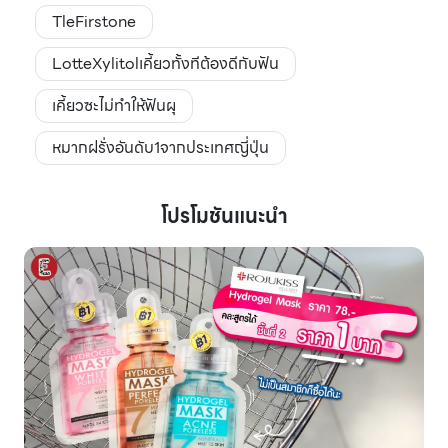
TleFirstone
LotteXylitolเคี้ยวทั้งทีต้องดีกับฟัน
เคี้ยวซะไม่ทำให้ฟันผุ
หมากฝรั่งอันดับ1จากประเทศญี่ปุ่น
โปรโมชันแนะนำ