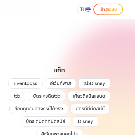
TH
เข้าสู่ระบบ
แท็ก
Eventpass
อีเว้นท์พาส
ttbDisney
ttb
บัตรเครดิตttb
เที่ยวดิสนีย์แลนด์
ชีวิตทุกวันอัศจรรย์ได้จริง
บัตรทีทีบีดิสนีย์
บัตรเดบิตทีทีบีดิสนีย์
Disney
อีเว้นท์พาสบอกโปร