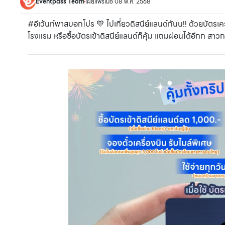
Eventpass Team
เผยแพร่เมื่อ 08 พ.ค. 2568
#อีเว้นท์พาสบอกโปร 💙 ไปเที่ยวดิสนีย์แลนด์กันน!! ด้วยบัตรเคร
โรงแรม หรือซื้อบัตรเข้าดิสนีย์แลนด์ก็คุ้ม แถมผ่อนได้อีกก สา