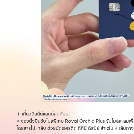
✈️ เที่ยวดิสนีย์แลนด์สุดคุ้มม!
⭐️ จองตั๋วบินรับไมล์พิเศษ Royal Orchid Plus รับไมล์สะสมเพิ่ม
โดยสารไป-กลับ ด้วยบัตรเครดิต ทีทีบี ดิสนีย์ สำหรับ 4 เส้นทาง