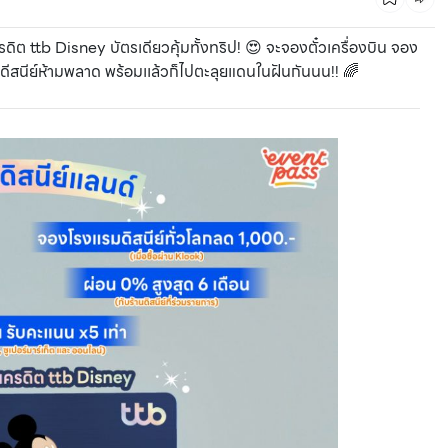
ดิต ttb Disney บัตรเดียวคุ้มทั้งทริป! 😍 จะจองตั๋วเครื่องบิน จอง
วกดีสนีย์ห้ามพลาด พร้อมเเล้วก็ไปตะลุยแดนในฝันกันนน!! 🌈