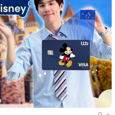
CMG SHOP SHOP รวมแบรนด์ตัวท็อป ลดสูงสุด50%