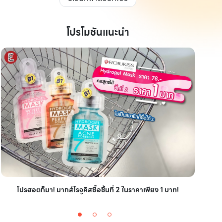
โปรโมชันแนะนำ
ไอเ
โปรฮอตก็มา! มากส์โรจูคิสซื้อชิ้นที่ 2 ในราคาเพียง 1 บาท!