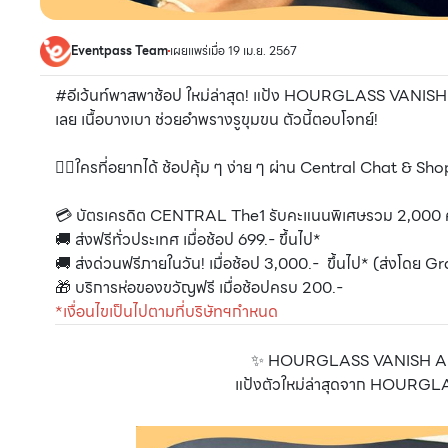
Eventpass Team
เผยแพร่เมื่อ 19 เม.ย. 2567
#อีเว้นท์พาสพาช้อป ใหม่ล่าสุด! แป้ง HOURGLASS VANI
เลย เนื้อบางเบา ช่วยอำพรางรูขุมขน ตัวนี้ตอบโจทย์!
👉🏼ใครที่อยากได้ ช้อปคุ้ม ๆ ง่าย ๆ ผ่าน Central Chat & Shop
💳 บัตรเครดิต CENTRAL The1 รับคะแนนพิเศษรวม 2,000
🚚 ส่งฟรีทั่วประเทศ เมื่อช้อป 699.- ขึ้นไป*
🚚 ส่งด่วนฟรีภายในวัน! เมื่อช้อป 3,000.- ขึ้นไป* (ส่งโดย Gra
🎁 บริการห่อของขวัญฟรี เมื่อช้อปครบ 200.-
*เงื่อนไขเป็นไปตามที่บริษัทฯกำหนด
✨ HOURGLASS VANISH 
แป้งตัวใหม่ล่าสุดจาก HOURGLASS