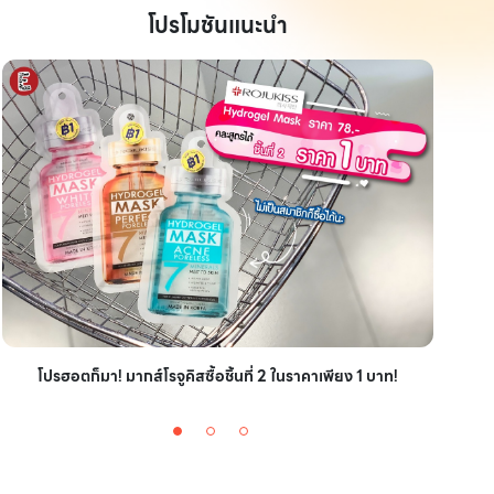
โปรโมชันแนะนำ
ไอเ
โปรฮอตก็มา! มากส์โรจูคิสซื้อชิ้นที่ 2 ในราคาเพียง 1 บาท!