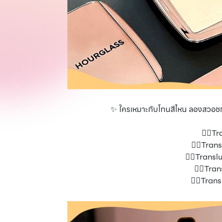
✨ ใครเหมาะกับโทนสีไหน ลองสวอชกัน
👉🏼T
👉🏼Tran
👉🏼Trans
👉🏼Tra
👉🏼Tran