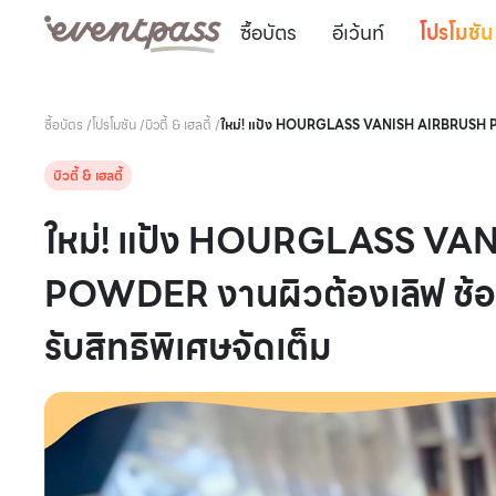
ซื้อบัตร
อีเว้นท์
โปรโมชัน
ซื้อบัตร
/
โปรโมชัน
/
บิวตี้ & เฮลตี้
/
ใหม่! แป้ง HOURGLASS VANISH AIRBRUSH PRE
บิวตี้ & เฮลตี้
ใหม่! แป้ง HOURGLASS V
POWDER งานผิวต้องเลิฟ ช้
รับสิทธิพิเศษจัดเต็ม