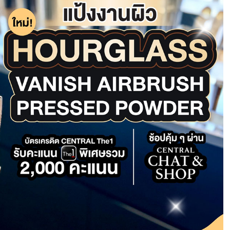
CMG SHOP SHOP รวมแบรนด์ตัวท็อป ลดสูงสุด50%