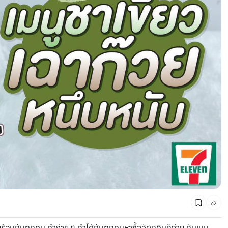
CMG SHOP SHOP รวมแบรนด์ตัวท็อป ลดสูงสุด50%
อนกันทุกคน ทำง่าย ๆ ทำได้กันทุกคนหาซื้อวัตถุดิบก็ง่าย กับเมนู