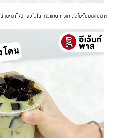
นี้แนะนำให้ตักลงไปในแก้วแทนการเทเด้อไม่งั้นมันล้นน้าา