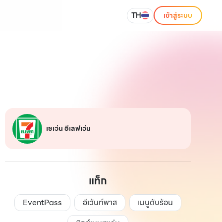
TH
เข้าสู่ระบบ
เซเว่น อีเลฟเว่น
แท็ก
EventPass
อีเว้นท์พาส
เมนูดับร้อน