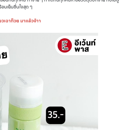
อนเย็นชื่นใจสุด ๆ
ียวเฉาก๊วย มาแล้วจ้าา