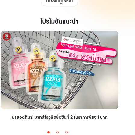
มิกซ์เมนูเซเว่น
โปรโมชันแนะนำ
ไอเ
โปรฮอตก็มา! มากส์โรจูคิสซื้อชิ้นที่ 2 ในราคาเพียง 1 บาท!