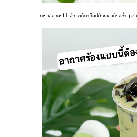
เทชาเขียวลงไปแล้วเราก็มาท็อปด้วยเฉาก๊วยช่ำ ๆ อัน