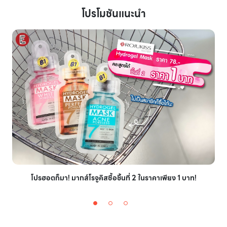
โปรโมชันแนะนำ
โปรฮอตก็มา! มากส์โรจูคิสซื้อชิ้นที่ 2 ในราคาเพียง 1 บาท!