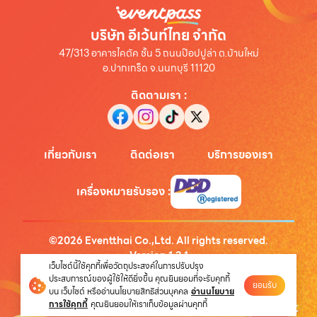
บริษัท อีเว้นท์ไทย จำกัด
47/313 อาคารไคตัค ชั้น 5 ถนนป๊อปปูล่า ต.บ้านใหม่
อ.ปากเกร็ด จ.นนทบุรี 11120
ติดตามเรา
:
เกี่ยวกับเรา
ติดต่อเรา
บริการของเรา
เครื่องหมายรับรอง
:
©
2026
Eventthai Co.,Ltd. All rights reserved.
Version
1.3.1
เว็บไซต์นี้ใช้คุกกี้เพื่อวัตถุประสงค์ในการปรับปรุง
นโยบายความเป็นส่วนตัว
ประสบการณ์ของผู้ใช้ให้ดียิ่งขึ้น คุณยินยอมที่จะรับคุกกี้
ยอมรับ
บน เว็บไซต์ หรืออ่านนโยบายสิทธิส่วนบุคคล
อ่านนโยบาย
การใช้คุกกี้
คุณยินยอมให้เราเก็บข้อมูลผ่านคุกกี้