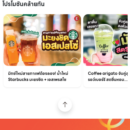
โปรโมชันคล้ายกัน
มิกซ์ใหม่สายกาแฟต้องลอง! น้ำใหม่
Coffee arigato จับคู่สุ
Starbucks มะยงชิด + เอสเพรสโซ
รอว์เบอร์รี สดชื่นหอม...