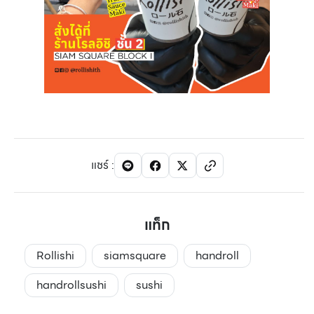
แชร์
:
แท็ก
Rollishi
siamsquare
handroll
handrollsushi
sushi