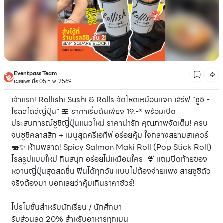
Eventpass Team
เผยแพร่เมื่อ 05 ก.พ. 2569
เจ้าแรก! Rollishi Sushi & Rolls จัดโหดเหมือนแจก เสิร์ฟ “ซูชิ -
โรลสไตล์ญี่ปุ่น” 🍱 ราคาเริ่มต้นเพียง 19.-* พร้อมเปิด
ประสบการณ์ซูชิญี่ปุ่นแนวใหม่ ราคาน่ารัก คุณภาพจัดเต็ม! ครบ
จบซูชิคลาสสิก + เมนูสุดครีเอทีฟ อร่อยคุ้ม ใจกลางสยามสแควร์
🍣✨ ห้ามพลาด! Spicy Salmon Maki Roll (Pop Stick Roll)
โรลรูปแบบใหม่ กินสนุก อร่อยไม่เหมือนใคร 🍨 แถมปิดท้ายของ
หวานญี่ปุ่นสุดสดชื่น ฟินได้ทุกวัน แบบไม่ต้องจ่ายแพง สายซูชิตัว
จริงต้องมา บอกเลยว่าคุ้มเกินราคาชัวร์!
โปรโมชั่นสำหรับนักเรียน / นักศึกษา
รับส่วนลด 20% สำหรับอาหารทุกเมนู