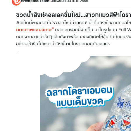
Eventpass Team
เผยแพร่เมื่อ 04 เม.ย. 2565
ขวดน้ำสิงห์คอลเลคชั่นใหม่...สาวกแมวสีฟ้าโด
#อีเว้นท์พาสบอกโปร ออกใหม่น่าสะสม! นํ้าดื่มสิงห์ ฉลากคอล
มิตรภาพแสนวิเศษ”
บอกเลยรอบนี้จัดเต็ม มาในรูปแบบ Full 
นอกจากลายน่ารักๆแล้วยังมาพร้อมของวิเศษให้ลุ้นกันด้วยนะซิส
อย่ารอช้ารีบไปเหมานํ้าสิงห์ลายโดราเอมอนกันเลยย~
.