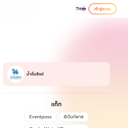
TH
เข้าสู่ระบบ
น้ำดื่มสิงห์
แท็ก
Eventpass
อีเว้นท์พาส