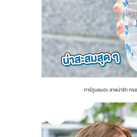
การ์ตูนอมตะ ลายน่ารัก คร