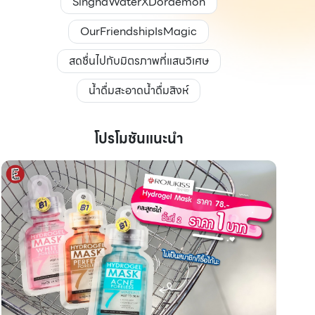
SinghaWaterXDoraemon
OurFriendshipIsMagic
สดชื่นไปกับมิตรภาพที่แสนวิเศษ
น้ำดื่มสะอาดน้ำดื่มสิงห์
โปรโมชันแนะนำ