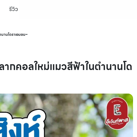
รีวิว
ในตำนานโดราเอมอน~
ห์ ฉลากคอลใหม่แมวสีฟ้าในตำนานโด