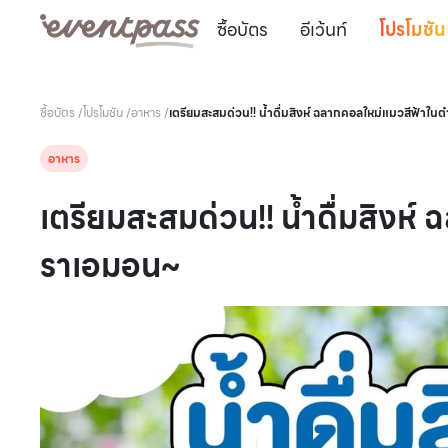
ซื้อบัตร
อีเว้นท์
โปรโมชัน
ซื้อบัตร
/
โปรโมชัน
/
อาหาร
/
เตรียมสะสมด่วน!! นํ้าดื่มสิงห์ ฉลากคอลใหม่แมวสีฟ้า
อาหาร
เตรียมสะสมด่วน!! นํ้าดื่มสิง
ราเอมอน~