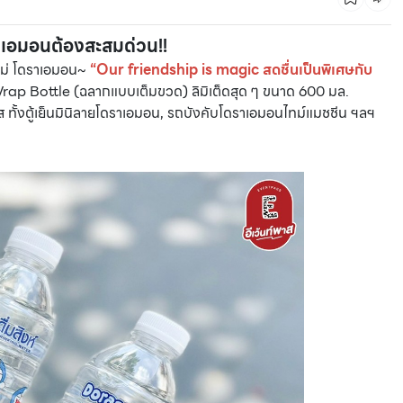
ราเอมอนต้องสะสมด่วน!!
CMG SHOP SHOP รวมแบรนด์ตัวท็อป ลดสูงสุด50%
ใหม่ โดราเอมอน~
“Our friendship is magic สดชื่นเป็นพิเศษกับ
Wrap Bottle (ฉลากแบบเต็มขวด) ลิมิเต็ดสุด ๆ ขนาด 600 มล.
 ทั้งตู้เย็นมินิลายโดราเอมอน, รถบังคับโดราเอมอนไทม์แมชชีน ฯลฯ