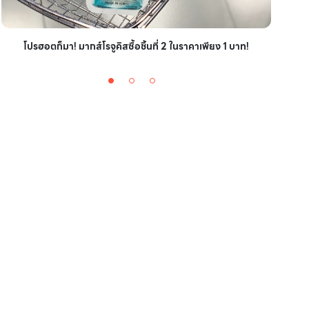
ไอเ
โปรฮอตก็มา! มากส์โรจูคิสซื้อชิ้นที่ 2 ในราคาเพียง 1 บาท!