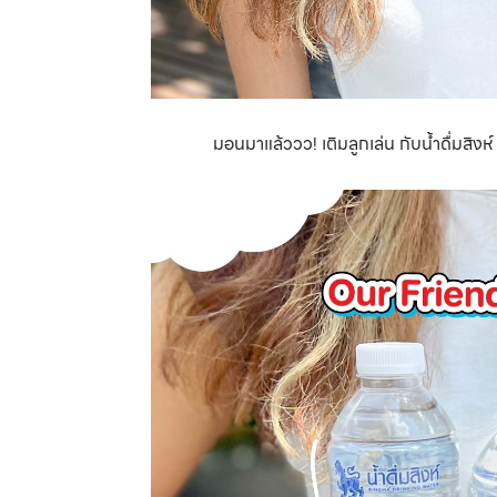
มอนมาแล้ววว! เติมลูกเล่น กับน้ำดื่มสิงห