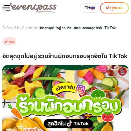
TH
เข้าสู่ระบบ
ซื้อบัตร
/
โปรโมชัน
/
อาหาร
/
ฮิตสุดฉุดไม่อยู่ รวมร้านผักอบกรอบสุดฮิตใน TikTok
อาหาร
ฮิตสุดฉุดไม่อยู่ รวมร้านผักอบกรอบสุดฮิตใน TikTok