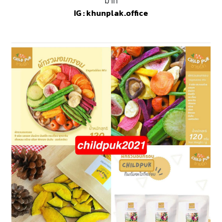
มาก
IG :
khunplak.office