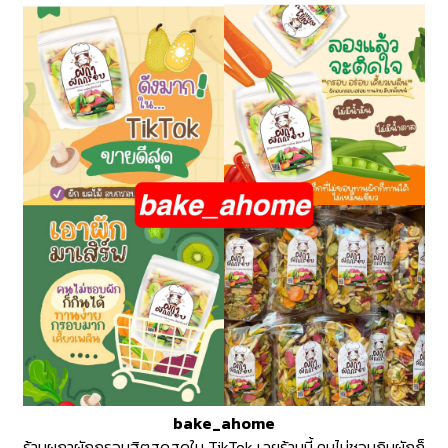
bake_ahome
ร้านผกาผักกรอบฮิตสุดสุดใน TikTok เลยร้านนี้ คนไม่ชอบกินผักก็