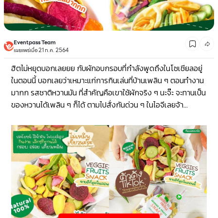
Eventpass Team
เผยแพร่เมื่อ 21 ก.ค. 2564
ฮิตไม่หยุดบอกเลยยย กับผักอบกรอบที่กำลังพูดถึงในโซเชียลอยู่
ในตอนนี้ บอกเลยว่าเหมาะแก่การกินเล่นที่บ้านเพลิน ๆ ตอนทำงาน
มากก รสชาติหวานมัน ที่สำคัญคือเขาใช้ผักจริง ๆ นะจ๊ะ จะทานเป็น
ของหวานได้เพลิน ๆ ก็ได้ ตามไปสั่งกันด่วน ๆ ในไอจีเลยจ้า...