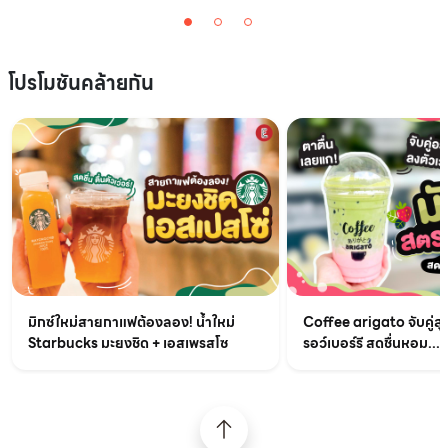
โปรโมชันคล้ายกัน
มิกซ์ใหม่สายกาแฟต้องลอง! น้ำใหม่
Coffee arigato จับคู่สุ
Starbucks มะยงชิด + เอสเพรสโซ
รอว์เบอร์รี สดชื่นหอม...