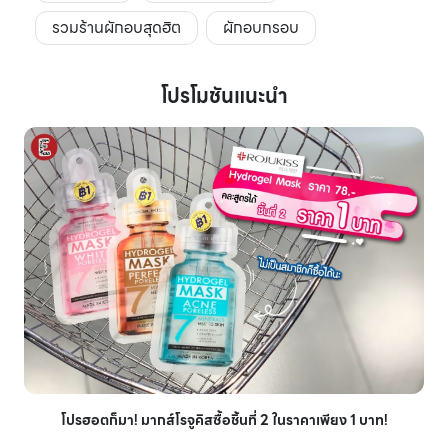
รวมร้านผักอบสุดฮิต
ผักอบกรอบ
โปรโมชันแนะนำ
โปรฮอตก็มา! มากส์โรจูคิสซื้อชิ้นที่ 2 ในราคาเพียง 1 บาท!