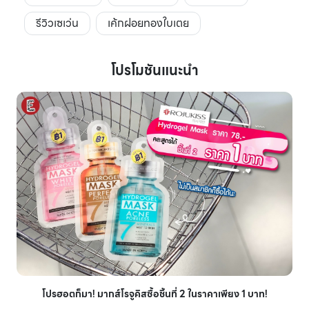
รีวิวเซเว่น
เค้กฝอยทองใบเตย
โปรโมชันแนะนำ
โปรฮอตก็มา! มากส์โรจูคิสซื้อชิ้นที่ 2 ในราคาเพียง 1 บาท!