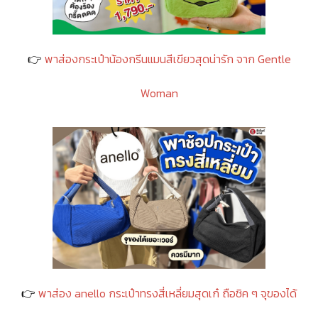
👉
พาส่องกระเป๋าน้องกรีนแมนสีเขียวสุดน่ารัก จาก Gentle
Woman
👉
พาส่อง anello กระเป๋าทรงสี่เหลี่ยมสุดเก๋ ถือชิค ๆ จุของได้