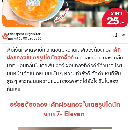
Eventpass Organizer
เผยแพร่เมื่อ 08 ธ.ค. 2566
#อีเว้นท์พาสพาอีท สายขนมหวานเลิฟเวอร์ต้องลอง เ
ค้ก
ฝอยทองใบเตยรูปโดนัทสุดคิ้วท์
บอกเลยเนื้อนุ่มละมุนลิ้น
มาก หอมกลิ่นใบเตยฟินเวอร์ ฝอยทองก็คือดีย์ฉ่ำมาก โรย
บนหน้าเค้กใบเตยแบบเน้น ๆ หวานกำลังดี กัดคำไหนก็ฟิน
สุด ๆ สาวกขนมหวานแบบเราจะพลาดได้ยังไง รีบไปลอง
กันเลย
อร่อยต้องลอง เค้กฝอยทองใบเตยรูปโดนัท
จาก 7- Eleven