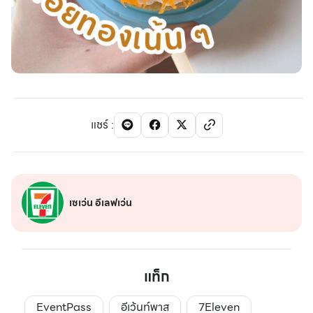
แชร์
:
เซเว่น อีเลฟเว่น
แท็ก
EventPass
อีเว้นท์พาส
7Eleven