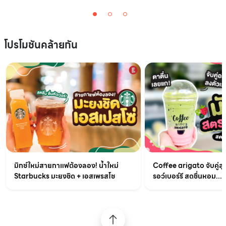
โปรโมชันคล้ายกัน
มิกซ์ใหม่สายกาแฟต้องลอง! น้ำใหม่
Coffee arigato จับคู่สุ
Starbucks มะยงชิด + เอสเพรสโซ
รอว์เบอร์รี สดชื่นหอม...