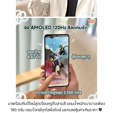
มาพร้อมกับดีไซน์สุดเรียบหรูถึงสามสี แถมน้ำหนักเบาบางเพียง
190 กรัม ตอบโจทย์ทุกไลฟ์สไตล์ บอกเลยคุ้มค่าเกินราคา 💖