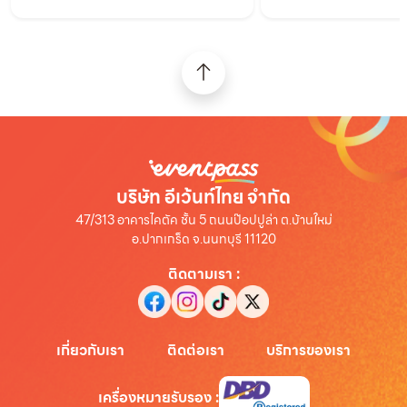
บริษัท อีเว้นท์ไทย จำกัด
47/313 อาคารไคตัค ชั้น 5 ถนนป๊อปปูล่า ต.บ้านใหม่
อ.ปากเกร็ด จ.นนทบุรี 11120
ติดตามเรา
:
เกี่ยวกับเรา
ติดต่อเรา
บริการของเรา
เครื่องหมายรับรอง
: