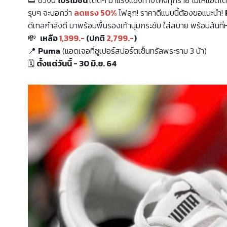
รุบๆ จะบอกว่า
ลดแรง 50%
ไฟลุก! ราคาดีแบบนี้ต้องขอแนะนำ!
ดีเทลกำลังดี มาพร้อมพื้นรองเท้านุ่มกระชับ ใส่สบาย พร้อมส้นที่
💸
เหลือ
1,399.-
(ปกติ
2,799.-
)
📍
Puma
(แอดเจอที่ซูเปอร์สปอร์ตเซ็นทรัลพระราม 3 น้า)
🗓
ตั้งแต่วันนี้ - 30 มิ.ย. 64