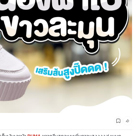
CMG SHOP SHOP รวมแบรนด์ตัวท็อป ลดสูงสุด50%
เก็บเงินเลยน้า
PUMA
ขาวคลีนสุดละมุนเพิ่มความสูงงงงง! แบบก