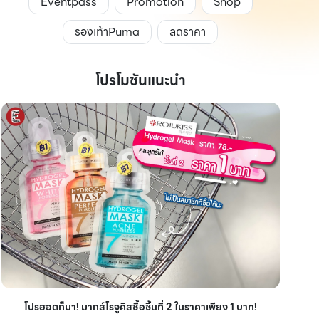
Eventpass
Promotion
Shop
รองเท้าPuma
ลดราคา
โปรโมชันแนะนำ
ไอเ
โปรฮอตก็มา! มากส์โรจูคิสซื้อชิ้นที่ 2 ในราคาเพียง 1 บาท!