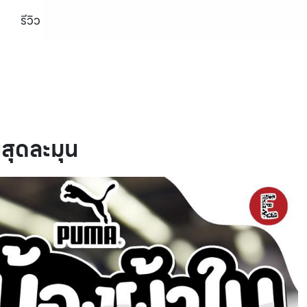
รีวิว
สุดละมุน