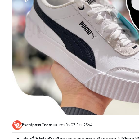
Eventpass Team
เผยแพร่เมื่อ 07 มิ.ย. 2564
👟 ช่วงนี้
โ
ปรโมชัน
เด็ดๆ มาแรงแซงทางโค้งทุกราย ไม่ให้แอดได้