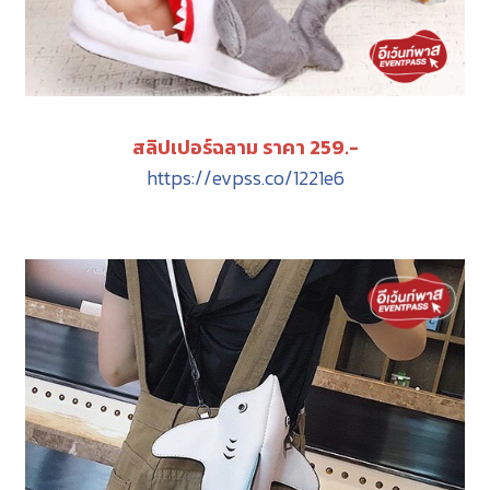
สลิปเปอร์ฉลาม ราคา 259.-
https://evpss.co/1221e6