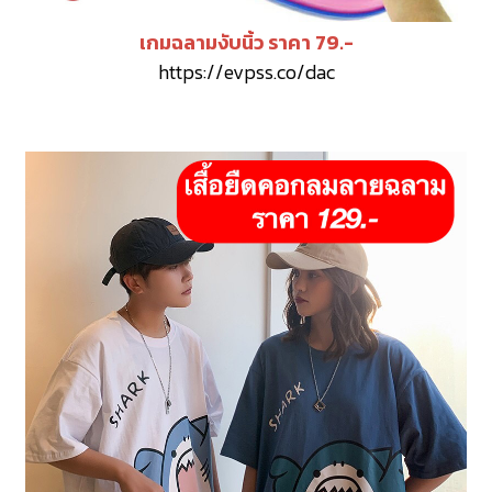
เกมฉลามงับนิ้ว ราคา 79.-
https://evpss.co/dac