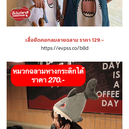
เสื้อยืดคอกลมลายฉลาม ราคา 129.-
https://evpss.co/b8d