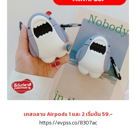
เคสฉลาม Airpods 1 และ 2 เริ่มต้น 59.-
https://evpss.co/8307ac