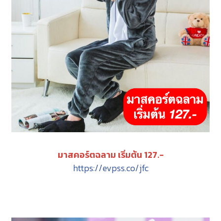
มาสคอร์ตฉลาม เริ่มต้น 127.-
https://evpss.co/jfc