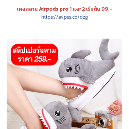
เคสฉลาม Airpods pro 1 และ 2 เริ่มต้น 99.-
https://evpss.co/dzg