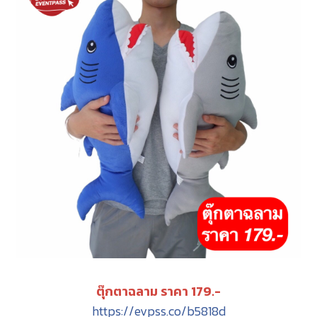
ตุ๊กตาฉลาม ราคา 179.-
https://evpss.co/b5818d