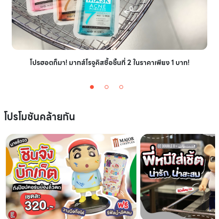
โปรฮอตก็มา! มากส์โรจูคิสซื้อชิ้นที่ 2 ในราคาเพียง 1 บาท!
โปรโมชันคล้ายกัน