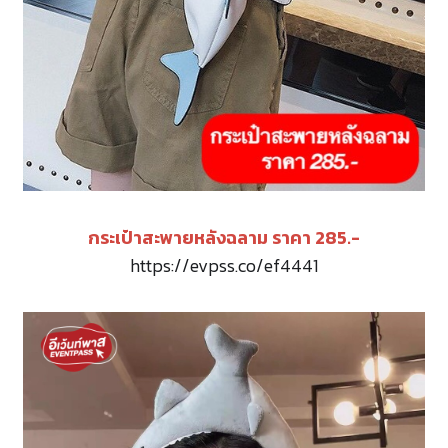
กระเป๋าสะพายหลังฉลาม ราคา 285.-
https://evpss.co/ef4441