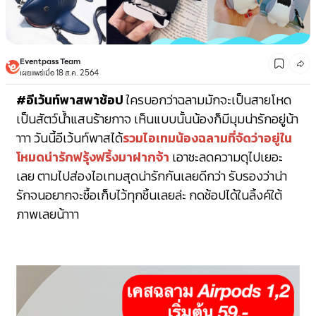
Eventpass Team
เผยแพร่เมื่อ 18 ส.ค. 2564
#อีเว้นท์พาสพาช้อป
ใครบอกว่าฉลามมักจะเป็นสายโหด
เป็นสัตว์น้ำแสนร้ายกาจ เห็นแบบนั้นน้องก็มีมุมน่ารักอยู่น้า
าาา วันนี้อีเว้นท์พาสได้
รวมไอเทมน้องฉลามที่จัดว่าอยู่ใน
โหมดน่ารักฟรุ้งฟริ้งมาฝากจ้า
เอาซะลดความดุไปเยอะ
เลย ตามไปส่องไอเทมสุดน่ารักกันเลยดีกว่า รับรองว่าน่า
รักจนอยากจะซื้อเก็บไว้ทุกชิ้นเลยล่ะ กดช้อปได้ในลิ้งค์ใต้
ภาพเลยน้าาา