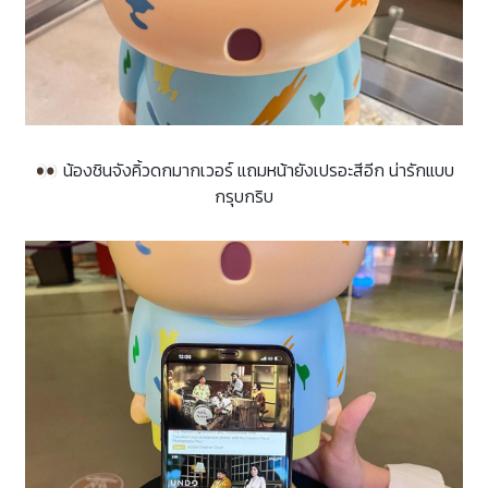
น้องชินจังคิ้วดกมากเวอร์ แถมหน้ายังเปรอะสีอีก น่ารักแบบ
กรุบกริบ