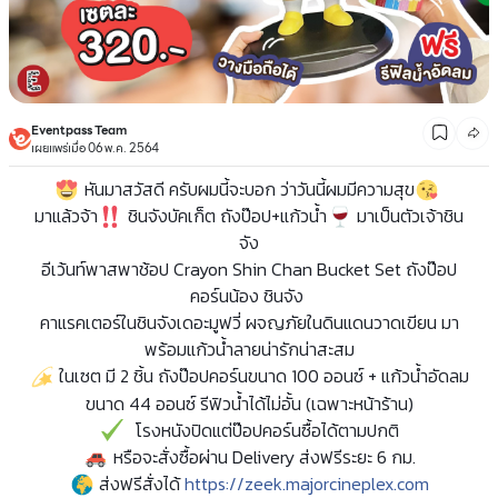
Eventpass Team
เผยแพร่เมื่อ 06 พ.ค. 2564
หันมาสวัสดี ครับผมนี้จะบอก ว่าวันนี้ผมมีความสุข
มาแล้วจ้า
ชินจังบัคเก็ต ถังป๊อป+แก้วน้ำ
มาเป็นตัวเจ้าชิน
จัง
อีเว้นท์พาสพาช้อป Crayon Shin Chan Bucket Set ถังป๊อป
คอร์นน้อง ชินจัง
คาแรคเตอร์ในชินจังเดอะมูฟวี่ ผจญภัยในดินแดนวาดเขียน มา
พร้อมแก้วน้ำลายน่ารักน่าสะสม
ในเซต มี 2 ชิ้น ถังป๊อปคอร์นขนาด 100 ออนซ์ + แก้วน้ำอัดลม
ขนาด 44 ออนซ์ รีฟิวน้ำได้ไม่อั้น (เฉพาะหน้าร้าน)
โรงหนังปิดแต่ป๊อปคอร์นซื้อได้ตามปกติ
หรือจะสั่งซื้อผ่าน Delivery ส่งฟรีระยะ 6 กม.
ส่งฟรีสั่งได้
https://zeek.majorcineplex.com