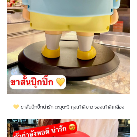
ขาสั้นปุ๊กปิ๊กน่ารัก ตะมุตะมิ ถุงเท้าสีขาว รองเท้าสีเหลือง