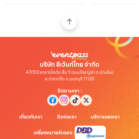
บริษัท อีเว้นท์ไทย จำกัด
47/313 อาคารไคตัค ชั้น 5 ถนนป๊อปปูล่า ต.บ้านใหม่
อ.ปากเกร็ด จ.นนทบุรี 11120
ติดตามเรา
:
เกี่ยวกับเรา
ติดต่อเรา
บริการของเรา
เครื่องหมายรับรอง
: