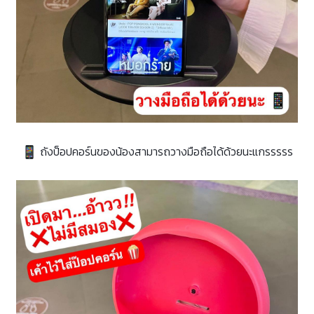
ถังป็อปคอร์นของน้องสามารถวางมือถือได้ด้วยนะแกรรรรร