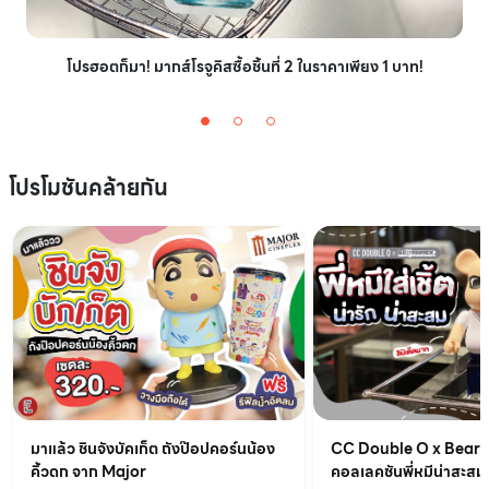
โปรฮอตก็มา! มากส์โรจูคิสซื้อชิ้นที่ 2 ในราคาเพียง 1 บาท!
โปรโมชันคล้ายกัน
มาแล้ว ชินจังบัคเก็ต ถังป๊อปคอร์นน้อง
CC Double O x BearB
คิ้วดก จาก Major
คอลเลคชันพี่หมีน่าสะสม