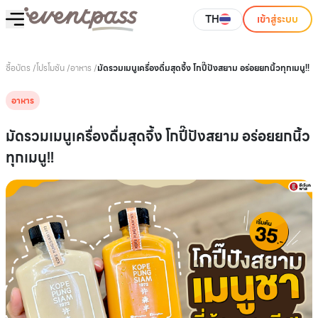
TH
เข้าสู่ระบบ
ซื้อบัตร
/
โปรโมชัน
/
อาหาร
/
มัดรวมเมนูเครื่องดื่มสุดจึ้ง โกปี๊ปังสยาม อร่อยยกนิ้วทุกเมนู!!
อาหาร
มัดรวมเมนูเครื่องดื่มสุดจึ้ง โกปี๊ปังสยาม อร่อยยกนิ้ว
ทุกเมนู!!