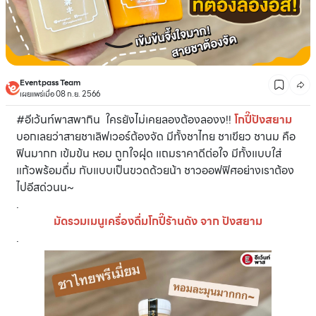
Eventpass Team
เผยแพร่เมื่อ 08 ก.ย. 2566
#อีเว้นท์พาสพากิน ใครยังไม่เคยลองต้องลองง!!
โกปี๊ปังสยาม
บอกเลยว่าสายชาเลิฟเวอร์ต้องจัด มีทั้งชาไทย ชาเขียว ชานม คือ
ฟินมากก เข้มข้น หอม ถูกใจฝุด แถมราคาดีต่อใจ มีทั้งแบบใส่
แก้วพร้อมดื่ม กับแบบเป็นขวดด้วยน้า ชาวออฟฟิศอย่างเราต้อง
ไปอีสด่วนน~
.
มัดรวมเมนูเครื่องดื่มโกปี๊ร้านดัง จาก ปังสยาม
.