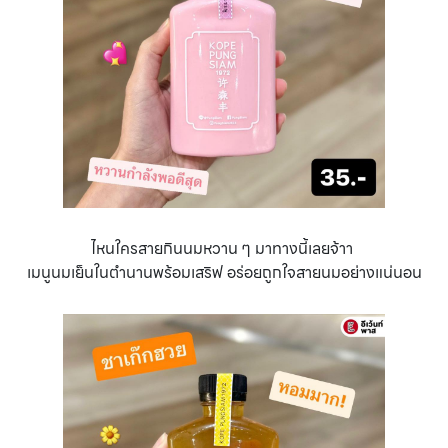
ไหนใครสายกินนมหวาน ๆ มาทางนี้เลยจ้าา
เมนูนมเย็นในตำนานพร้อมเสริฟ อร่อยถูกใจสายนมอย่างแน่นอน