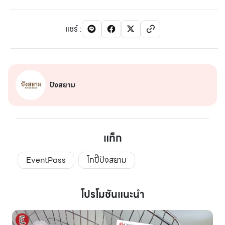
แชร์
:
ปังสยาม
แท็ก
EventPass
โกปี๊ปังสยาม
โปรโมชันแนะนำ