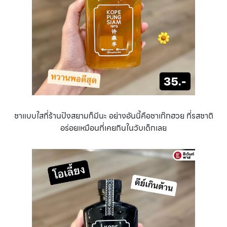
ชาแบบใสที่ร้านปังสยามก็มีนะ อย่างอันนี้คือชาเก๊กฮวย ที่รสชาติ
อร่อยเหมือนที่เคยกินในวับเด็กเลย