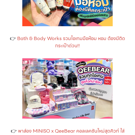
👉
Bath & Body Works รวมไอเทมมือห๊อม หอม ต้องมีติด
กระเป๋าด่วน!!
👉
พาส่อง MINISO x QeeBear คอลเลคชันใหม่สุดคิวท์ ใส่