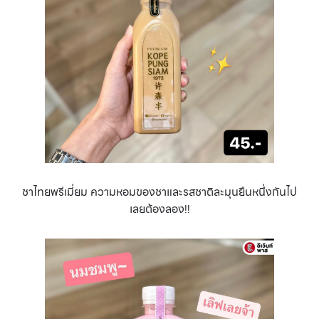
ชาไทยพรีเมี่ยม ความหอมของชาและรสชาติละมุนยืนหนึ่งกันไป
เลยต้องลอง!!