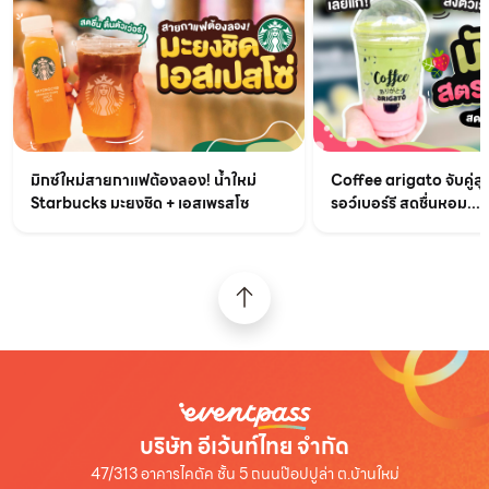
มิกซ์ใหม่สายกาแฟต้องลอง! น้ำใหม่
Coffee arigato จับคู่สุ
Starbucks มะยงชิด + เอสเพรสโซ
รอว์เบอร์รี สดชื่นหอม...
บริษัท อีเว้นท์ไทย จำกัด
47/313 อาคารไคตัค ชั้น 5 ถนนป๊อปปูล่า ต.บ้านใหม่