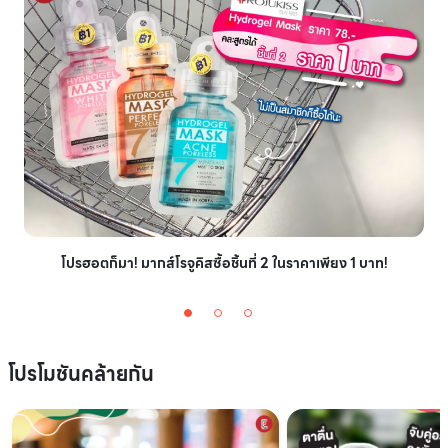
โปรฮอตก็มา! มากส์โรจูคิสซื้อชิ้นที่ 2 ในราคาเพียง 1 บาท!
โปรโมชันคล้ายกัน