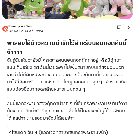
Eventpass Team
เผยแพร่เมื่อ 03 พ.ย. 2564
พาส่องไอ้ต้าวความน่ารักไว้สำหรับนอนกอดคืนนี้
จ้าาาา
ฉันรู้ฉันเห็นว่ายังมีใครหลายคนนอนกอดตุ๊กตาอยู่ หรือมีตุ๊กตา
แบบเต็มเตียงเลย วันนี้เลยจะพาไปเพิ่มสมาชิกบนเตียงนอนบอก
เลยว่าไม่มีผิดหวังอย่างแน่นอน เพราะน้องตุ๊กตาที่แอดรวบรวม
มาให้นี้คือน่ารักมาก แล้วขนาดใหญ่กอดอบอุ่นสุด ๆ แล้วราคาดีย์
แบบต้องซื้อมากอดคล้ายหนาวแบบด่วน ๆ
.
วันนี้แอดจะพามาส่องตุ๊กตาน่ารัก ๆ ที่เซ็นทรัลพระราม 9 กันจ้าาา
น้องแต่ละตัวน่ารักที่สุดเลยแกร~ ซื้อไปเป็นของขวัญให้คนพิเศษ
ได้เลยน้าา ตามแอดมาช้อปได้เลยจ้าา
.
📍โซนเด็ก ชั้น 4 (แอดเจอที่สาขาเซ็นทรัลพระราม9น้า)