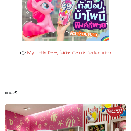
👉
My Little Pony ไอ้ต้าวน้อง ถังป๊อปสุดแบ๊วว
แกลอรี่