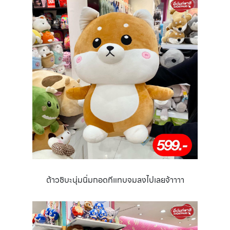
ต้าวชิบะนุ่มนิ่มกอดทีแทบจมลงไปเลยจ้าาาา