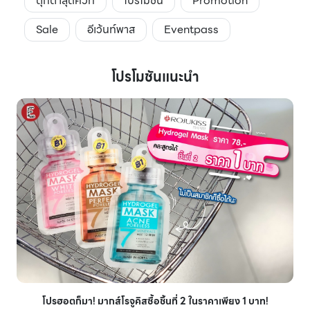
ตุ๊กตาสุดคิ้วท์
โปรโมชั่น
Promotion
Sale
อีเว้นท์พาส
Eventpass
โปรโมชันแนะนำ
โปรฮอตก็มา! มากส์โรจูคิสซื้อชิ้นที่ 2 ในราคาเพียง 1 บาท!