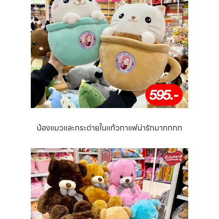
น้องแมวและกระต่ายในแก้วกาแฟน่ารักมากกกก