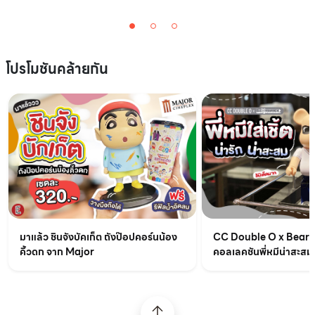
โปรโมชันคล้ายกัน
มาแล้ว ชินจังบัคเก็ต ถังป๊อปคอร์นน้อง
CC Double O x BearB
คิ้วดก จาก Major
คอลเลคชันพี่หมีน่าสะสม