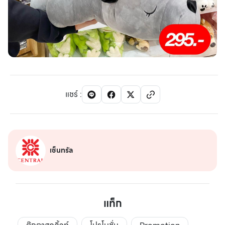
แชร์
:
เซ็นทรัล
แท็ก