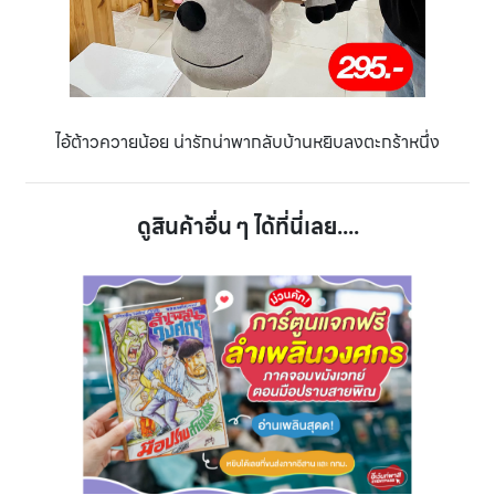
ไอ้ต้าวควายน้อย น่ารักน่าพากลับบ้านหยิบลงตะกร้าหนึ่ง
ดูสินค้าอื่น ๆ ได้ที่นี่เลย....