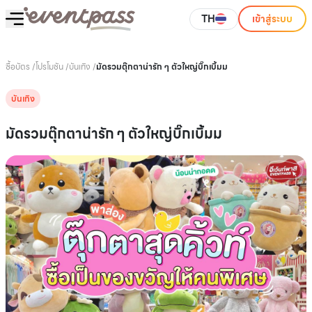
TH
เข้าสู่ระบบ
ซื้อบัตร
/
โปรโมชัน
/
บันเทิง
/
มัดรวมตุ๊กตาน่ารัก ๆ ตัวใหญ่บิ๊กเบิ้มม
บันเทิง
มัดรวมตุ๊กตาน่ารัก ๆ ตัวใหญ่บิ๊กเบิ้มม