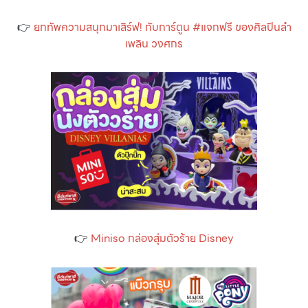
👉
ยกทัพความสนุกมาเสิร์ฟ! กับการ์ตูน #แจกฟรี ของศิลปินลำ
เพลิน วงศกร
👉
Miniso กล่องสุ่มตัวร้าย Disney