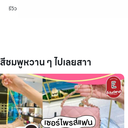
รีวิว
นสีชมพูหวาน ๆ ไปเลยสาา