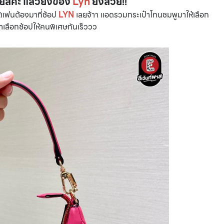
สิค่ะ แล้วยิ่งของ
Lyn
ยิ่งสวย!!
้แฟนต้องมาที่ช้อป
LYN
เลยจ้าา แอดรวมกระเป๋าโทนชมพูมาให้เลือก
 มาเลือกช้อปให้คนพิเศษกันเร็ววว