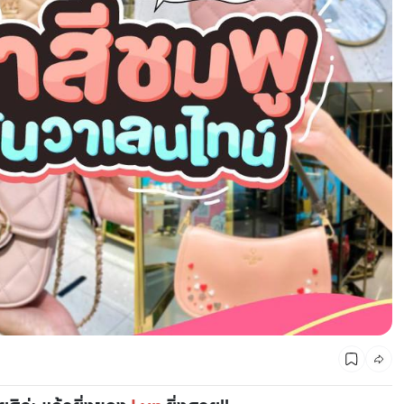
CMG SHOP SHOP รวมแบรนด์ตัวท็อป ลดสูงสุด50%