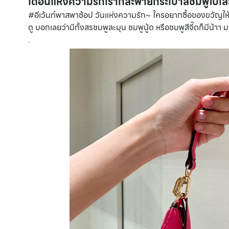
เดือนแห่งความรักเราก็สะพายกระเป๋าสีชมพูไปเลย
#อีเว้นท์พาสพาช้อป วันแห่งความรัก~ ใครอยากซื้อของขวัญให
ดู บอกเลยว่ามีทั้งสรชมพูละมุน ชมพูนู้ด หรือชมพูสีจี๊ดก็มีน้าา
.