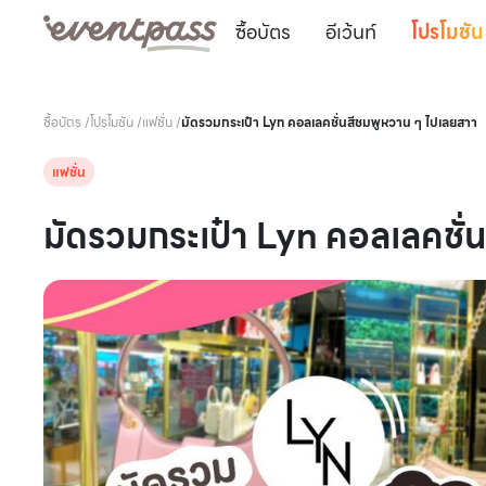
ซื้อบัตร
อีเว้นท์
โปรโมชัน
ซื้อบัตร
/
โปรโมชัน
/
แฟชั่น
/
มัดรวมกระเป๋า Lyn คอลเลคชั่นสีชมพูหวาน ๆ ไปเลยสาา
แฟชั่น
มัดรวมกระเป๋า Lyn คอลเลคชั่