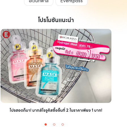
อีเว้นท์พาส
Eventpass
โปรโมชันแนะนำ
ไอเ
โปรฮอตก็มา! มากส์โรจูคิสซื้อชิ้นที่ 2 ในราคาเพียง 1 บาท!