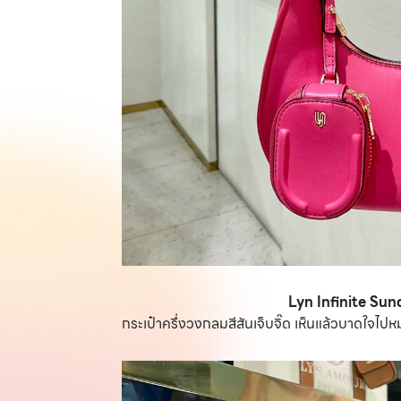
Lyn Infinite Su
กระเป๋าครึ่งวงกลมสีสันเจ็บจิ๊ด เห็นแล้วบาดใจไปห