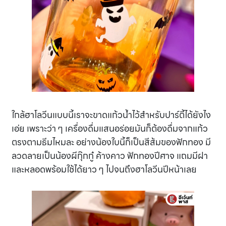
ใกล้ฮาโลวีนแบบนี้เราจะขาดแก้วน้ำไว้สำหรับปาร์ตี้ได้ยังไง
เอ่ย เพราะว่า ๆ เครื่องดื่มแสนอร่อยมันก็ต้องดื่มจากแก้ว
ตรงตามธีมไหมละ อย่างน้องใบนี้ก็เป็นสีส้มของฟักทอง มี
ลวดลายเป็นน้องผีกุ๊กกู๋ ค้างคาว ฟักทองปีศาจ แถมมีฝา
และหลอดพร้อมใช้ได้ยาว ๆ ไปจนถึงฮาโลวีนปีหน้าเลย