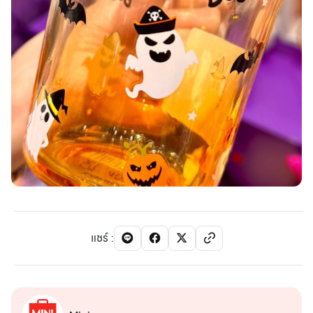
แชร์
: