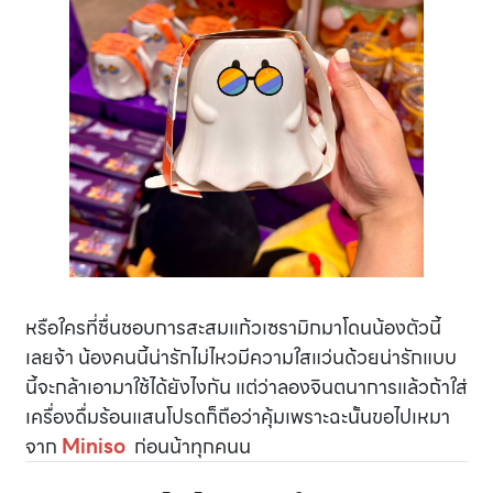
หรือใครที่ชื่นชอบการสะสมแก้วเซรามิกมาโดนน้องตัวนี้
เลยจ้า น้องคนนี้น่ารักไม่ไหวมีความใสแว่นด้วยน่ารักแบบ
นี้จะกล้าเอามาใช้ได้ยังไงกัน แต่ว่าลองจินตนาการแล้วถ้าใส่
เครื่องดื่มร้อนแสนโปรดก็ถือว่าคุ้มเพราะฉะนั้นขอไปเหมา
จาก
Miniso
ก่อนน้าทุกคนน