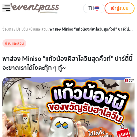
TH
เข้าสู่ระบบ
ซื้อบัตร
/
โปรโมชัน
/
บ้านและสวน
/
พาส่อง Miniso “แก้วน้องผีฮาโลวีนสุดคิ้วท์” ปาร์ตี้นี้จะ
ขาดเราได้ไงละกุ๊ก ๆ กู๋~
บ้านและสวน
พาส่อง Miniso “แก้วน้องผีฮาโลวีนสุดคิ้วท์” ปาร์ตี้นี้
จะขาดเราได้ไงละกุ๊ก ๆ กู๋~