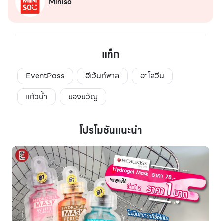
Miniso
แท็ก
EventPass
อีเว้นท์พาส
ฮาโลวีน
แก้วน้ำ
ของขวัญ
โปรโมชันแนะนำ