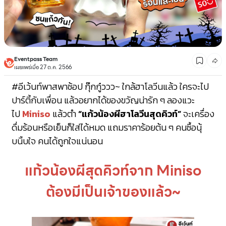
Eventpass Team
เผยแพร่เมื่อ 27 ต.ค. 2566
#อีเว้นท์พาสพาช้อป
กุ๊กกู๋ววว~ ใกล้ฮาโลวีนแล้ว ใครจะไป
ปาร์ตี้กับเพื่อน แล้วอยากได้ของขวัญน่ารัก ๆ ลองแวะ
ไป
Miniso
แล้วตำ
“แก้วน้องผีฮาโลวีนสุดคิวท์”
จะเครื่อง
ดื่มร้อนหรือเย็นก็ใส่ได้หมด แถมราคาร้อยต้น ๆ คนซื้อนุ้
บนิ้บใจ คนได้ถูกใจแน่นอน
แก้วน้องผีสุดคิวท์จาก Miniso
ต้องมีเป็นเจ้าของแล้ว~