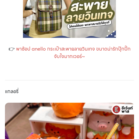
👉
พาช้อป anello กระเป๋าสะพายลายวินเทจ ขนาดน่ารักปุ๊กปิ๊ก
จับใจมากเวอร์~
แกลอรี่